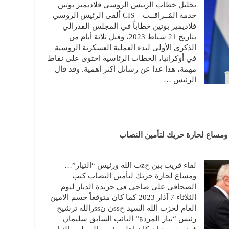
تحليل خطاب الرئيس الروسي فلاديمير بوتين
خدمة المُــراقــب – CIS ألقى الرئيس الروسي
فلاديمير بوتين خطاباً في المجلس الفدرالي
بتاريخ 21 شباط 2023، وقبل ثلاثة أيام من
الذكرى الأولى لبدء العملية العسكرية الروسية
في أوكرانيا، الخطاب الرئاسية احتوى على نقاط
مهمة، هذا عدا عن رسائل أكثر أهمية. وقد قال
الرئيس …
لقاء قريب بين حzب الله ورئيس “التيار”…
ومساع لحارة حريك لتأمين النصاب كتب
الصحافي علي ضاحي في جريدة الديار ليوم
الثلاثاء 7 آذار 2023 كما كان متوقعاً حسم الامين
العام لحزب الله السيد حssن نssرالله ترشيح
رئيس “تيار المردة” النائب السابق سليمان