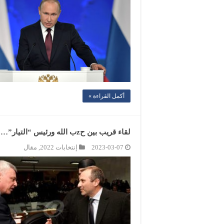
أكمل القراءة »
لقاء قريب بين حzب الله ورئيس “التيار”… ومساع لحارة حريك لتأمين النصاب
2023-03-07
إنتخابات 2022
,
مقال