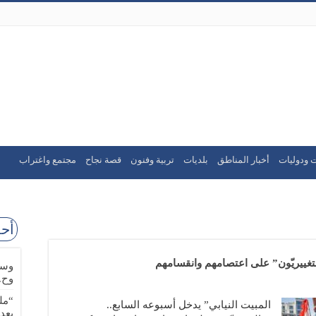
 ودوليات
أخبار المناطق
بلديات
تربية وفنون
قصة نجاح
مجتمع واغتراب
أحد
لتغييريّون” على اعتصامهم وانقسامهم
وسا
وح.
“مل
المبيت النيابي” يدخل أسبوعه السابع..
بعد