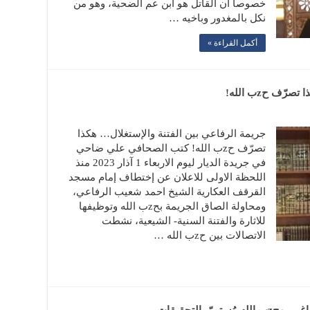
خصوصاً ان القاتل هو ابن عم الضحية، وهو من
نكل بالمغدور وباخيه …
أكمل القراءة »
ّف حzب الله!
جريمة الرفاعي بين الفتنة والإستغلال… هكذا
تصرّف حzب الله! كتب الصحافي علي ضاحي
في جريدة الديار ليوم الاربعاء 1 آذار 2023 منذ
اللحظة الاولى للاعلان عن إختطاف إمام مسجد
القرقف العكارية الشيخ احمد شعيب الرفاعي،
ومحاولة الصاق الجريمة بحzب الله وتوظيفها
للاثارة والفتنة السنية- الشيعية، نشطت
الاتصالات بين حzب الله …