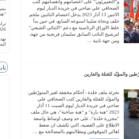
و”التغييريّون” على اعتصامهم وانقسامهم كتب
الصحافي علي ضاحي في جريدة الديار ليوم
نيت
“هن
الاثنين 13 آذار 2023 يدخل اعتصام النائبين ملحم
خلف ونجاة صليبا اسبوعه السابع، في حين بدأ
ترا
خلط الاوراق الرئاسية مع دعم “الثنائي الشيعي”
-08-02
لترشيح النائب السابق سليمان فرنجية من جهة،
تهد
ومن جهة ثانية …
الح
تاب
ين والمؤبّد للقتلة والفارين
تجزئة ملف خلدة : أحكام مخففة لغير المتورّطين
والمؤبّد للقتلة والفارين كتب الصحافي علي
ضاحي في جريدة الديار ليوم السبت 11 آذار
2023 “هبة بارة” و “هبة ساخنة”، هي حال ملف
“مجزرة خلدة”، على حد وصف اوساط واسعة
الاطلاع على القضية، التي تكشف ان ضغط
اهالي الموقوفين ومطالبتهم بالمصالحة مع …