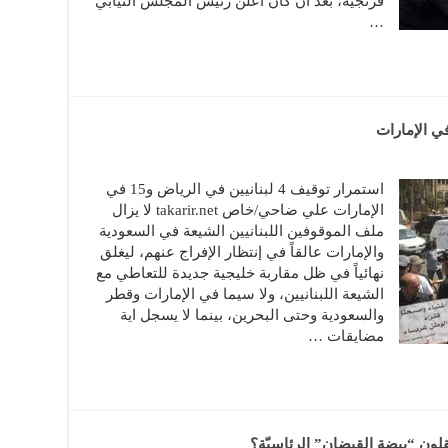
فرنجية، بعد ان كان اعلن رئيس المجلس النيابي
…
استمرار توقيف 4 لبنانيين في الرياض و15 في
الإمارات علي ضاحي/خاص takarir.net لا يزال
ملف الموقوفين اللبنانيين الشيعة في السعودية
والإمارات عالقاً في إنتظار الإفراج عنهم، ليغلق
نهائياً في ظل مقاربة خليجية جديدة للتعاطي مع
الشيعة اللبنانيين، ولا سيما في الإمارات وقطر
والسعودية وحتى البحرين، بينما لا يسجل اية
مضايقات …
لون “بيضة القبضان” الرئاسيّة؟