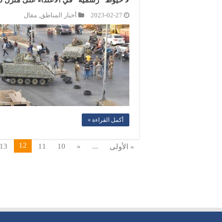
لا خيوط “رسميّة” في الاعتداء على منزل داغر…وحzب الله مُستمر
2023-02-27
أخبار المناطق
,
مقال
أكمل القراءة »
12
13
11
10
«
...
« الأولى