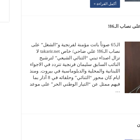
أكمل القراءة »
الـ65 صوتاً باتت مؤمنة لفرنجية و”الشغل” على
نصاب الـ86! علي ضاحي/ خاص takarir.net لا
تزال اصداء تبني “الثنائي الشيعي” لترشيح
النائب السابق سليمان فرنجية تتردد في الاجواء
اللبنانية والمحلية والدبلوماسية في بيروت. ومنذ
ايام كان محور “الثنائي” وحلفائه في 8 آذار بما
فيهم ممثل عن “التيار الوطني الحر” على موعد
…
ن