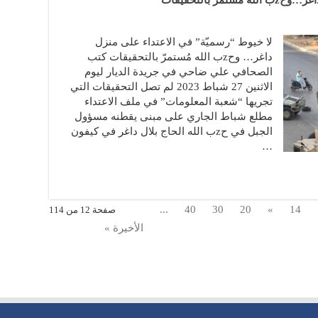
ّ بالتحقيقات
لا خيوط “رسميّة” في الاعتداء على منزل
داغر… وحzب الله مُستمرّ بالتحقيقات كتب
الصحافي علي ضاحي في جريدة الديار ليوم
الاثنين 27 شباط 2023 لم تصل التحقيقات التي
تجريها “شعبة المعلومات” في ملف الاعتداء
مطلع شباط الجاري على مبنى يقطنه مسؤول
الجبل في حzب الله الحاج بلال داغر في كيفون
…
...
40
30
20
»
14
صفحة 12 من 114
الأخيرة »