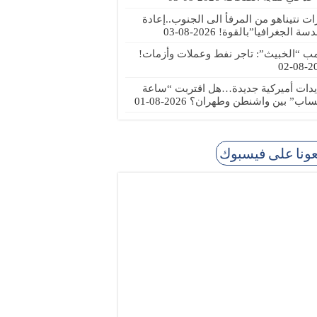
رات نتيناهو من المرفأ الى الجنوب..إعادة
دسة الجغرافيا”بالقوة!
2026-08-03
مب “الخبيث”: تاجر نفط وعملات وأزمات!
2026
يدات أميركية جديدة…هل اقتربت “ساعة
ساب” بين واشنطن وطهران؟
2026-08-01
عونا على فيسبوك