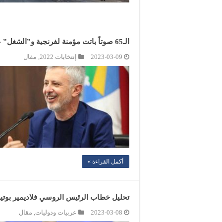
الـ65 صوتاً باتت مؤمنة لفرنجية و”الشغل” على نصاب الـ86!
2023-03-09
إنتخابات 2022
,
مقال
أكمل القراءة »
تحليل خطاب الرئيس الروسي فلاديمير بوتي
2023-03-08
عربيات ودوليات
,
مقال