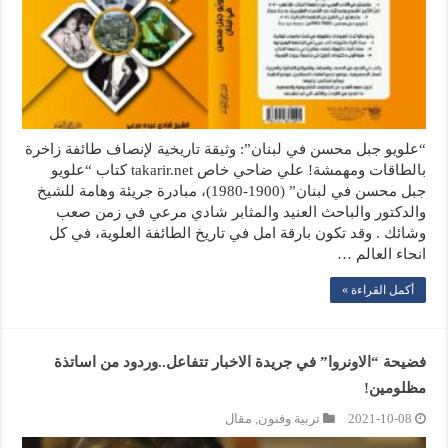
“علويو جبل محسن في لبنان”: وثيقة تاريخية لإنصاف طائفة زاخرة
بالطاقات ومهمشة! علي ضاحي خاص takarir.net كتاب “علويو
جبل محسن في لبنان” (1900-1980)، مبادرة جريئة وهامة للشيخ
والدكتور والباحث العنيد والمثابر شادي مرعي في زمن صعب
وشائك . وقد تكون بارقة امل في تاريخ الطائفة العلوية، في كل
انحاء العالم …
أكمل القراءة »
فضيحة “الاونروا” في جريدة الاخبار تتفاعل..وردود من اساتذة
مظلومين!
2021-10-08
تربية وفنون
,
مقال