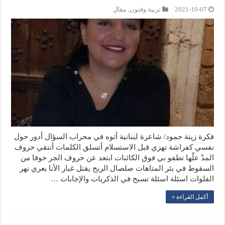
2021-10-07
تربية وفنون
,
مقال
فكرة زينة حمود/ شاعرة لبنانية أتوه في محراب السؤال أدور حول
نفسي كفراشة تهزي قبل الاستسلام أتسلق الكلمات أنتقي حروف
المدّ علّها تطفو بي فوق الكائنات ابتعد عن حروف الجر خوفا من
السقوط في بئر المتاهات صلصال الريح يقتل غبار الأنا يعري نهر
الفلوات اسئلة اسئلة تسبح في الذكريات والإجابات …
أكمل القراءة »