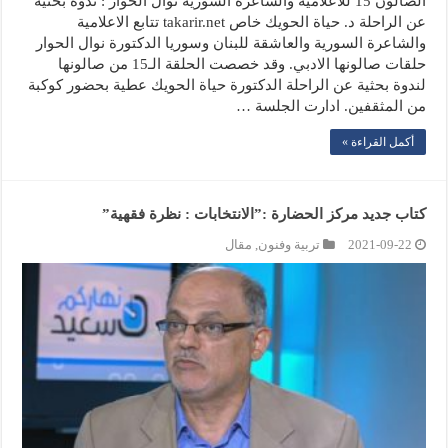
الصالون 15 للاعلامية والشاعرة السورية نوال الحوار : ندوة بحثية
عن الراحلة د. حياة الحويك خاص takarir.net تتابع الاعلامية
والشاعرة السورية والعاشقة للبنان وسوريا الدكتورة نوال الحوار
حلقات صالونها الادبي. وقد خصصت الحلقة الـ15 من صالونها
لندوة بحثية عن الراحلة الدكتورة حياة الحويك عطية بحضور كوكبة
من المثقفين. ادارت الجلسة …
أكمل القراءة »
كتاب جديد مركز الحضارة :”الانتخابات : نظرة فقهية”
2021-09-22
تربية وفنون
,
مقال