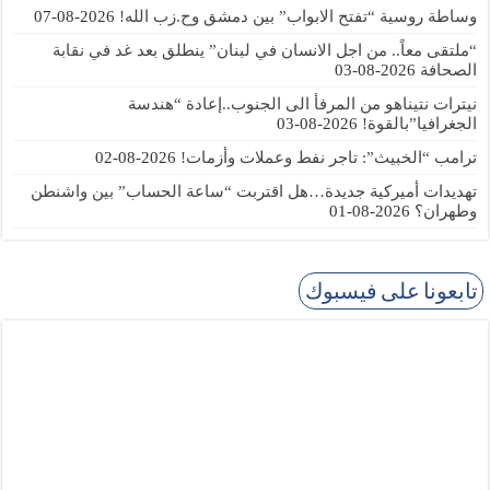
وساطة روسية “تفتح الابواب” بين دمشق وح.زب الله!
2026-08-07
“ملتقى معاً.. من اجل الانسان في لبنان” ينطلق بعد غد في نقابة
الصحافة
2026-08-03
نيترات نتيناهو من المرفأ الى الجنوب..إعادة “هندسة
الجغرافيا”بالقوة!
2026-08-03
ترامب “الخبيث”: تاجر نفط وعملات وأزمات!
2026-08-02
تهديدات أميركية جديدة…هل اقتربت “ساعة الحساب” بين واشنطن
وطهران؟
2026-08-01
تابعونا على فيسبوك