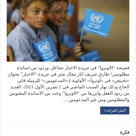
فضيحة “الاونروا” في جريدة الاخبار تتفاعل..وردود من اساتذة
مظلومين! طارق شريف اثار مقال نشر في جريدة “الاخبار” بعنوان
«تخبيص» في «أونروا»: الأولوية لـ«المدعومين»! للزميلة فاتن
الحاج وذلك نهار السبت الماضي في 2 تشرين الأول 2021، العديد
من ردود الفعل وابرزها من “الاونروا” وعدد من الاساتذة المغبونين
والمظلومين ومن غير المدعومين …
أكمل القراءة »
فكرة