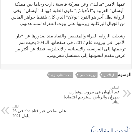
عمها الأمير “مالك”، وعن معركة قاسية دارت رحاها بين مملكة
“أوسان” العربية و”الأحباش” تكون الغلبة فيها لـ “أوسان”. وفي
الرواية بطل آخر هو القرد “نولان” الذي كان يلتقط جواهر الماس
من الجبال البركانية ويرميها على بيوت الفقراء لمساعدتهم.
وشغلت الرواية القراء والمثقفين والنقاد منذ صدورها عن “دار
الأمير” في بيروت عام 2017، في صفحاتها الـ 304 بحيث تتم
ترجمتها إلى الفرنسية والإسبانية والإنجليزية، فضلا عن أكثر من
عرض مقدم لتحويلها إلى مسلسل تلفزيوني.
الوسوم
دار الامير
رواية شمس
محمد علي بزي
السابق
عبد اللهيان في بيروت..وتقارب
طهران والرياض سيترجم اقتصاديا
لبنانياً
التالي
علي ضاحي عبر قناة nbn في 26
ايلول 2021
أحدث المقالات