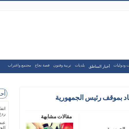
ت ودوليات
بلديات
تربية وفنون
قصة نجاح
مجتمع واغتراب
أخبار المناطق
أحد
اد بموقف رئيس الجمهورية
اتف
ردع
مقالات مشابهة
عند
الج
 الجمهورية