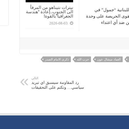
نيترات نتيناهو من المرفأ
للبنانية “جمول” في
الى الجنوب..إعادة “هندسة
الجغرافيا”بالقوة!
 داعيا “كل القوى الحريصة على وحدة
ن ضد أي اعتداء
2026-08-03
العماد ميشال عون
حزب الله
ذكرى الامام الصدر
التالي
رد المقاومة سيسبق اي تبريد
سياسي… وتكتم على التحقيقات