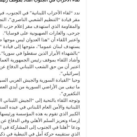
ندد “لقاء الأحزاب اللبنانية” في الجنوب، ف
مقر قيادة “التنظيم الشعبي الناصري”، التص
والمقاومة الذي استهدف مقر إعلام حزب الل
جرحى، والغارات الصهيونية على قوسايا”.
واعتبر اللقاء أن “هذا العدوان ليس موجها 
يستهدف لبنان عموما”، متوجها إلى قيادة “ح
“بالشهداء الأبرار الذين سقطوا في سوريا”.
وأشاد اللقاء بموقف رئيس الجمهورية العم
اعتبر أن من حق الشعب اللبناني الدفاع عن
إسرائيلي”.
وحيا “القيادة السورية والجيش العربي السو
ما تبقى من الأراضي السورية من أيدي العص
التكفيري”.
وتوجه اللقاء بالتحية إلى “الجيش اللبناني ا
اللبنانية والأمن العام اللبناني في عيده الس
الكبير الذي تقوم به هذه المؤسسة ورئيسها 
إرساء وتعزيز السلم الأهلي وفي الدفاع عن 
ودعا “أهلنا في الجنوب إلى المشاركة في ا
الذي ستقيمه حركة أمل في النبطية في ذكرى