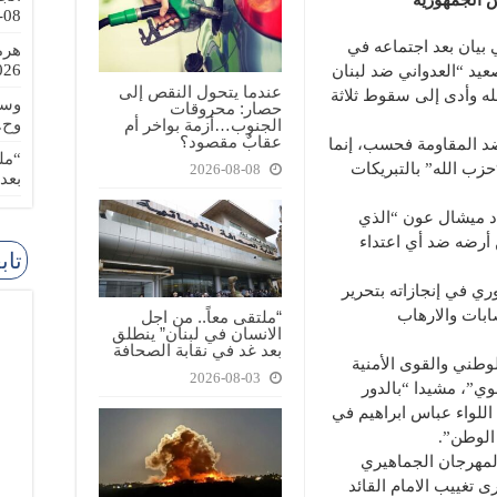
08-08
ي بيان بعد اجتماعه في
هرم
-08-08
عيد “العدواني ضد لبنان
عندما يتحول النقص إلى
ه وأدى إلى سقوط ثلاثة
وسا
حصار: محروقات
الجنوب…أزمة بواخر أم
وح.
عقابٌ مقصود؟
ضد المقاومة فحسب، إنما
“مل
زب الله” بالتبريكات
2026-08-08
بعد
اد ميشال عون “الذي
 أرضه ضد أي اعتداء
تاب
ري في إنجازاته بتحرير
ابات والارهاب
“ملتقى معاً.. من اجل
الانسان في لبنان” ينطلق
بعد غد في نقابة الصحافة
لوطني والقوى الأمنية
2026-08-03
نوي”، مشيدا “بالدور
اللواء عباس ابراهيم في
الوطن”.
لمهرجان الجماهيري
 تغييب الامام القائد