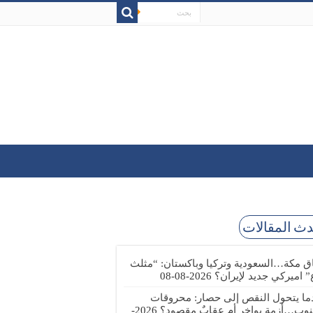
ث المقالات
اق مكة…السعودية وتركيا وباكستان: “مثلث
” اميركي جديد لإيران؟
2026-08-08
ما يتحول النقص إلى حصار: محروقات
نوب…أزمة بواخر أم عقابٌ مقصود؟
2026-