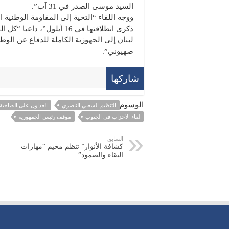
السيد موسى الصدر في 31 آب”.
ووجه اللقاء “التحية إلى المقاومة الوطنية ا
ذكرى انطلاقتها في 16 أيلول”،
لبنان إلى الجهوزية الكاملة للدفاع عن الوط
صهيوني”.
شاركها
الوسوم
التنظيم الشعبي الناصري
العداون على الضاحية
لقاء الاحزاب في الجنوب
موقف رئيس الجمهورية
السابق
كشافة الأنوار” تنظم مخيم “مهارات
البقاء والصمود”