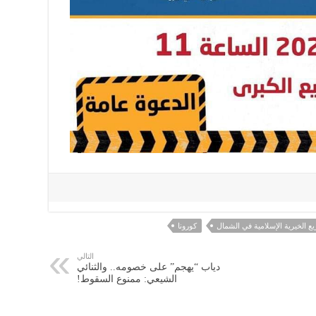
ع الخيرية الإسلامية في الشمال
كورونا
التالي
دياب “يهجم” على خصومه.. والثنائي
الشيعي: ممنوع السقوط!