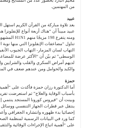
مخيم البارد بحضور عدد من المشايخ ومعلم
من المهتمين.
عبيد
بعد تلاوة مباركة من القرآن الكريم استهل 
ومنه يتفرع 198 مزي
تناول “مضاعفات الإنفلونزا التي منها نوبة ال
التهاب لسان المزمار- التهاب الجيوب الأنفية
الوسطى” ثم بيّن أن “الأكثر عرضة للمضاع
لديهم أمراض السكري والقلب والشرايين وال
والكبد والحوامل ومن عندهم ضعف في المنا
حمزة
أما الدكتورة رزان حمزة فأكدت على “أهمية 
بأسباب الوقاية والعلاج” ثم استعرضت تفري
ينتقل عبر قطرات الجهاز التنفسي ووسائل ال
إحصائيا بدء ظهوره وانتشاره الجغرافي وأعد
كما ورد في البيانات الرسمية لمنظمة الصح
على “أهمية اتباع الإجراءات الوقائية والت