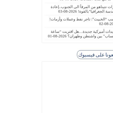
رات نتيناهو من المرفأ الى الجنوب..إعادة
دسة الجغرافيا”بالقوة!
2026-08-03
مب “الخبيث”: تاجر نفط وعملات وأزمات!
2026
يدات أميركية جديدة…هل اقتربت “ساعة
ساب” بين واشنطن وطهران؟
2026-08-01
عونا على فيسبوك