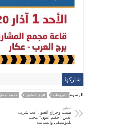
شاركها
الوسوم
الفيروسات
انواع الانفلونزا
جمعية المشاري
السابق
طبيب وجراح العيون أسد شرف
الدين:”حكيم عيون” محب
للموسيقى والسياسة