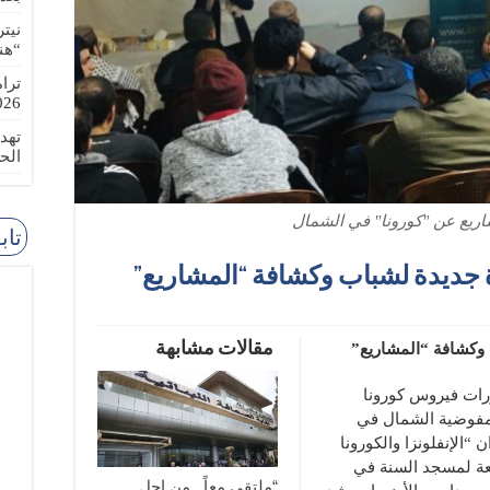
نيت
“هن
ترا
-08-02
تهد
الح
ريع عن "كورونا" في الشمال
تاب
ة جديدة لشباب وكشافة “المشاريع”
مقالات مشابهة
ب وكشافة “المشاريع”
رات فيروس كورونا
 مفوضية الشمال في
الإنفلونزا والكورونا
ابعة لمسجد السنة في
“ملتقى معاً.. من اجل