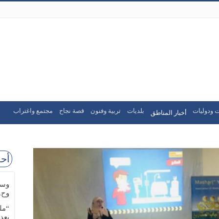
ت ودوليات
بلديات
تربية وفنون
قصة نجاح
مجتمع واغتراب
أخبار المناطق
أحد
وسا
وح.
“مل
بعد