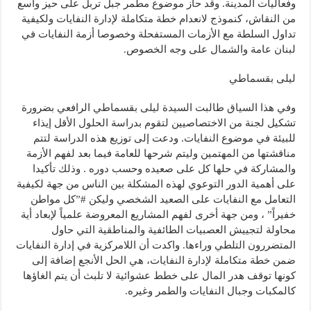
وفعاليات المدينة. وقد حاز موضوع مطمر جبل تربل على حيز واسع
من النقاش، كنموذج لانعدام خطة متكاملة لإدارة النفايات ولكيفية
تداول السلطة مع الأزمات المستفحلة وخصوصا أزمة النفايات في
لبنان عامة والشمال على وجه الخصوص.
ليلى بقسماطي
وفي هذا السياق طالبت السيدة ليلى بقسماطي الرافعي بضرورة
تشكيل لجنة من الاختصاصيين لتقوم بدراسة الحلول الأقل إيذاء
للبيئة في موضوع ا
لنفايات. ودعت إلى توزيع هذه الدراسة لتتم
مناقشتها من المهتمين وليتم شرحها للعامة فيما بعد لفهم الأزمة
والمشاركة في حلها كل على صعيده وحسب دوره . وذلك تأكيدا
على أهمية الدور التوعوي لهذه المشكلة بين الناس من جهة لكيفية
التعامل مع النفايات على الصعيد الشخصي وليكن #”كل مواطن
خفيراً” ، ومن جهة أخرى لفهم المشاريع المعروضة علمياً لإبعاد أية
محاولة لتجييش العصبيات الطائفية والمناطقية التي حاول
المتضررون التلطي وراءها. واكدت أن اللامركزية في إدارة النفايات
ضمن خطة متكاملة لإدارة النفايات، هي الحل الأنجع إضافة إلى
كونها توقف هدر المال على خطط عشوائية لا تلبث أن يتم الغاؤها
كالمكبات وجبال النفايات والطمر وغيره.