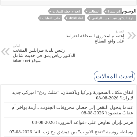
الوسوم
ابو سمرا
المطامر
انعدام خطة للنفايات
دارة الدكتور عبد المجيد الرافعي
لقاء الثلاثاء
ملف النفايات
السابق
إعتصام لمحرري الصحافة اعتراضا
على واقع القطاع
التالي
رئيس بلدية طرابلس المنتخب
الدكتور رياض يمق في حديث شامل
لموقع takarir.net
أحدث المقالات
اتفاق مكة…السعودية وتركيا وباكستان: “مثلث ردع” اميركي جديد
لإيران؟
2026-08-08
عندما يتحول النقص إلى حصار: محروقات الجنوب…أزمة بواخر أم
عقابٌ مقصود؟
2026-08-08
هرمز..إيران تفاوض على «قواعد المرور»!
2026-08-08
وساطة روسية “تفتح الابواب” بين دمشق وح.زب الله!
2026-08-07