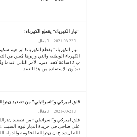
“تيار الكهرباء” يقطع الكهرباء!
2021-08-22
مقال
“تيار الكهرباء” يقطع الكهرباء! ابراهيم سك
الكهرباء الوطنية والتي وزيرها مُعين من الت
ب 12ساعة كحد ادنى. الأمر الثاني عندما و
تبدأون الإستفادة من هذا العقد …
قلق اميركي و”اسرائيلي” من تصعيد نsرالله.. وتوقف البواخر مقابل فك الحصار
2021-08-21
مقال
قلق ام