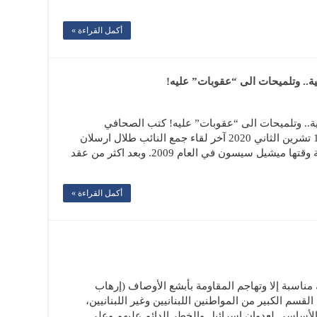
أكمل القراءة »
ية.. وتلميحات الى “عقوبات” عليه!
ية.. وتلميحات الى “عقوبات” عليه! كتب الصحافي
علي ضاحي في جريدة الديار ليوم الاثنين 16 تشرين الثاني 2020 آخر لقاء جمع النائب طلال ارسلان
بالجانب الاميركي كان مع السفيرة الاميركية وقتها ميشيل سيسون في العام 2009. وبعد اكثر من عقد
أكمل القراءة »
 مناسبة إلا وتهاجم المقاومة بأبشع الأوصاف (إرهاب
قسم الكبير من المواطنين اللبنانيين وغير اللبنانيين،
 الأساسي لعدوان إسرائيل والخطر الدائم عليهم وعلى