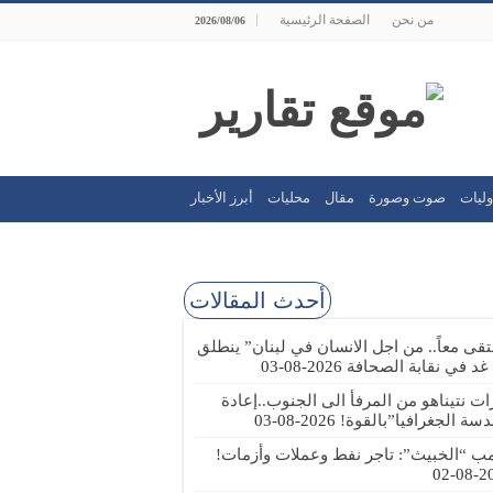
من نحن
الصفحة الرئيسية
2026/08/06
وليات
صوت وصورة
مقال
محليات
أبرز الأخبار
أحدث المقالات
تقى معاً.. من اجل الانسان في لبنان” ينطلق
 غد في نقابة الصحافة
2026-08-03
رات نتيناهو من المرفأ الى الجنوب..إعادة
دسة الجغرافيا”بالقوة!
2026-08-03
مب “الخبيث”: تاجر نفط وعملات وأزمات!
2026