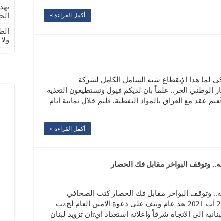
تهد
أكمل القراءة »
الح
الطا
ولا
يكي لما هذا الإنقطاع شبه الشامل الكامل لشركة
يار الوطني الحر.. علماً بان لديكم فيول وتستطيعون التغذية
قّعتم عقد مع العراق بالمواد النفطية. قلتم خلال ثمانية ايام
أكمل القراءة »
يركي و”اسرائيلي” من تصعيد نsرالله.. وتوقف البواخر مقابل فك الحصار كتب الصحافي
علي ضاحي في جريدة الديار ليوم السبت 21 آب 2021 بعد عام ونيف على دعوة الامين العام لحzب
الله الsيد حsن نsرالله الحكومة والدولة اللبنانية الى الاتجاه شرقاً واعلانه استعداد ايrان تزويد لبنان