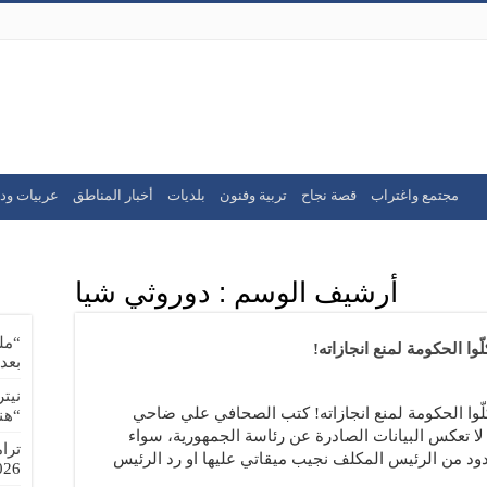
مجتمع واغتراب
قصة نجاح
تربية وفنون
بلديات
أخبار المناطق
عربيات ود
أرشيف الوسم :
دوروثي شيا
“مل
بعد
نيت
 حصارها لحzب الله: شكلّوا الحكومة لمنع انجازاته! كتب الصحافي علي ضاحي
“هن
ي جريدة الديار ليوم الجمعة 3 ايلول 2021 لا تعكس البيانات الصادرة عن رئاسة الجمهورية، سواء
ترا
دود من الرئيس المكلف نجيب ميقاتي عليها او رد الرئيس
-08-02