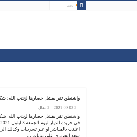
واشنطن تقر بفشل حصارها لحzب الله: شكلّوا الحكومة لمنع انجازاته!
2021-09-03
مقال
واشنطن تقر بفشل
ف
اعلنت بالمباشر او عبر تسريبات وكذلك الر
سعد الحريري على بيانات …