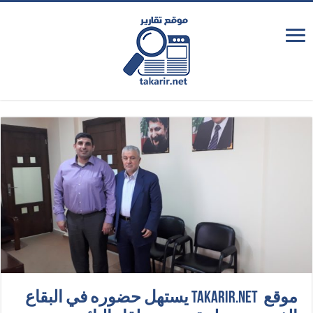
موقع takarir.net يستهل حضوره في البقاع