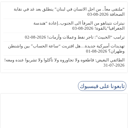
“ملتقى معاً.. من اجل الانسان في لبنان” ينطلق بعد غد في نقابة
الصحافة
2026-08-03
نيترات نتيناهو من المرفأ الى الجنوب..إعادة “هندسة
الجغرافيا”بالقوة!
2026-08-03
ترامب “الخبيث”: تاجر نفط وعملات وأزمات!
2026-08-02
تهديدات أميركية جديدة…هل اقتربت “ساعة الحساب” بين واشنطن
وطهران؟
2026-08-01
الطائفي البغيض: قاطعوه ولا تجاوروه ولا تأكلوا ولا تشربوا عنده ومعه!
2026-07-31
تابعونا على فيسبوك