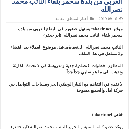
الغربي من بلدة سحمر بلقاء النائب محمد
نصرالله
2019-09-16
أخبار المناطق
,
مقابلة
موقع
takarir.net
يستهل حضوره في البقاع الغربي من بلدة
سحمر بلقاء
النائب محمد نصرالله (ابو جعفر)
النائب محمد نصرالله
لـ
takarir.net
: موضوع العملاء بيد القضاء
ولا تساهل في هذا الملف
المطلوب خطوات اقتصادية جدية ومدروسة كي لا تحدث الكارثة
ونذهب الى ما هو سلبي جداً جداً
لا تقدم في التفاهم مع التيار الوطني الحر ومساحات التواصل بين
حركة امل والجميع مفتوحة
خاص
takarir.net
يؤكد عضو كتلة التنمية والتحرير النائب محمد نصرالله (ابو جعفر)