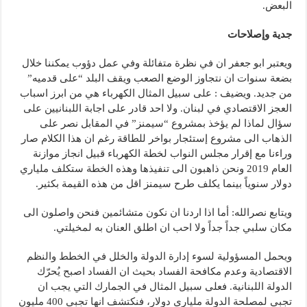
البعض.
جدية وإصلاحات
ويعتبر ابو جعفر ان في نظرة متفائلة وفي عمل دؤوب يمكننا خلال
بضعة سنوات ان نتجاوز الوضع الصعب ويقف البلد “على قدميه”
من جديد. ويضيف : على سبيل المثال الكهرباء هي من ابرز اسباب
العجز الاقتصادي في لبنان. ولا احد قادر على اجابة اللبنانيين على
سؤال لماذا لم يؤخذ بمشروع “سيمنز” في المقابل نصر على
الذهاب الى مشروع إستئجار بواخر للطاقة رغم ان هذا الكلام صار
وراءنا مع إقرار مجلس النواب لخطة الكهرباء قبيل انجاز موازنة
العام 2019 ونحن ذاهبون الى تنفيذها وهذه الخطة ستكلف ملياري
دولار سنوياً بينما يكلف طرح سيمنز اقل من هذه القيمة بكثير.
ويتابع نصرالله: أما اذا اردنا ان نكون متشائمين فنحن واصلون الى
مكان سلبي جداً جداً ولا احب ان اطلق العنان به لمخيلتي.
ويحمل المسؤولية لسوء إدارة الدولة والخلل في الخطط والنظم
الاقتصادية وعدم مكافحة الفساد بحيث ان الفساد اصبح يُحرّك
الدولة اللبنانية. فعلى سبيل المثال في الجمارك التي يجب ان
تجبي لمصلحة الدولة ملياري دولار، فنكتشف انها تجبي 400 مليون