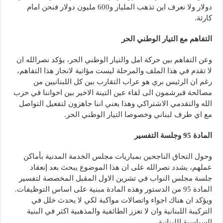
دولار ولا نعرف اين تذهب المليار و600 مليون دولار فنحن امام
كارثة.
التفاهم مع التيار الوطني الحر
وعن التفاهم بين حركة امل والتيار الوطني الحر، يؤكد نصرالله ان
لا تقدم في هذا الملف والمرحلة ليست مؤاتية لانجاز هذا التفاهم،
رغم ان الرئيس بري هو عراب التقارب بين كل اللبنانيين من
مصالحة قبرشمون الى لقاء عين التينة الاخير بين اخواننا في حزب
الله والتقدمي الاشتراكي وهذا يعني اننا جاهزون لتفعيل التواصل
مع اي طرف لبناني وخصوصا التيار الوطني الحر.
المادة 95 وجلسة التفسير
وحول التحاق الناجحين بمباريات مجلس الخدمة المدنية بأماكن
عملهم، يشدد نصرالله على ان هذا الموضوع يبحث بعد إنعقاد
جلسة مجلس النواب في تشرين الاول المقبل المخصصة لتفسير
المادة 95 من الدستور وهذه المادة مبنية على اساس التوظيفات.
ويؤكد ان هناك اجواء واتصالات مواكبة لكي لا يحدث خلل في
التركيبة اللبنانية وان لا تعزز الطائفية والمذهبية اكثر في البنية
السياسية اللبنانية.