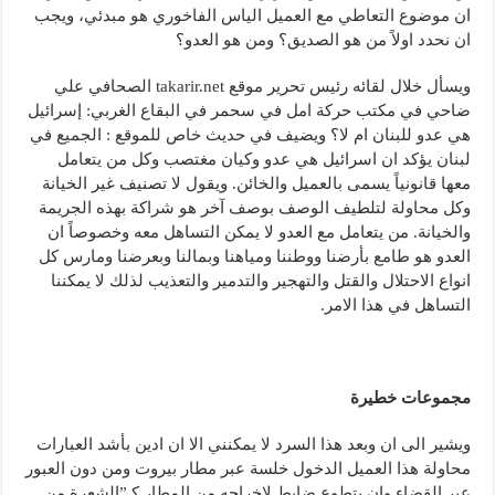
ان موضوع التعاطي مع العميل الياس الفاخوري هو مبدئي، ويجب
ان نحدد اولاً من هو الصديق؟ ومن هو العدو؟
ويسأل خلال لقائه رئيس تحرير موقع takarir.net الصحافي علي
ضاحي في مكتب حركة امل في سحمر في البقاع الغربي: إسرائيل
هي عدو للبنان ام لا؟ ويضيف في حديث خاص للموقع : الجميع في
لبنان يؤكد ان اسرائيل هي عدو وكيان مغتصب وكل من يتعامل
معها قانونياً يسمى بالعميل والخائن. ويقول لا تصنيف غير الخيانة
وكل محاولة لتلطيف الوصف بوصف آخر هو شراكة بهذه الجريمة
والخيانة. من يتعامل مع العدو لا يمكن التساهل معه وخصوصاً ان
العدو هو طامع بأرضنا ووطننا ومياهنا وبمالنا وبعرضنا ومارس كل
انواع الاحتلال والقتل والتهجير والتدمير والتعذيب لذلك لا يمكننا
التساهل في هذا الامر.
مجموعات خطيرة
ويشير الى ان وبعد هذا السرد لا يمكنني الا ان ادين بأشد العبارات
محاولة هذا العميل الدخول خلسة عبر مطار بيروت ومن دون العبور
عبر القضاء وان يتطوع ضابط لاخراجه من المطار كـ”الشعرة من