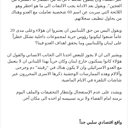
العجين”. ويقول بعد الادانة يجب الالتفات الى ما هو اخطر وهو
اللائحة التي سربت عن اسم 60 شخصية تعاملت مع العدو وهناك
من يحاول تنظيف سجلاتهم.
ويقول اليس من حق اللبنانيين ان يعتبروا ان هؤلاء وعلى مدى 20
عاماً صنعوا ليكونوا رؤوس حربة لمجموعات داخلية تشكل خطراً
على لبنان واللبنانيين وما يحقق اهداف العدو فينا؟
ويشير الى ان لا يجوز للبعض اخدنا الى الجانب الانساني والقول ان
هؤلاء كانوا يسكنون خارج لبنان وكان حرياً بهذا اللبناني ان لا يتعمل
مع العدو الاسرائيلي وان لا يكون هناك في “رقبته” دم وجرحى
وآلالام وهذه الممارسات الوحشية ذكرها الاسرى المحررون عبر
شاشات التلفزة في الايام الماضية.
ويشدد على عدم الإستعجال وإنتظار التحقيقات والملف اليوم
برمته امام القضاء ولا نريد تسييسه او اخذه الى مكان آخر.
واقع اقتصادي سلبي جداً