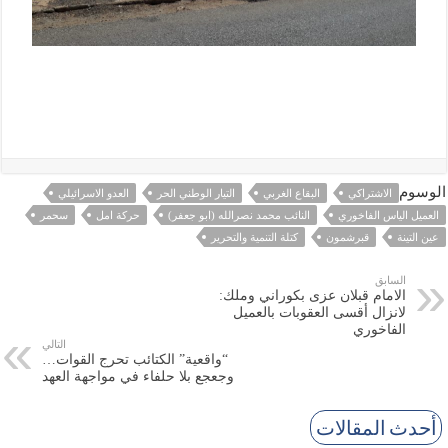
الوسوم
الاشتراكي
البقاع الغربي
التيار الوطني الحر
العدو الاسرائيلي
العميل الياس الفاخوري
النائب محمد نصرالله (ابو جعفر)
حركة امل
سحمر
عين التينة
قبرشمون
كتلة التنمية والتحرير
السابق
الامام قبلان عزى بكوراني وملك:
لانزال أقسى العقوبات بالعميل
الفاخوري
التالي
“واقعية” الكتائب تحرج القوات…
وجعجع بلا حلفاء في مواجهة العهد
أحدث المقالات