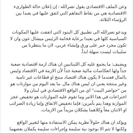
وعن الملف الاقتصادي يقول نصرالله : إن إعلان حالة الطوارىء
الاقتصادية هي من نقاط التفاهم التي اتفق عليها في بعبدا بين
الرؤساء الثلاثة.
ويدعو نصرالله الى تطبيق كل البنود التي اتفقت عليها المكونات
السياسية كلها في بعبدا برعاية فخامة الرئيس ميشال عون وان لا
تكون مجرد حبر على ورق وإنشاء عربي، لان ما ينتظرنا من
سلبيات ليست سهلة ابداً.
ويضيف: ما يجمع عليه كل اللبنانيين ان هناك ازمة اقتصادية صعبة
جداً ولها انعكاسات مالية صعبة جداً لأن الازمة في الاقتصاد وليس
بالمال فعندما لا يكون هناك اقتصاد منتج او قطاعات غير نامية
وغير منتجة يعني ان ليس هناك مال. ما يعد اليوم من موازنات هو
من “حواضر البيت” اي من الواقع الاقتصادي في لبنان ولا
اختراعات في هذا الامر وما تقوم عليه الموازنات هو تخفيض عجز
الموازنة وهذا يتم بأمرين: فإما تخفيض الانفاق وإما زيادة الضرائب
او الاثنان معاً وكلاهما يشكلان مزيداً من الازمات.
ويؤكد ان هناك حلولاً نظرية يمكن الاستفادة منها لتغيير الواقع
ولكنها لا تتم الا بوجود نية سليمة وإجراءات سليمة يكملان بعضهما