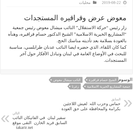
2019-08-22
محليات
معوض عرض وقراقيره المستجدات
زار رئيس “حركة الاستقلال” النائب ميشال معوض رئيس جمعية
“المشاريع الخيرية الاسلامية” الشيخ الدكتور حسام قراقيره، وهنأه
بالعودة بسلامة بعد تأديته مناسك الحج.
كما كان اللقاء، الذي حضره ايضا النائب عدنان طرابلسي، مناسبة
للبحث في الأوضاع العامة في لبنان وتبادل الأفكار حول آخر
المستجدات.
الوسوم
الشيخ حسام قراقيرة
النائب ميشال معوض
جمعية المشاريع الخيرية الاسلامية
زغرتا
السابق
حماس وحزب الله: لعيش اللاجئين
بكرامة والمحافظة على حق العودة
التالي
سفير لبنان في الفاتيكان النائب
السابق فريد الخازن التقى موقع
takarir.net