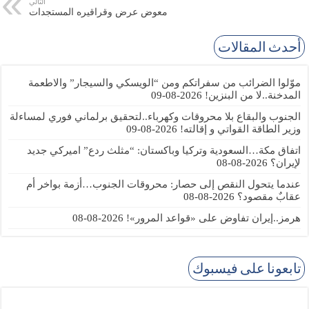
التالي
معوض عرض وقراقيره المستجدات
أحدث المقالات
موّلوا الضرائب من سفراتكم ومن “الويسكي والسيجار” والاطعمة
المدخنة..لا من البنزين!
2026-08-09
الجنوب والبقاع بلا محروقات وكهرباء..لتحقيق برلماني فوري لمساءلة
وزير الطاقة القواتي و إقالته!
2026-08-09
اتفاق مكة…السعودية وتركيا وباكستان: “مثلث ردع” اميركي جديد
لإيران؟
2026-08-08
عندما يتحول النقص إلى حصار: محروقات الجنوب…أزمة بواخر أم
عقابٌ مقصود؟
2026-08-08
هرمز..إيران تفاوض على «قواعد المرور»!
2026-08-08
تابعونا على فيسبوك