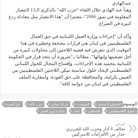
عبدالهادي
وهنأ عبد الهادي خلال اللقاء “حزب الله” بالذكرى الـ13 لانتصار
المقاومة في تموز 2006″، معتبرا أن “هذا الانتصار مثل معادلة ردع
كبيرة في الصراع
وأكد أن “إجراءات وزارة العمل اللبنانية في حق العمال
الفلسطينيين في لبنان هي قرارات مجحفة وخطيرة في هذا
التوقيت الذي تتعرض فيه قضية اللاجئين إلى محاولات كبيرة من
أجل تصفيتها وإنهائها”، مطالبا بـ”ضرورة أن يتخذ قرار في الحكومة
اللبنانية بتجميد هذه الإجراءات، وإفساح المجال للحوار اللبناني
الفلسطيني لإيجاد حلول مناسبة تمكن اللاجئين الفلسطينيين من
العيش بكرامة، والمحافظة على حق العودة، ولمقاربة الملف
الفلسطيني في لبنان من جوانبه كافة”.
الوسوم
الحقوق الانسانية
المخيمات
حركة حماس
حزب الله
حق العودة
حقوق الفلسطينيين
فلسطين
لبنان
مذكرة وزير العمل
السابق
تحالف 8 آذار وحزب الله للحريري:
حذار من الالتزامات للاميركيين