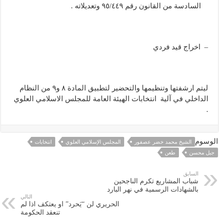
السادسة من القانون رقم ٩٥/٤٤٩ وتعديلاته .
– اخراج قيد فردي
ليتم ارشفتها وتنظيمها والتحضير لتطبيق المادة ٨ و٩ من النظام
الداخلي في آلية انتخابات الهيئة العامة للمجلس الاسلامي العلوي
.
الوسوم
الشيخ محمد خضر عصفور
المجلس الإسلامي العلوي
انتخابات
جبل محسن
طعن
السابق
شباب المشاريع تكرم الناجحين
بالشهادات الرسمية في نهر البارد
التالي
الحريري لن “يَحرد” او يعتكف اذا لم
تنعقد الحكومة