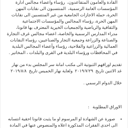
القادة والعامون المتقاعدون، رؤساء واعضاء مجالس ادارة
المؤسسات العامة الرسمية، المنتسبون الى نقابات المهن
الحرة، حملة الاجازات الجامعية من غير المنتسبين الى نقابات
المهن الحرة، رؤساء المجالس والمؤسسات الاجتماعية
والثقافية والرياضية والجمعيات الخيرية المعترف بها قانونا،
مدراء المدارس الرسمية والخاصة، اعضاء مجالس غرف التجارة
والصناعة والزراعة وجمعية التجار والصناعيين، رؤساء النقابات
العمالية والزراعية والفلاحية، رؤساء وأعضاء المجالس البلدية
في المحافظات ورؤساء البلدية في القرى والبلدات ، المخاتير .
تقديم اوراقهم الثبوتية الى مكتب امانة سر المجلس بدء من نهار
غد الاثنين تاريخ ٢٠١٩/٧/٢٩ ولغاية نهار الخميس تاريخ ٢٠١٩/٨/٨
خلال الدوام الرسمي .
الاوراق المطلوبة :
صورة عن الشهادة او المرسوم او ما يثبت قانونا احقية انتسابه
الى احدى الفقرات المذكورة اعلاه والمنصوص عنها في المادة