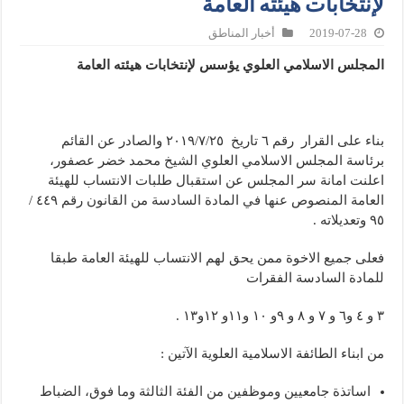
لإنتخابات هيئته العامة
2019-07-28
أخبار المناطق
المجلس الاسلامي العلوي يؤسس لإنتخابات هيئته العامة
بناء على القرار رقم ٦ تاريخ ٢٠١٩/٧/٢٥ والصادر عن القائم
برئاسة المجلس الاسلامي العلوي الشيخ محمد خضر عصفور،
اعلنت امانة سر المجلس عن استقبال طلبات الانتساب للهيئة
العامة المنصوص عنها في المادة السادسة من القانون رقم ٤٤٩ /
٩٥ وتعديلاته .
فعلى جميع الاخوة ممن يحق لهم الانتساب للهيئة العامة طبقا
للمادة السادسة الفقرات
٣ و ٤ و٦ و ٧ و ٨ و ٩و ١٠ و١١و ١٢و١٣ .
من ابناء الطائفة الاسلامية العلوية الآتين :
اساتذة جامعيين وموظفين من الفئة الثالثة وما فوق، الضباط