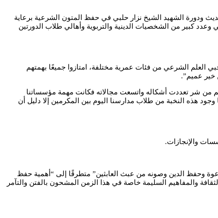
حديث ودورة الشهيد الشيخ نزار حلبي في حفظ المتون الشرعية برعاية
وعدد كبير من الشخصيات الدينية والتربوية وأهالي طلاب الدورتين
بي العلم الشرعي من فئات عمرية مختلفة، امتازوا جميعًا بهمتهم
 خير عميم”.
ائهم من شر تعددت أشكاله واتسعت مجالاته فكانت مهمة مؤسساتنا
 وجود هذه النخبة من طلاب مدارسنا اليوم بين المكرمين إلا دليل أن
سات والإنجازات.
دعوة وحفظ الدين وصونه من عبث العابثين” متطرقًا إلى “أهمية حفظ
لثقافة والمفاهيم السليمة خاصة في هذا الزمن المشحون بالفتن والتآمر