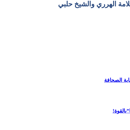
امة الهرري والشيخ حلبي
ابة الصحافة
”بالقوة!