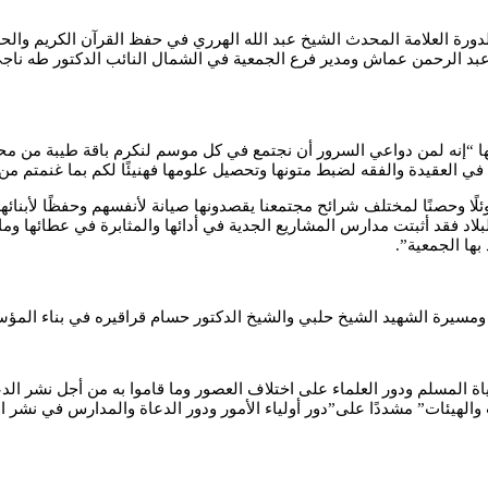
لدورة العلامة المحدث الشيخ عبد الله الهرري في حفظ القرآن الكريم وال
عبد الرحمن عماش ومدير فرع الجمعية في الشمال النائب الدكتور طه ناجي 
فيها “إنه لمن دواعي السرور أن نجتمع في كل موسم لنكرم باقة طيبة من مح
ات في العقيدة والفقه لضبط متونها وتحصيل علومها فهنيئًا لكم بما غنمتم من
ئلًا وحصنًا لمختلف شرائح مجتمعنا يقصدونها صيانة لأنفسهم وحفظًا لأبن
لاد فقد أثبتت مدارس المشاريع الجدية في أدائها والمثابرة في عطائها وما
بها الجمعية”.
يرة الشهيد الشيخ حلبي والشيخ الدكتور حسام قراقيره في بناء المؤس
اة المسلم ودور العلماء على اختلاف العصور وما قاموا به من أجل نشر ال
 والهيئات” مشددًا على”دور أولياء الأمور ودور الدعاة والمدارس في نشر ا