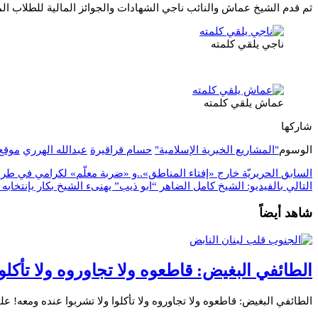
ثم قدم الشيخ عماش والنائب ناجي الشهادات والجوائز المالية للطلاب ا
ناجي يلقي كلمته
عماش يلقي كلمته
شاركها
الوسوم
"المشاريع الخيرية الإسلامية"
حسام قراقيرة
عبدالله الهرري
موقع arir.net
السابق
الحريريّة خارج «إفتاء المناطق»..و «ضربة معلّم» لكرامي في طر
التالي
بالفيديو: الشيخ كامل الضاهر “ابو ذيب” يهنىء الشيخ بكار بإنتخابه مف
شاهد أيضاً
الطائفي البغيض: قاطعوه ولا تجاوروه ولا تأكلو
الطائفي البغيض: قاطعوه ولا تجاوروه ولا تأكلوا ولا تشربوا عنده ومعه