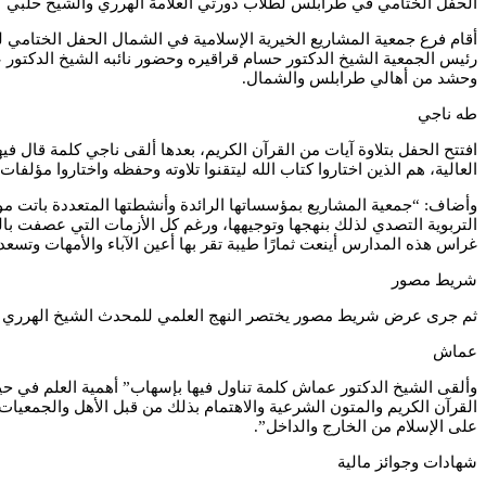
الحفل الختامي في طرابلس لطلاب دورتي العلامة الهرري والشيخ حلبي
أقام فرع جمعية المشاريع الخيرية الإسلامية في الشمال الحفل الختامي 
رئيس الجمعية الشيخ الدكتور حسام قراقيره وحضور نائبه الشيخ الدكتور 
وحشد من أهالي طرابلس والشمال.
طه ناجي
افتتح الحفل بتلاوة آيات من القرآن الكريم، بعدها ألقى ناجي كلمة قال 
العالية، هم الذين اختاروا كتاب الله ليتقنوا تلاوته وحفظه واختاروا مؤلف
وأضاف: “جمعية المشاريع بمؤسساتها الرائدة وأنشطتها المتعددة باتت مو
التربوية التصدي لذلك بنهجها وتوجيهها، ورغم كل الأزمات التي عصفت بالب
غراس هذه المدارس أينعت ثمارًا طيبة تقر بها أعين الآباء والأمهات وتسعد 
شريط مصور
ثم جرى عرض شريط مصور يختصر النهج العلمي للمحدث الشيخ الهرري ومس
عماش
وألقى الشيخ الدكتور عماش كلمة تناول فيها بإسهاب” أهمية العلم في حي
القرآن الكريم والمتون الشرعية والاهتمام بذلك من قبل الأهل والجمعيات
على الإسلام من الخارج والداخل”.
شهادات وجوائز مالية