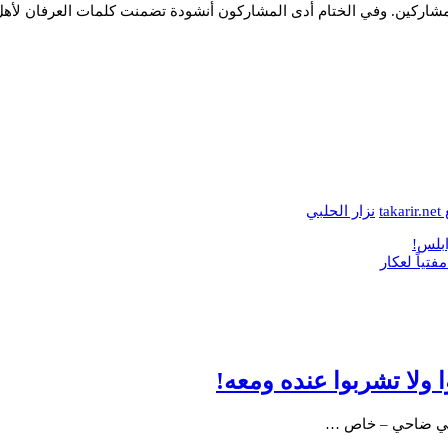
لمشاركين. وفي الختام أدى المشاركون أنشودة تضمنت كلمات العرفان لأهل
tak
نزار الحلبي
ابلس!
تياً لعكار
ا ولا تشربوا عنده ومعه!
! علي ضاحي – خاص …