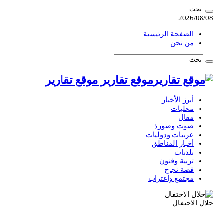
2026/08/08
الصفحة الرئيسية
من نحن
موقع تقارير موقع تقارير
أبرز الأخبار
محليات
مقال
صوت وصورة
عربيات ودوليات
أخبار المناطق
بلديات
تربية وفنون
قصة نجاح
مجتمع واغتراب
خلال الاحتفال