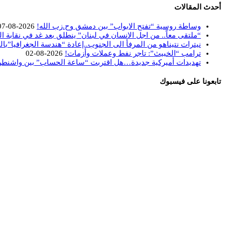
أحدث المقالات
وساطة روسية “تفتح الابواب” بين دمشق وح.زب الله!
2026-08-07
“ملتقى معاً.. من اجل الانسان في لبنان” ينطلق بعد غد في نقابة ا
نيترات نتيناهو من المرفأ الى الجنوب..إعادة “هندسة الجغرافيا”بال
ترامب “الخبيث”: تاجر نفط وعملات وأزمات!
2026-08-02
تهديدات أميركية جديدة…هل اقتربت “ساعة الحساب” بين واشنط
تابعونا على فيسبوك