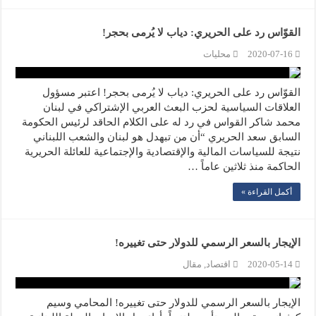
القوّاس رد على الحريري: دياب لا يُرمى بحجر!
2020-07-16
محليات
القوّاس رد على الحريري: دياب لا يُرمى بحجر! اعتبر مسؤول
العلاقات السياسية لحزب البعث العربي الإشتراكي في لبنان
محمد شاكر القواس في رد له على الكلام الحاقد لرئيس الحكومة
السابق سعد الحريري “أن من تبهدل هو لبنان والشعب اللبناني
نتيجة للسياسات المالية والإقتصادية والإجتماعية للعائلة الحريرية
الحاكمة منذ ثلاثين عاماً …
أكمل القراءة »
الإيجار بالسعر الرسمي للدولار حتى تغييره!
2020-05-14
اقتصاد
,
مقال
الإيجار بالسعر الرسمي للدولار حتى تغييره! المحامي وسيم