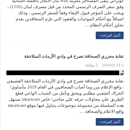
كوثراني يبقى المستأجر ملتزماً بأداء بدل الايجار بالعملة اللبنانية
وفق سعر الصرف الرسمي المحدد من قبل مصرف لبنان (1510) ،
ويجب على المؤجر قبول الإيفاء وفقاً للسعر الرسمي ، وذلك
اتساقاً مع أحكام الموجبات والعقود التي تلزم المتعاقدين بعدم
تجاوز أحكام النظام …
أكمل القراءة »
نقابة محرري الصحافة تصرخ في وادي الأزمات المتلاحقة
2020-02-18
مقابلة
نقابة محرري الصحافة تصرخ في وادي الأزمات المتلاحقة القصيفي
: واقع الإعلام مزر وما أصاب الصحافيين في العام 2019 مأساوي!
الحراك الشعبي مطلبي ومحق ونأمل من الشباب الواعي قطع
الطريق على محاولات حرفه علي ضاحي/ خاص takarir.net نستهل
هذه السلسلة من مجموعة موضوعات يتناول فيها موقع takarir.net
واقع الاعلام والصحافة …
أكمل القراءة »