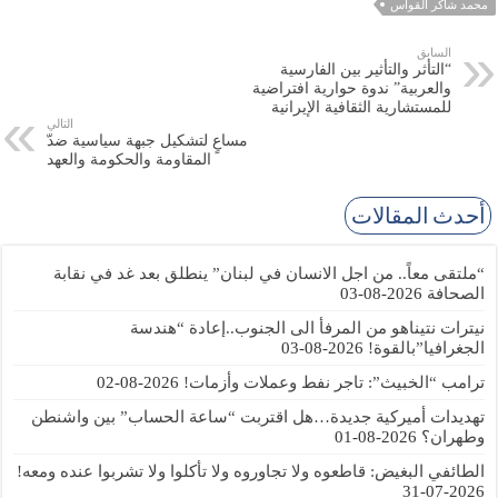
محمد شاكر القواس
السابق
“التأثر والتأثير بين الفارسية
والعربية” ندوة حوارية افتراضية
للمستشارية الثقافية الإيرانية
التالي
مساعٍ لتشكيل جبهة سياسية ضدّ
المقاومة والحكومة والعهد
أحدث المقالات
“ملتقى معاً.. من اجل الانسان في لبنان” ينطلق بعد غد في نقابة
الصحافة
2026-08-03
نيترات نتيناهو من المرفأ الى الجنوب..إعادة “هندسة
الجغرافيا”بالقوة!
2026-08-03
ترامب “الخبيث”: تاجر نفط وعملات وأزمات!
2026-08-02
تهديدات أميركية جديدة…هل اقتربت “ساعة الحساب” بين واشنطن
وطهران؟
2026-08-01
الطائفي البغيض: قاطعوه ولا تجاوروه ولا تأكلوا ولا تشربوا عنده ومعه!
2026-07-31