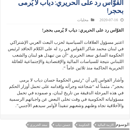
القوّاس رد على الحريري: دياب لا يُرمى
بحجر!
2020-07-16
محليات
القوّاس رد على الحريري: دياب لا يُرمى بحجر!
اعتبر مسؤول العلاقات السياسية لحزب البعث العربي الإشتراكي
في لبنان محمد شاكر القواس في رد له على الكلام الحاقد لرئيس
الحكومة السابق سعد الحريري “أن من تبهدل هو لبنان والشعب
اللبناني نتيجة للسياسات المالية والإقتصادية والإجتماعية للعائلة
الحريرية الحاكمة منذ ثلاثين عاماً “.
وأشار القواس إلى أن “رئيس الحكومةً حسان دياب لا يرمى
بحجر”، مثمناً له “شجاعته وجرأته وإقدامه على تحمل أوزار الحكم
في هذه المرحلة الدقيقة من تاريخ لبنان، و صموده في تحمل
مسؤولياته الحكومية في وقت تخلى البعض عن واجباتهم الرسمية
والأخلاقية تجاه وطنهم وشعبهم تنفيذاً لأوامر سيدهم الأجنبي”.
الوسوم
الازمة المالية
الحكومة
حستن دياب
سعد الحريري