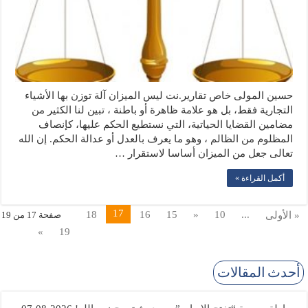
حسين المولى خاص تقارير.نت ليس الميزان آلة توزن بها الأشياء
التجارية فقط، بل هو علامة ظاهرة أو باطنة ، تبين لنا الكثير من
مضامين القضايا الحياتية، التي نستطيع الحكم عليها، كإنصاف
المظلوم من الظالم ، وهو ما يعرف بالعدل أو عدالة الحكم. إن الله
تعالى جعل من الميزان أساسا لاستقرار …
أكمل القراءة »
17
18
16
15
«
10
...
« الأولى
صفحة 17 من 19
»
19
أحدث المقالات