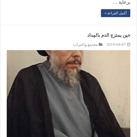
برعاية …
أكمل القراءة »
حين يمتزج الدم بالمِداد
2019-04-07
مجتمع واغتراب