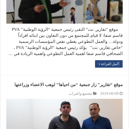
موقع “تقارير. نت” التقى رئيس جمعية “الرؤية الوطنية” PVA
قاسم صفا: لا قيام للمجتمع من دون التعاون بين ابنائه افراداً
ودولة… والعمل التطوعي يغطي نقص المؤسسات الرسمية
“خاص تقارير. نت” يؤكد رئيس جمعية “الرؤية الوطنية” PVA ،
الصحافي قاسم صفا اهمية العمل التطوعي واهمية الريادة في …
أكمل القراءة »
موقع “تقارير” زار جمعية “من احياها” لوهب الاعضاء وزراعتها
2019-06-09
مجتمع واغتراب