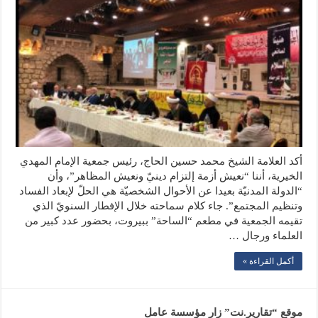
أكد العلامة الشيخ محمد حسين الحاج، رئيس جمعية الإمام المهدي
الخيرية، أننا “نعيش أزمة إلتزام دينيّ ونعيش المظاهر”، وأن
“الدولة المدنيّة بعيدا عن الأحوال الشخصيّة هي الحلّ لإبعاد الفساد
وتنظيم المجتمع”. جاء كلام سماحته خلال الإفطار السنويّ الذي
تقيمه الجمعية في مطعم “الساحة” ببيروت، بحضور عدد كبير من
العلماء ورجال …
أكمل القراءة »
موقع “تقارير.نت” زار مؤسسة عامل