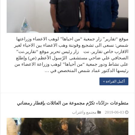
موقع “تقارير” زار جمعية “من احياها” لوهب الاعضاء وزراعتها
شمص: نسعى الى تشجيع وقوننة وهب الاعضاء بين الاحياء لغير
الاقارب خاص تقارير. نت زار رئيس تحرير موقع “تقارير.نت”
الصحافي علي ضاحي مستشفى الرّسول الأعظم (ص) وإطلع
على نشاط ودور جمعية “من أحياها” لوهب وزراعة الاعضاء من
رئيسها الدكتور عماد شمص المتخصص في …
أكمل القراءة »
متطوعات «زادُنا» تكرّم مجموعة من العائلات بإفطار رمضاني
2019-06-03
مجتمع واغتراب