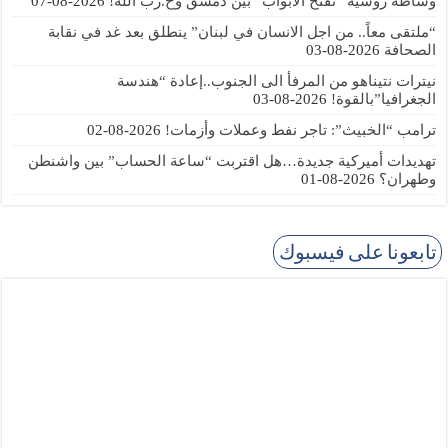
وساطة روسية “تفتح الابواب” بين دمشق وح.زب الله!
2026-08-07
“ملتقى معاً.. من اجل الانسان في لبنان” ينطلق بعد غد في نقابة
الصحافة
2026-08-03
نيترات نتيناهو من المرفأ الى الجنوب..إعادة “هندسة
الجغرافيا”بالقوة!
2026-08-03
ترامب “الخبيث”: تاجر نفط وعملات وأزمات!
2026-08-02
تهديدات أميركية جديدة…هل اقتربت “ساعة الحساب” بين واشنطن
وطهران؟
2026-08-01
تابعونا على فيسبوك