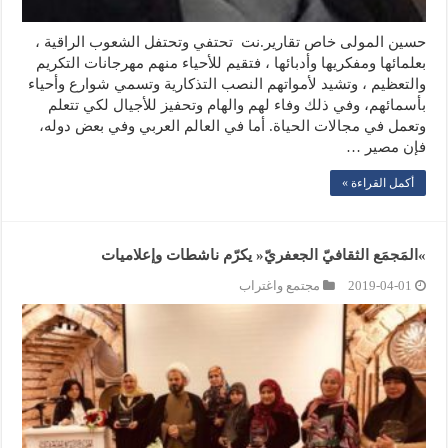
حسين المولى خاص تقارير.نت تحتفي وتحتفل الشعوب الراقية ،
بعلمائها ومفكريها وأدبائها ، فتقيم للأحياء منهم مهرجانات التكريم
والتعظيم ، وتشيد لأمواتهم النصب التذكارية وتسمي شوارع وأحياء
بأسمائهم، وفي ذلك وفاء لهم والهام وتحفيز للأجيال لكي تتعلم
وتعمل في مجالات الحياة. أما في العالم العربي وفي بعض دوله،
فإن مصير …
أكمل القراءة »
»المَجمَع الثقافيّ الجعفريّ« يكرّم ناشطات وإعلاميات
2019-04-01
مجتمع واغتراب