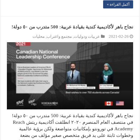
أكمل القراءة »
نجاح باهر لأكاديمية كندية بقيادة عربية: 500 متدرب من ٥٠ دولة!
2021-02-26
عربيات ودوليات
,
مجتمع واغتراب
,
محليات
نجاح باهر لأكاديمية كندية بقيادة عربية: 500 متدرب من ٥٠ دولة!
في منتصف العام المنصرم ٢٠٢٠ انطلقت أكاديمية ريتش Reach
Academy في تورونتو بإمكانيات متواضعة ولكن برؤية عالمية
وخطوات ثابتة على يد فريق متخصص صغير مؤلف من بضعة