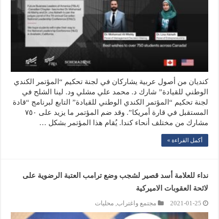
كنديان من أصول عربية يشاركان في لجنة تحكيم “المؤتمر الكندي
الوطني للقيادة” شارك د. محمد علي مشلي ود. لينا الشلح في
لجنة تحكيم “المؤتمر الكندي الوطني للقيادة” التابع لبرنامج “قادة
المستقبل في قارة أمريكا”. وقد ضم المؤتمر ما يزيد على ٧٥٠
مشارك من مختلف أنحاء كندا. يُقام هذا المؤتمر بشكل …
أكمل القراءة »
نداء للعلامة أسد قصير لشجب وضع ترامب العتبة الرضوية على
لائحة العقوبات الاميركية
2021-01-25
مجتمع واغتراب
,
محليات