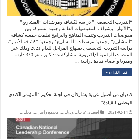
“التدريب التخصصي” دراسة لكشافة ومرشدات “المشاريع”
و”الأنوار” بإشراف المفوضيات العامة وجهود مشتركة بين
مفوضيات التدريب وتنمية المناهج والبرامج نظمت جمعية كشافة
“المشاريع” وجمعية مرشدات “المشاريع” وجمعية “كشافة الأنوار”،
دراسة التدريب التخصصي بمنهاج المراحل للعام 2021 وذلك عبر
المنصات الرقمية الإلكترونية بمشاركة عدد كبير ناهز 350 دارسا
ومدربا وأعضاء قيادة دراسة …
أكمل القراءة »
كنديان من أصول عربية يشاركان في لجنة تحكيم “المؤتمر الكندي
الوطني للقيادة”
2021-02-14
اقتصاد
,
عربيات ودوليات
,
مجتمع واغتراب
,
محليات