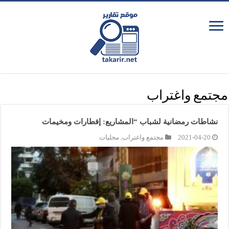
مجتمع واغتراب
نشاطات رمضانية لشباب “المشاريع: إفطارات ومخيمات
2021-04-20
مجتمع واغتراب
,
محليات