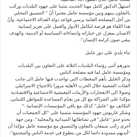
استهلّ الدكتور كامل مهنا الحديث مثنيا على جهود البلديات ورحّب
بالتعاون بينهم وبين مؤسسة عامل معتبرا أنّ ” التنسيق المحلي
من أجل المصلحة العامة يرسي قواعد دولة العدالة الاجتماعية، وأنّ
هذا اللقاء هو فرصة لتكامل الأدوار والعمل على تعزيز إنسانية
الانسان بمعزل عن خياراته وانتماءاته السياسية أو الدينية، والهدف
يبقى صون كرامة الإنسان”.
ثناء بلدي على دور عامل
بدورهم أثنى رؤساء البلديات الثلاثة على التعاون بين البلديات
ومؤسسة عامل لما فيه مصلحة الناس.
وذكر الخليل بأهم المحطات التي تواجدت فيها عامل الى جانب
الفئات الشعبية خلال الحرب الأهلية مرورا بالاجتياح الاسرائيلي
وصولا الى الانفجارات والأزمات المعيشية الاجتماعية والاقتصادية
مؤكدا على الشراكة مع كل من يقدّم المساعدة للمواطن اللبناني،
التكاتف مع “عامل” كذلك مع باقي المؤسسات الإنسانية .”
وشكر غاريوس جهود المؤسسة متمنيا على “كل الجمعيات أن
تحذو حذو “عامل” في نشاطاتها الميدانية والمحلية”، ومن جهة
أخرى رحّب سمعان بالتعاون والتنسيق مع مؤسسة عامل مؤكدا أن
“أيديهم ممدودة دائما لكل من يتطوع في خدمة الناس والمجتمع”.