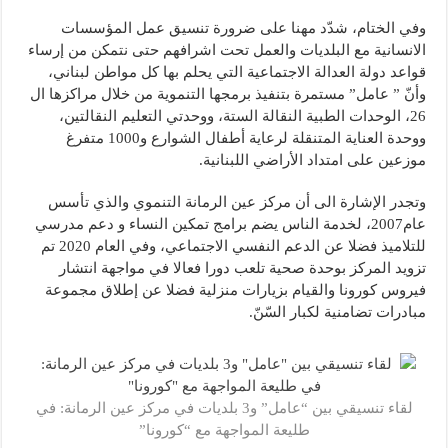
وفي الختام، شدّد مهنا على ضرورة تنسيق عمل المؤسسات
الانسانية مع البلديات والعمل تحت اشرافهم حتى نتمكن من إرساء
قواعد دولة العدالة الاجتماعية التي يحلم بها كل مواطن لبناني،
وأنّ ” عامل” مستمرة بتنفيذ برمجها التنموية من خلال مراكزها ال
26، الوحدات الطبية النقالة الستة، ووحدتي التعليم النقالتين،
ووحدة العناية المتنقلة لرعاية أطفال الشوارع و1000 متفرغ
موزعين على امتداد الأراضي اللبنانية.
وتجدر الإشارة الى أن مركز عين الرمانة التنموي والذي تأسس
عام2007، لخدمة الناس يضم برامج تمكين النساء و دعم مدرسي
للتلاميذ فضلا عن الدعم النفسي الاجتماعي، وفي العام 2020 تم
تزويد المركز بوحدة صحية تلعب دورا فعالا في مواجهة انتشار
فيروس كورونا والقيام بزيارات منزلية فضلا عن إطلاق مجموعة
مبادرات تضامنية لكبار السّنّ.
لقاء تنسيقي بين “عامل” و3 بلديات في مركز عين الرمانة: في
طليعة المواجهة مع “كورونا”