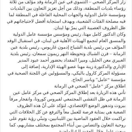
زار المركز الصحي – التنموي في عين الرمانة وفد مؤلف من ثلاثة
رؤساء بلديات المنطقة، وذلك من أجل تعزيز التعاون بين البلديات
ومؤسسة عامل الدولية والجهات المحلية الفاعلة في المنطقة لما
فيه مصلحة الفئات الشعبية، وبهدف استجابة أفضل لاحتياجاتهم في
ظل الظروف العصيبة التي يمرّ بها لبنان.
وكان الدكتور كامل مهنا، رئيس ومؤسس مؤسسة عامل الدولية
والمنسق العام لتجمع الهيئات الأهلية في لبنان، في استقبال الوفد
المؤلف من رئيس بلدية الشياح إدمون غاريوس، رئيس بلدية عين
الرمانة – فرن الشباك وتحويطة النهر ريمون سمعان، رئيس بلدية
الغبيري معن الخليل، وميرا المقداد بحضور أحمد عبود المدير
الإداري والدكتورة زينة مهنا عضو الهيئة الإدارية، إضافة إلى
مسؤولة المركز كارول باليكي، والمسؤولين عن اللجنة الصحية في
مؤسسة “عامل” وياسر الحاج.
اطلاق مركز “عامل” الصحي في الرمانة
تأتي هذه الزيارة بعد إطلاق المركز الصحي في مركز عامل عين
الرمانة في ظل التفشي المجتمعي لفيروس كورونا، وانفجار مرفأ
بيروت وتدهور الوضع الإقتصادي، لتؤكد على أنّ هذه الظروف
الصعبة هي بمثابة فرصة للعمل معاً والترفع عن كل الخلافات التي
تراكمت خلال العقود الماضية بين اللبنانيين، وتبنّي رؤية تقوم على
روحية التعاون والتضامن بين أبناء المجتمع بمختلف مشاربهم، كما
سعت عامل خلال العقود الـ4 الماضية.