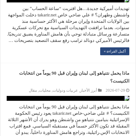
تهديدات أميركية جديدة…هل اقتربت “ساعة الحساب” بين
واشنطن وطهران؟ # علي ضاحي خاص takarir.net دخلت المواجهة
بين الولايات المتحدة وإيران مرحلة هي الأكثر حساسية منذ
سنوات، بعدما ترافقت التهديدات السياسية مع تحركات عسكرية
متسارعة ورسائل متبادلة توحي بأن هامش المناورة يضيق تدريجيًا.
فالرئيس الأميركي دونالد ترامب رفع سقف التصعيد بتصريحات …
أكمل القراءة »
ماذا يحمل نتنياهو إلى لبنان وإيران قبل 90 يوماً من انتخابات
الكنيست؟
2026-07-29
أبرز الأخبار
,
عربيات ودوليات
,
محليات
,
مقال
ماذا يحمل نتنياهو إلى لبنان وإيران قبل 90 يوماً من انتخابات
الكنيست؟ # علي ضاحي-خاص takarir.net يعود رئيس الحكومة
الإسرائيلية بنيامين نتنياهو من واشنطن وهو يدرك أن الأشهر الثلاثة
المقبلة قد تكون الأكثر حسماً في مستقبله السياسي. فمع اقتراب
الانتخابات الإس.رائيلية، وتراجع هامش المناورة داخلياً، يبدو أن