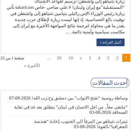
زيارة نتنياهو إلى واشنطن: ترسيم لقواعد الاشتباك
“المستقبلية”مع إيران ولبنان! # علي ضاحي -خاص takarir.net تأتي
زيارة رئيس الوزراء الإس.رائيلي بنيامين نتنياهو إلى واشنطن في
توقيت بالغ الحساسية، إذ إنها ليست زيارة لإطلاق حرب جديدة
بقدر ما هي محاولة لترجمة نتائج المواجهة الأخيرة مع إيران إلى
مكاسب سياسية وأمنية دائمة. …
أكمل القراءة »
1
...
20
10
»
5
4
3
2
صفحة 1 من 23
الأخيرة »
أحدث المقالات
وساطة روسية “تفتح الابواب” بين دمشق وح.زب الله!
2026-08-07
“ملتقى معاً.. من اجل الانسان في لبنان” ينطلق بعد غد في نقابة
الصحافة
2026-08-03
نيترات نتيناهو من المرفأ الى الجنوب..إعادة “هندسة
الجغرافيا”بالقوة!
2026-08-03