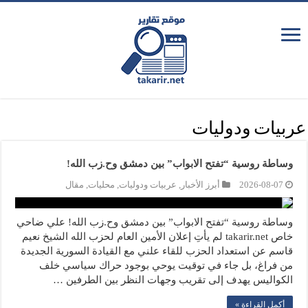
عربيات ودوليات
وساطة روسية “تفتح الابواب” بين دمشق وح.زب الله!
2026-08-07
أبرز الأخبار
,
عربيات ودوليات
,
محليات
,
مقال
وساطة روسية “تفتح الابواب” بين دمشق وح.زب الله! علي ضاحي
خاص takarir.net لم يأتِ إعلان الأمين العام لحزب الله الشيخ نعيم
قاسم عن استعداد الحزب للقاء علني مع القيادة السورية الجديدة
من فراغ، بل جاء في توقيت يوحي بوجود حراك سياسي خلف
الكواليس يهدف إلى تقريب وجهات النظر بين الطرفين …
أكمل القراءة »