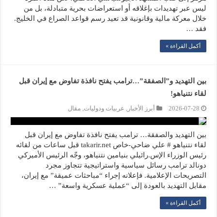
ليس عبر تهديدات بإغلاقه أو استعراضات بحرية متبادلة، بل من
خلال معركة مالية وقانونية قد تعيد رسم قواعد الصراع في الخليج.
فقد …
أكمل القراءة »
بين التهديد و”الصفقة”…ترامب يفتح نافذة تفاوض مع إيران قبل
لقاء نتنياهو!
2026-07-28
أبرز الأخبار
,
عربيات ودوليات
,
مقال
بين التهديد والصفقة… ترامب يفتح نافذة تفاوض مع إيران قبل
لقاء نتنياهو # علي ضاحي-خاص takarir.net قبل ساعات من لقائه
رئيس الوزراء الإس.رائيلي بنيامين نتنياهو، وجّه الرئيس الأميركي
دونالد ترامب رسائل سياسية واستراتيجية تتجاوز مجرد
التصريحات الإعلامية. فإعلانه إجراء “مباحثات عميقة” مع إيران،
مقابل التهديد بالعودة إلى “عملية عسكرية واسعة” …
أكمل القراءة »