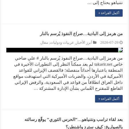
نتنياهو يحتاج إلى …
أكمل القراءة »
من هرمز إلى البادية…صراع النفوذ يُرسم بالنار
2026-07-29
أبرز الأخبار
,
عربيات ودوليات
,
مقال
من هرمز إلى البادية…صراع النفوذ يُرسم بالنار # علي ضاحي
خاص takarir.net لم يعد ممكناً النظر إلى التطورات الأخيرة في
المنطقة باعتبارها أحداثاً منفصلة؛ فالقصف الإيراني للقواعد
الأميركية في الأردن، والضربات الأميركية التي استهدفت مواقع
داخل العراق انطلاقاً من قواعد في السعودية، والرفض الإيراني
القاطع للمقترح العُماني بشأن الإدارة المشتركة …
أكمل القراءة »
بعد لقاء ترامب ونتنياهو…”الحرس الثوري” يوقّع رسالته
بالصواريخ: كيف سترد واشنطن؟