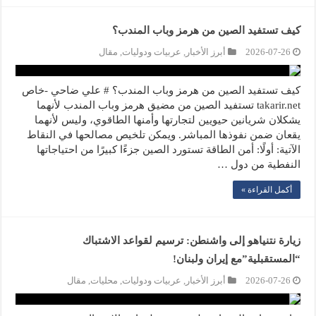
كيف تستفيد الصين من هرمز وباب المندب؟
2026-07-26
أبرز الأخبار
,
عربيات ودوليات
,
مقال
كيف تستفيد الصين من هرمز وباب المندب؟ # علي ضاحي -خاص
takarir.net تستفيد الصين من مضيق هرمز وباب المندب لأنهما
يشكلان شريانين حيويين لتجارتها وأمنها الطاقوي، وليس لأنهما
يقعان ضمن نفوذها المباشر. ويمكن تلخيص مصالحها في النقاط
الآتية: أولًا: أمن الطاقة تستورد الصين جزءًا كبيرًا من احتياجاتها
النفطية من دول …
أكمل القراءة »
زيارة نتنياهو إلى واشنطن: ترسيم لقواعد الاشتباك
“المستقبلية”مع إيران ولبنان!
2026-07-26
أبرز الأخبار
,
عربيات ودوليات
,
محليات
,
مقال