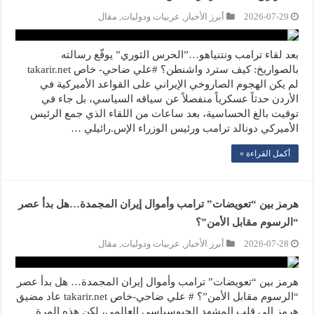
2026-07-29
أبرز الأخبار
,
عربيات ودوليات
,
مقال
بعد لقاء ترامب ونتنياهو…”الحرس الثوري” يوقّع رسالته
بالصواريخ: كيف سترد واشنطن؟ #علي ضاحي- خاص takarir.net
لم يكن الهجوم الصاروخي الإيراني على القواعد الأميركية في
الأردن حدثاً عسكرياً منفصلاً عن سياقه السياسي، بل جاء في
توقيت بالغ الحساسية، بعد ساعات من اللقاء الذي جمع الرئيس
الأميركي دونالد ترامب ورئيس الوزراء الإس.رائيلي …
أكمل القراءة »
هرمز بين “تعويضات” ترامب وأموال إيران المجمدة…هل بدأ عصر
“الرسوم مقابل الأمن”؟
2026-07-28
أبرز الأخبار
,
عربيات ودوليات
,
مقال
هرمز بين “تعويضات” ترامب وأموال إيران المجمدة… هل بدأ عصر
“الرسوم مقابل الأمن”؟ # علي ضاحي-خاص takarir.net عاد مضيق
هرمز إلى قلب المشهد الجيوسياسي العالمي، لكن هذه المرة