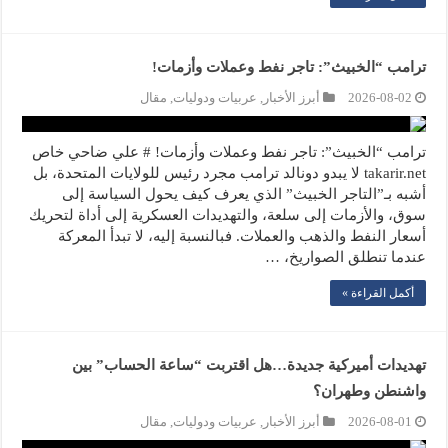
ترامب “الخبيث”: تاجر نفط وعملات وأزمات!
2026-08-02
أبرز الأخبار
,
عربيات ودوليات
,
مقال
ترامب “الخبيث”: تاجر نفط وعملات وأزمات! # علي ضاحي خاص
takarir.net لا يبدو دونالد ترامب مجرد رئيس للولايات المتحدة، بل
أشبه بـ”التاجر الخبيث” الذي يعرف كيف يحول السياسة إلى
سوق، والأزمات إلى سلعة، والتهديدات العسكرية إلى أداة لتحريك
أسعار النفط والذهب والعملات. فبالنسبة إليه، لا تبدأ المعركة
عندما تنطلق الصواريخ، …
أكمل القراءة »
تهديدات أميركية جديدة…هل اقتربت “ساعة الحساب” بين
واشنطن وطهران؟
2026-08-01
أبرز الأخبار
,
عربيات ودوليات
,
مقال