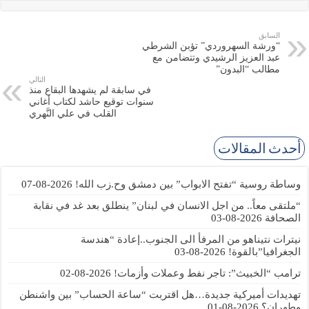
السابق
“ورشة السهروردي” تؤبن الشرطي
عبد العزيز الرشيدي وتتضامن مع
مطالب “البدون”
التالي
في سابقة لم يشهدها البقاع منذ
سنوات توقيع حاشد لكتاب أغاني
القلب في علي النَّهري
أحدث المقالات
وساطة روسية “تفتح الابواب” بين دمشق وح.زب الله!
2026-08-07
“ملتقى معاً.. من اجل الانسان في لبنان” ينطلق بعد غد في نقابة
الصحافة
2026-08-03
نيترات نتيناهو من المرفأ الى الجنوب..إعادة “هندسة
الجغرافيا”بالقوة!
2026-08-03
ترامب “الخبيث”: تاجر نفط وعملات وأزمات!
2026-08-02
تهديدات أميركية جديدة…هل اقتربت “ساعة الحساب” بين واشنطن
وطهران؟
2026-08-01