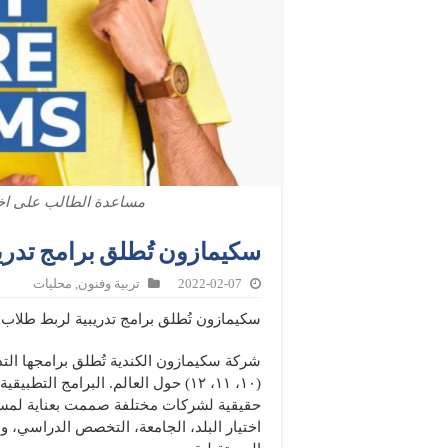
مساعدة الطالب على اخت
سكيمازون تُطلق برامج تدريب
2022-02-07
تربية وفنون
,
محليات
سكيمازون تُطلق برامج تدريبية لربط طلاب ا
شركة سكيمازون الكندية تُطلق برامجها التدر
(١٠، ١١، ١٢) حول العالم. البرامج التط
حقيقية لشركات مختلفة صممت بعناية لمسا
اختيار البلد، الجامعة، التخصص الدراسي، و