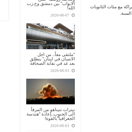
الابواب” بين دمشق وح.زب
اكة مع مئات الثانويات
الله!
السنة.
2026-08-07
“ملتقى معاً.. من اجل
الانسان في لبنان” ينطلق
بعد غد في نقابة الصحافة
2026-08-03
نيترات نتيناهو من المرفأ
الى الجنوب..إعادة “هندسة
الجغرافيا”بالقوة!
2026-08-03