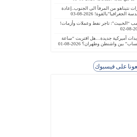
رات نتيناهو من المرفأ الى الجنوب..إعادة
دسة الجغرافيا”بالقوة!
2026-08-03
مب “الخبيث”: تاجر نفط وعملات وأزمات!
2026
يدات أميركية جديدة…هل اقتربت “ساعة
ساب” بين واشنطن وطهران؟
2026-08-01
عونا على فيسبوك