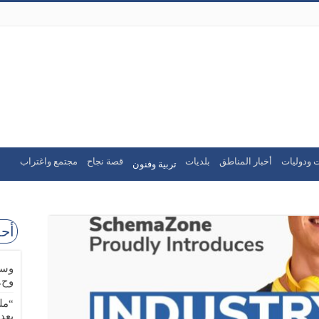
 ودوليات
أخبار المناطق
بلديات
قصة نجاح
مجتمع واغتراب
تربية وفنون
أحد
وسا
وح.
“مل
بعد