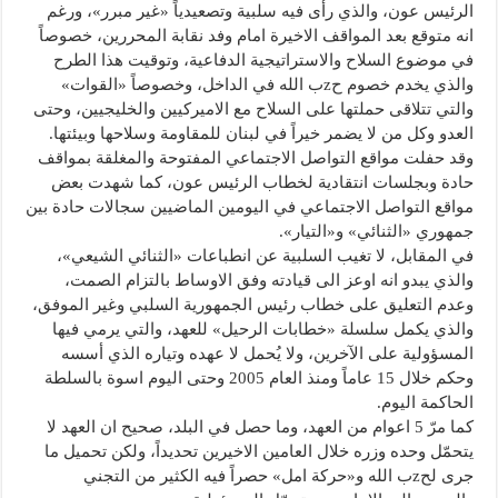
الرئيس عون، والذي رأى فيه سلبية وتصعيدياً «غير مبرر»، ورغم
انه متوقع بعد المواقف الاخيرة امام وفد نقابة المحررين، خصوصاً
في موضوع السلاح والاستراتيجية الدفاعية، وتوقيت هذا الطرح
والذي يخدم خصوم حzب الله في الداخل، وخصوصاً «القوات»
والتي تتلاقى حملتها على السلاح مع الاميركيين والخليجيين، وحتى
العدو وكل من لا يضمر خيراً في لبنان للمقاومة وسلاحها وبيئتها.
وقد حفلت مواقع التواصل الاجتماعي المفتوحة والمغلقة بمواقف
حادة وبجلسات انتقادية لخطاب الرئيس عون، كما شهدت بعض
مواقع التواصل الاجتماعي في اليومين الماضيين سجالات حادة بين
جمهوري «الثنائي» و«التيار».
في المقابل، لا تغيب السلبية عن انطباعات «الثنائي الشيعي»،
والذي يبدو انه اوعز الى قيادته وفق الاوساط بالتزام الصمت،
وعدم التعليق على خطاب رئيس الجمهورية السلبي وغير الموفق،
والذي يكمل سلسلة «خطابات الرحيل» للعهد، والتي يرمي فيها
المسؤولية على الآخرين، ولا يُحمل لا عهده وتياره الذي أسسه
وحكم خلال 15 عاماً ومنذ العام 2005 وحتى اليوم اسوة بالسلطة
الحاكمة اليوم.
كما مرّ 5 اعوام من العهد، وما حصل في البلد، صحيح ان العهد لا
يتحمّل وحده وزره خلال العامين الاخيرين تحديداً، ولكن تحميل ما
جرى لحzب الله و«حركة امل» حصراً فيه الكثير من التجني