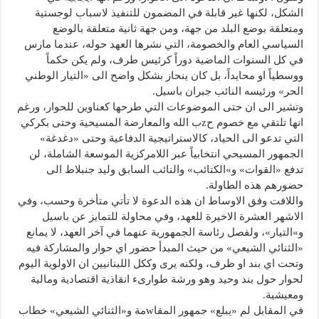
الشكل، لكنها غير قابلة في المضمون للتنفيذ لاسباب لوجستية
ومتعلقة بوضع البلد من جهة، ومن جهة ثانية متعلقة بالوضع
السياسي العام والخصومة، التي نشرها العهد حوله، عندما مارس
في كل السنوات الماضية دوراً كرئيس طرف، ولم يكن حكماً
ووسطياً او محايداً، بل كان ينحاز بشكل واضح الى «التيار الوطني
الحر» ورئيسه النائب جبران باسيل.
وتشير الى ان حتى الموضوعات التي طرحها كعناوين للحوار، ورغم
انها تلتقي مع خصوم حzب الله والمعارضة المسيحية وحتى بكركي
التي تدعو الى الحياد، كالاستراتيجية الدفاعية وحتى «دغدغة»
الجمهور المسيحي انتخابياً عبر اللامركزية الموسعة الشاملة، لن
تدفع «القوات» و»الكتائب» والنائب السابق وليد جنبلاط الى
حضورهم هذه الطاولة.
واللافت وفق الاوساط ان هذه الدعوة لا تأتي متأخرة وحسب، وفي
الاشهر العشرة الاخيرة للعهد، وفي محاولة للتمايز عن باسيل
و»التيار»، ولفصل رئاسة الجمهورية عنهما في آخر العهد، لا يمانع
«الثنائي الشيعي» من حيث المبدأ حضور اي حوار والمشاركة فيه
وتحت اي بند او ظرف، ولكنه يرى وككل اللبنانيين ان الاولوية اليوم
لحوار حول بند وحيد وهو ورشة طوارىء انقاذية اقتصادية ومالية
ومعيشية.
في المقابل لم «يبلع» جمهور المقاwمة و«الثنائي الشيعي» خطاب