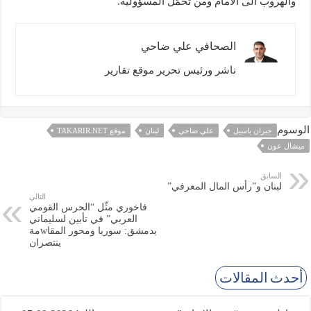
والهروب الى الامام ومن تحمّل المسؤولية.
الصحافي علي ضاحي
ناشر ورئيس تحرير موقع تقارير
الوسوم
جبران باسيل
علي ضاحي
لبنان
موقع TAKARIR.NET
ميشال عون
السابق
لبنان و”رأس المال المعرفي”
التالي
فاخوري مثّل “الحرس القومي
العربي” في تأبين لسليماني
بدمشق: سوريا ومحور المقاwمة
ينتصران
أحدث المقالات