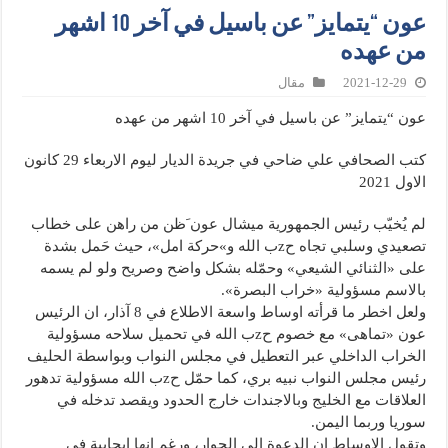
عون “يتمايز” عن باسيل في آخر 10 اشهر
من عهده
2021-12-29
مقال
عون “يتمايز” عن باسيل في آخر 10 اشهر من عهده
كتب الصحافي علي ضاحي في جريدة الديار ليوم الاربعاء 29 كانون
الاول 2021
لم يُخيّب رئيس الجمهورية ميشال عون َظن من راهن على خطاب
تصعيدي وسلبي تجاه حzب الله و»حركة امل»، حيث حَمل بشدة
على «الثنائي الشيعي» وحمّله بشكل واضح وصريح ولو لم يسمه
بالاسم مسؤولية «خراب البصرة».
ولعل اخطر ما قرأته اوساط واسعة الاطلاع في 8 آذار، ان الرئيس
عون «تماهى» مع خصوم حzب الله في تحميل سلاحه مسؤولية
الخراب الداخلي عبر التعطيل في مجلس النواب وبواسطة الحليف
رئيس مجلس النواب نبيه بري، كما حمّل حzب الله مسؤولية تدهور
العلاقات مع الخليج وبالاجندات خارج الحدود ويقصد تدخله في
سوريا وربما اليمن.
وتقول الاوساط ان الدعوة الى الحوار، ورغم انها ايجابية في