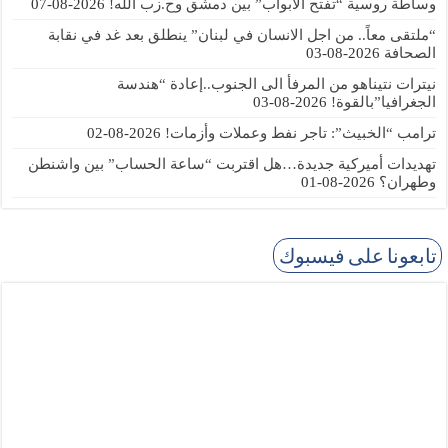
وساطة روسية “تفتح الابواب” بين دمشق وح.زب الله!
2026-08-07
“ملتقى معاً.. من اجل الانسان في لبنان” ينطلق بعد غد في نقابة
الصحافة
2026-08-03
نيترات نتيناهو من المرفأ الى الجنوب..إعادة “هندسة
الجغرافيا”بالقوة!
2026-08-03
ترامب “الخبيث”: تاجر نفط وعملات وأزمات!
2026-08-02
تهديدات أميركية جديدة…هل اقتربت “ساعة الحساب” بين واشنطن
وطهران؟
2026-08-01
تابعونا على فيسبوك