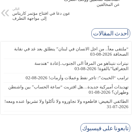
عن المخالفين
التالي
عون دعا في افتتاح مؤتمر كاريتاس
إلى مواجهة التطرف
أحدث المقالات
“ملتقى معاً.. من اجل الانسان في لبنان” ينطلق بعد غد في نقابة
الصحافة
2026-08-03
نيترات نتيناهو من المرفأ الى الجنوب..إعادة “هندسة
الجغرافيا”بالقوة!
2026-08-03
ترامب “الخبيث”: تاجر نفط وعملات وأزمات!
2026-08-02
تهديدات أميركية جديدة…هل اقتربت “ساعة الحساب” بين واشنطن
وطهران؟
2026-08-01
الطائفي البغيض: قاطعوه ولا تجاوروه ولا تأكلوا ولا تشربوا عنده ومعه!
2026-07-31
تابعونا على فيسبوك