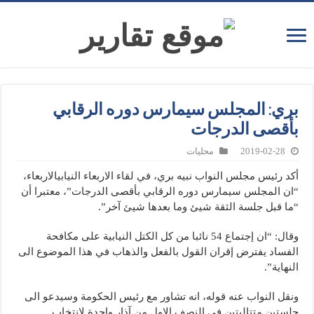
بري: المجلس سيمارس دوره الرقابي
بأقصى الدرجات
2019-02-28
محليات
أكد رئيس مجلس النواب نبيه بري، في لقاء الاربعاء النيابيالاربعاء،
“ان المجلس سيمارس دوره الرقابي بأقصى الدرجات”، معتبرا أن
“ما قبل جلسة الثقة شيئ وما بعدها شيئ آخر”.
وقال: “ان إجتماع 54 نائبا من كل الكتل النيابية على مكافحة
الفساد يفترض إقران القول بالفعل والذهاب في هذا الموضوع الى
النهاية”.
ونقل النواب عنه قوله، انه تشاور مع رئيس الحكومة وسيدعو الى
جلستين متتاليتين في النصف الاول من آذار واحدة لإنتخاب