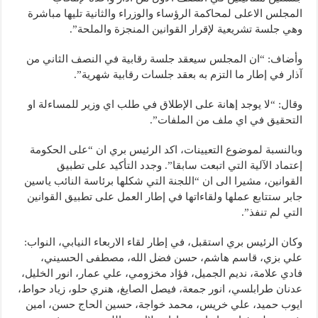
المجلس الاعلى لمحاكمة الرؤساء والوزراء والثانية تليها مباشرة
وهي جلسة تشريعية لإقرار القوانين المنجزة والملحة”.
وأضاف: “ان المجلس سيعقد جلسة رقابية في النصف الثاني من
آذار في إطار ما التزم به بعقد جلسات رقابية شهرية”.
وقال: “لا يوجد إهانة على الإطلاق في طلب اي وزير للمساءلة او
التحقيق في اي ملف من الملفات”.
وبالنسبة لموضوع التعيينات، اكد الرئيس بري ان “على الحكومة
إعتماد الآلية التي اتبعت سابقا”. وجدد التأكيد على تطبيق
القوانين، مشيرا الى ان “اللجنة التي شكلها برئاسة النائب ياسين
جابر ستتابع عملها ولقاءاتها في إطار العمل على تطبيق القوانين
التي لم تنفذ”.
وكان الرئيس بري استقبل، في إطار لقاء الاربعاء النيابي، النواب:
علي بزي، قاسم هاشم، حسن فضل الله، مصطفى الحسيني،
فادي علامة، نديم الجميل، فؤاد مخزومي، علي عمار، انور الخليل،
عدنان طرابلسي، انور جمعة، فيصل الصايغ، هنري حلو، زياد حواط،
ايوب حميد، علي خريس، محمد خواجة، حسين الحاج حسن، امين