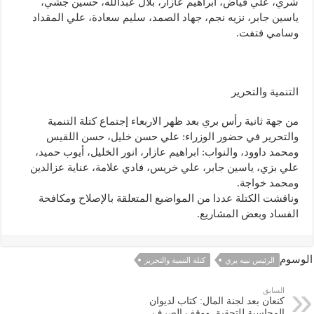
شري، علي فياض، ابراهيم عازار، بلال عبدالله، حسين جشي،
ياسين جابر، نزيه نجم، جهاد الصمد، سليم سعادة، علي المقداد
وسامي فتفت.
التنمية والتحرير
من جهة ثانية رأس بري بعد ظهر الاربعاء إجتماع كتلة التنمية
والتحرير في حضور الوزراء: علي حسن خليل، حسن اللقيس
ومحمد داوود، والنواب: ابراهيم عازار، انور الخليل، أيوب حميد،
علي بزي، ياسين جابر، علي خريس، فادي علامة، عناية عزالدين
ومحمد خواجة.
وناقشت الكتلة عددا من المواضيع المتعلقة بالإصلاح ومكافحة
الفساد وبعض المشاريع.
الوسوم
الرئيس نبيه بري
كتلة التنمية والتحرير
السابق
كنعان بعد لجنة المال: كتاب لديوان
المحاسبة للتحقيق ووقف الصرف