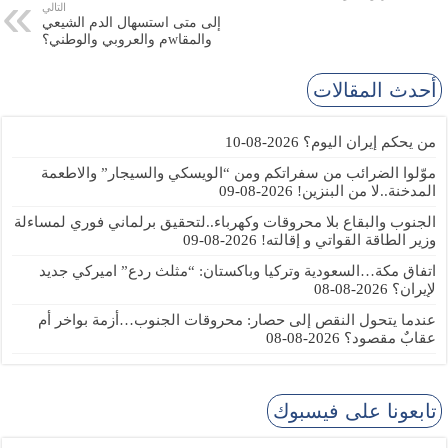
التالي
إلى متى استسهال الدم الشيعي
والمقاwم والعروبي والوطني؟
أحدث المقالات
من يحكم إيران اليوم؟
2026-08-10
موّلوا الضرائب من سفراتكم ومن “الويسكي والسيجار” والاطعمة
المدخنة..لا من البنزين!
2026-08-09
الجنوب والبقاع بلا محروقات وكهرباء..لتحقيق برلماني فوري لمساءلة
وزير الطاقة القواتي و إقالته!
2026-08-09
اتفاق مكة…السعودية وتركيا وباكستان: “مثلث ردع” اميركي جديد
لإيران؟
2026-08-08
عندما يتحول النقص إلى حصار: محروقات الجنوب…أزمة بواخر أم
عقابٌ مقصود؟
2026-08-08
تابعونا على فيسبوك