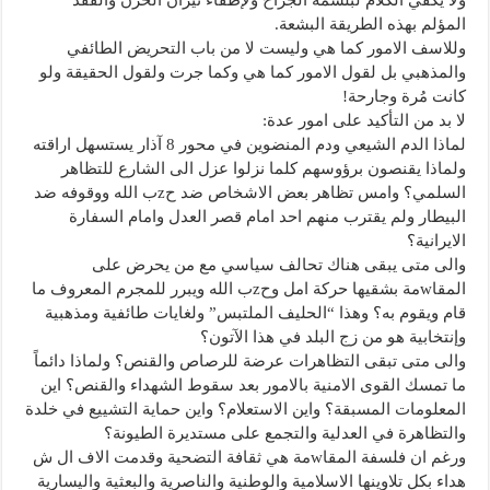
المؤلم بهذه الطريقة البشعة.
وللاسف الامور كما هي وليست لا من باب التحريض الطائفي
والمذهبي بل لقول الامور كما هي وكما جرت ولقول الحقيقة ولو
كانت مُرة وجارحة!
لا بد من التأكيد على امور عدة:
لماذا الدم الشيعي ودم المنضوين في محور 8 آذار يستسهل اراقته
ولماذا يقنصون برؤوسهم كلما نزلوا عزل الى الشارع للتظاهر
السلمي؟ وامس تظاهر بعض الاشخاص ضد حzب الله ووقوفه ضد
البيطار ولم يقترب منهم احد امام قصر العدل وامام السفارة
الايرانية؟
والى متى يبقى هناك تحالف سياسي مع من يحرض على
المقاwمة بشقيها حركة امل وحzب الله ويبرر للمجرم المعروف ما
قام ويقوم به؟ وهذا “الحليف الملتبس” ولغايات طائفية ومذهبية
وإنتخابية هو من زج البلد في هذا الآتون؟
والى متى تبقى التظاهرات عرضة للرصاص والقنص؟ ولماذا دائماً
ما تمسك القوى الامنية بالامور بعد سقوط الشهداء والقنص؟ اين
المعلومات المسبقة؟ واين الاستعلام؟ واين حماية التشييع في خلدة
والتظاهرة في العدلية والتجمع على مستديرة الطيونة؟
ورغم ان فلسفة المقاwمة هي ثقافة التضحية وقدمت الاف ال ش
هداء بكل تلاوينها الاسلامية والوطنية والناصرية والبعثية واليسارية