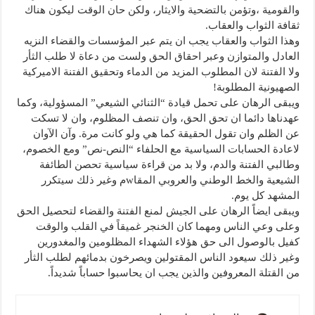
والقومية ،وتؤمن بالتضحية والايثار، ولكن حان الوقت ليكون هناك
ثقافة الثواب والعقاب.
وهذا الثواب والعقاب يجب ان يتم عبر المؤسسات والقضاء النزيه
العادل والمتوازن وعبر احقاق الحق ولست من دعاة لا طلب الثأر
ولا الفتنة لان المطلوب المزيد من الدماء وتحقيق الفتنة الاميركية
الصهيونية المطلوبة!
ويبقى الرهان على تحمل قيادة “الثنائي الشيعي” المسؤولية، وكما
عهدناها دائما ان تحق الحق، وان تنصف المظلوم، وان لا تسكت
عن الظلم وان تقول الحقيقة كما هي ولو كانت مرة. وآن الآوان
لاعادة الحسابات السياسية مع الحلفاء “النص-نص” ومع الخصوم،
وطالبي الفتنة والدم، ولا بد من قراءة سياسية تحصن الطائفة
الشيعية والخط الوطني والعروبي المقاwم وغير ذلك سيتكرر
المشهد كل يوم.
ويبقى ايضاً الرهان على الجيش لمنع الفتنة والقضاء لتحصيل الحق
وعلى وعي الناس ومهما كان الخنجر غميقاً في القلب والوقت
كفيل بالوصول الى حق هؤلاء الشهداء المظلومين والمغدورين
وغير ذلك سيعود الناس المقتولين ويصرخون بدمائهم لطلب الثأر
من القتلة المعروفين والذين يجب ان يحاسبوا حساباً شديداً.