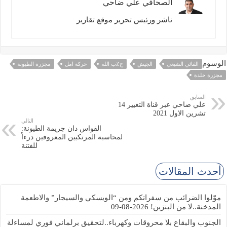
الصحافي علي ضاحي
ناشر ورئيس تحرير موقع تقارير
الوسوم
الثنائي الشيعي
الجيش
حZب الله
حركة امل
مجزرة الطيونة
مجزرة خلدة
السابق
علي ضاحي عبر قناة التغيير 14
تشرين الاول 2021
التالي
القواس دان جريمة الطيونة:
لمحاسبة المرتكبين المعروفين درءاً
للفتنة
أحدث المقالات
موّلوا الضرائب من سفراتكم ومن “الويسكي والسيجار” والاطعمة
المدخنة..لا من البنزين!
2026-08-09
الجنوب والبقاع بلا محروقات وكهرباء..لتحقيق برلماني فوري لمساءلة