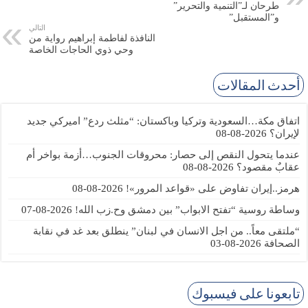
طرحان لـ”التنمية والتحرير”
و”المستقبل”
التالي
النافذة لفاطمة إبراهيم رواية من
وحي ذوي الحاجات الخاصة
أحدث المقالات
اتفاق مكة…السعودية وتركيا وباكستان: “مثلث ردع” اميركي جديد
لإيران؟
2026-08-08
عندما يتحول النقص إلى حصار: محروقات الجنوب…أزمة بواخر أم
عقابٌ مقصود؟
2026-08-08
هرمز..إيران تفاوض على «قواعد المرور»!
2026-08-08
وساطة روسية “تفتح الابواب” بين دمشق وح.زب الله!
2026-08-07
“ملتقى معاً.. من اجل الانسان في لبنان” ينطلق بعد غد في نقابة
الصحافة
2026-08-03
تابعونا على فيسبوك