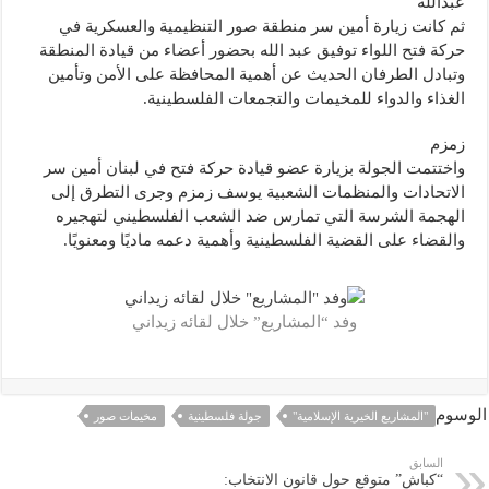
عبدالله
ثم كانت زيارة أمين سر منطقة صور التنظيمية والعسكرية في
حركة فتح اللواء توفيق عبد الله بحضور أعضاء من قيادة المنطقة
وتبادل الطرفان الحديث عن أهمية المحافظة على الأمن وتأمين
الغذاء والدواء للمخيمات والتجمعات الفلسطينية.
زمزم
واختتمت الجولة بزيارة عضو قيادة حركة فتح في لبنان أمين سر
الاتحادات والمنظمات الشعبية يوسف زمزم وجرى التطرق إلى
الهجمة الشرسة التي تمارس ضد الشعب الفلسطيني لتهجيره
والقضاء على القضية الفلسطينية وأهمية دعمه ماديًا ومعنويًا.
وفد “المشاريع” خلال لقائه زيداني
الوسوم
"المشاريع الخيرية الإسلامية"
جولة فلسطينية
مخيمات صور
السابق
“كباش” متوقع حول قانون الانتخاب: