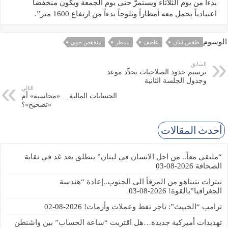
بدءاً من يوم الثلاثاء ويستمرّ حتى يوم الجمعة ويكون منخفضاً
اعتيادياً يحمل معه أمطاراً وثلوجاً بدءاً من ارتفاع 1600 متر”.
الوسوم
طقس لبنان
عاصف
ممطر
منخفض جوي
السابق
ترسيم حدود الصلاحيات يحدِّد موعد
وجدول الجلسة الثانية
التالي
الحسابات المالية… «محاسبة» أم
«تصحيح»؟
أحدث المقالات
“ملتقى معاً.. من اجل الانسان في لبنان” ينطلق بعد غد في نقابة
الصحافة
2026-08-03
نيترات نتيناهو من المرفأ الى الجنوب..إعادة “هندسة
الجغرافيا”بالقوة!
2026-08-03
ترامب “الخبيث”: تاجر نفط وعملات وأزمات!
2026-08-02
تهديدات أميركية جديدة…هل اقتربت “ساعة الحساب” بين واشنطن