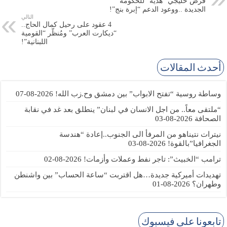
قرض خليجي “هدية” للحكومة
الجديدة ..ووعود الدعم “إبرة بنج”!
التالي
4 عقود على رحيل كمال الحاج..
“ديكارت العرب” ومُنظّر “القومية
اللبنانية”!
أحدث المقالات
وساطة روسية “تفتح الابواب” بين دمشق وح.زب الله!
2026-08-07
“ملتقى معاً.. من اجل الانسان في لبنان” ينطلق بعد غد في نقابة
الصحافة
2026-08-03
نيترات نتيناهو من المرفأ الى الجنوب..إعادة “هندسة
الجغرافيا”بالقوة!
2026-08-03
ترامب “الخبيث”: تاجر نفط وعملات وأزمات!
2026-08-02
تهديدات أميركية جديدة…هل اقتربت “ساعة الحساب” بين واشنطن
وطهران؟
2026-08-01
تابعونا على فيسبوك