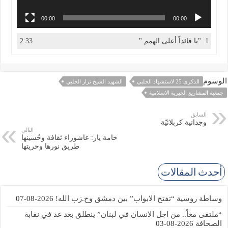
00:00
00:00
1. "يا قائداً أعلى الهمم "
2:33
الوسوم
الذكرى 25 لاستشهاد الحلبي
الشهيد الشيخ نزار الحلبي
جمعية المشاريع الخيرية الاسلامية
السابق
وجدانية كربلائيّة
التالي
خامة يار: عاشوراء ثقافة وحُسينها
طريق نورها وحريتها
أحدث المقالات
وساطة روسية “تفتح الابواب” بين دمشق وح.زب الله!
2026-08-07
“ملتقى معاً.. من اجل الانسان في لبنان” ينطلق بعد غد في نقابة
الصحافة
2026-08-03