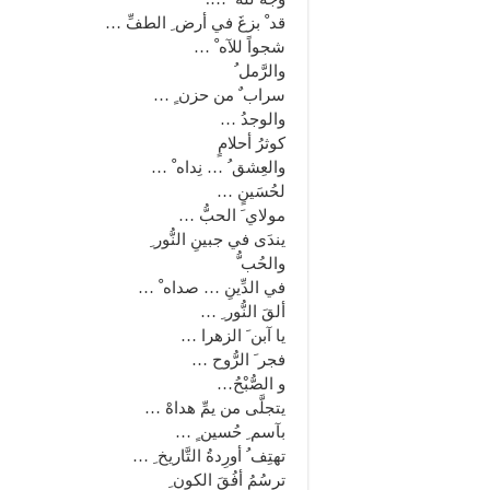
قد ْ بزغَ في أرض ِ الطفِّ …
شجواً للآه ْ …
والرَّمل ُ
سراب ٌ من حزن ٍ …
والوجدُ …
كوثرُ أحلامٍ
والعِشق ُ … نِداه ْ …
لحُسَينٍ …
مولاي َ الحبُّ …
يندَى في جبينِ النُّور ِ
والحُب ُّ
في الدِّينِ … صداه ْ …
ألقَ النُّور ِ …
يا آبن َ الزهرا …
فجر َ الرُّوح …
و الصُّبْحُ…
يتجلَّى من يمِّ هداهْ …
بآسم ِ حُسين ٍ …
تهتِف ُ أورِدةُ التَّاريخ ِ …
ترسُمُ أفُقَ الكون ِ