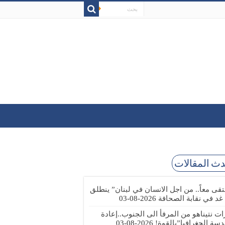
ث المقالات
تقى معاً.. من اجل الانسان في لبنان” ينطلق
 غد في نقابة الصحافة
2026-08-03
رات نتيناهو من المرفأ الى الجنوب..إعادة
دسة الجغرافيا”بالقوة!
2026-08-03