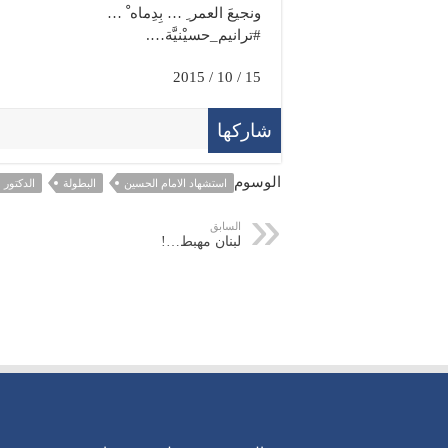
ونجيعَ العمر ِ … بِدِماه ْ …
#ترانيم_حسيْنيَّة….
15 / 10 / 2015
شاركها
الوسوم
استشهاد الامام الحسين
البطولة
الدكتور
السابق
لبنان مهبط…!