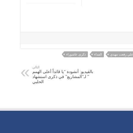
 علي رفعت مهدي
الفداء
ذكرى عاشوراء
التالي
بالفيديو: أنشودة “يا قائداً أعلى الهمم
” لـ”المشاريع” في ذكرى استشهاد
الحلبي