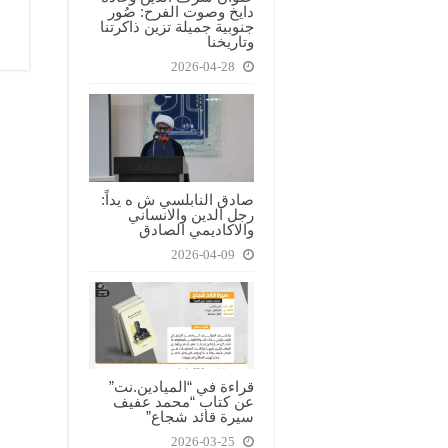
دايخ وصوت الفرح: صُور
جنوبية جميلة تزين ذاكرتنا
وتاريخنا
2026-04-28
صادق النابلسي ش ه يداً:
رجل الدين والانساني
والاكاديمي الصادق
2026-04-09
قراءة في “الميادين.نت”
عن كتاب “محمد عفيف
سيرة قائد شجاع”
2026-03-25