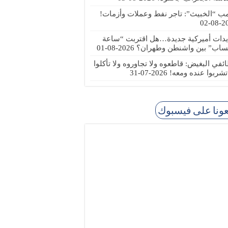
مب “الخبيث”: تاجر نفط وعملات وأزمات!
2026
يدات أميركية جديدة…هل اقتربت “ساعة
ساب” بين واشنطن وطهران؟
2026-08-01
ئفي البغيض: قاطعوه ولا تجاوروه ولا تأكلوا
 تشربوا عنده ومعه!
2026-07-31
عونا على فيسبوك