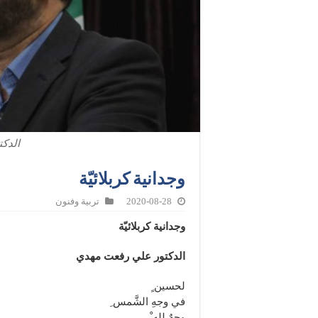
الدك
وجدانية كربلائيّة
2020-08-28
تربية وفنون
وجدانية كربلائيّة
الدكتور علي رفعت مهدي
لحسين ٍ
في وجهِ الشَّمس ِ
وجهٌ لله ْ ….