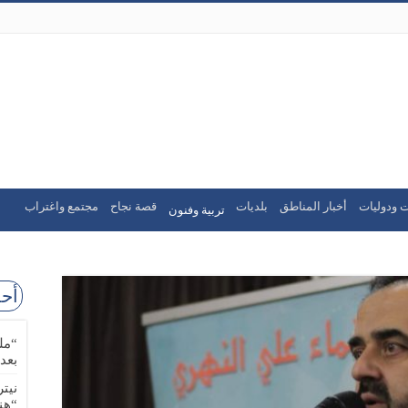
ت ودوليات
أخبار المناطق
بلديات
قصة نجاح
مجتمع واغتراب
تربية وفنون
أحد
“مل
بعد
نيت
“هن