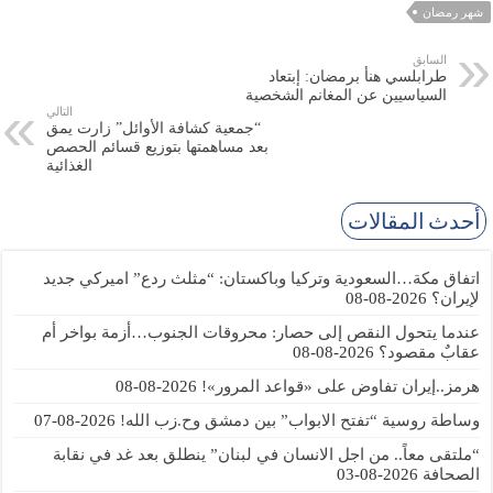
شهر رمضان
السابق
طرابلسي هنأ برمضان: إبتعاد
السياسيين عن المغانم الشخصية
التالي
“جمعية كشافة الأوائل” زارت يمق
بعد مساهمتها بتوزيع قسائم الحصص
الغذائية
أحدث المقالات
اتفاق مكة…السعودية وتركيا وباكستان: “مثلث ردع” اميركي جديد
لإيران؟
2026-08-08
عندما يتحول النقص إلى حصار: محروقات الجنوب…أزمة بواخر أم
عقابٌ مقصود؟
2026-08-08
هرمز..إيران تفاوض على «قواعد المرور»!
2026-08-08
وساطة روسية “تفتح الابواب” بين دمشق وح.زب الله!
2026-08-07
“ملتقى معاً.. من اجل الانسان في لبنان” ينطلق بعد غد في نقابة
الصحافة
2026-08-03