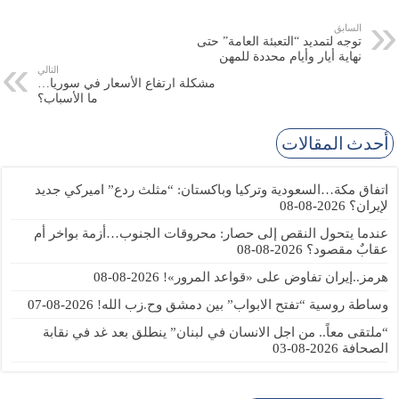
السابق
توجه لتمديد “التعبئة العامة” حتى
نهاية أيار وأيام محددة للمهن
التالي
مشكلة ارتفاع الأسعار في سوريا…
ما الأسباب؟
أحدث المقالات
اتفاق مكة…السعودية وتركيا وباكستان: “مثلث ردع” اميركي جديد
لإيران؟
2026-08-08
عندما يتحول النقص إلى حصار: محروقات الجنوب…أزمة بواخر أم
عقابٌ مقصود؟
2026-08-08
هرمز..إيران تفاوض على «قواعد المرور»!
2026-08-08
وساطة روسية “تفتح الابواب” بين دمشق وح.زب الله!
2026-08-07
“ملتقى معاً.. من اجل الانسان في لبنان” ينطلق بعد غد في نقابة
الصحافة
2026-08-03