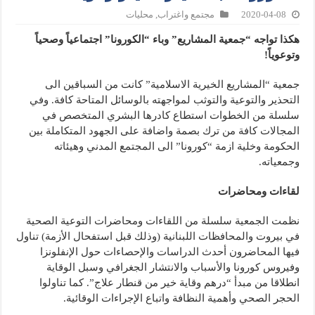
2020-04-08
مجتمع واغتراب
,
محليات
هكذا تواجه “جمعية المشاريع” وباء “الكورونا” اجتماعياً وصحياً
وتوعوياً!
جمعية “المشاريع الخيرية الاسلامية” كانت من السباقين الى
التحذير والتوعية والتوثب لمواجهته بالوسائل المتاحة كافة. وفي
سلسلة من الخطوات استطاع كادرها البشري المتخصص في
المجالات كافة من ترك بصمة واضافة على الجهود المتكاملة بين
الحكومة وخلية ازمة “كورونا” الى المجتمع المدني وهيئاته
وجمعياته.
لقاءات ومحاضرات
نظمت الجمعية سلسلة من اللقاءات ومحاضرات التوعية الصحية
في بيروت والمحافظات اللبنانية (وذلك قبل استفحال الأزمة) تناول
فيها المحاضرون أحدث الدراسات والإحصاءات حول الإنفلونزا
وفيروس كورونا والأسباب والانتشار الجغرافي وسبل الوقاية
انطلاقا من مبدأ “درهم وقاية خير من قنطار علاج”. كما تناولوا
الحجر الصحي وأهمية النظافة واتباع الإجراءات الوقائية.