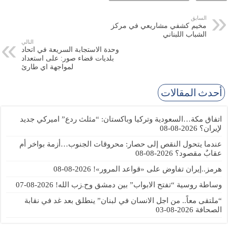
السابق
مخيم كشفي مشاريعي في مركز
الشباب اللبناني
التالي
وحدة الاستجابة السريعة في اتحاد
بلديات قضاء صور: على استعداد
لمواجهة اي طارئ
أحدث المقالات
اتفاق مكة…السعودية وتركيا وباكستان: “مثلث ردع” اميركي جديد
لإيران؟
2026-08-08
عندما يتحول النقص إلى حصار: محروقات الجنوب…أزمة بواخر أم
عقابٌ مقصود؟
2026-08-08
هرمز..إيران تفاوض على «قواعد المرور»!
2026-08-08
وساطة روسية “تفتح الابواب” بين دمشق وح.زب الله!
2026-08-07
“ملتقى معاً.. من اجل الانسان في لبنان” ينطلق بعد غد في نقابة
الصحافة
2026-08-03