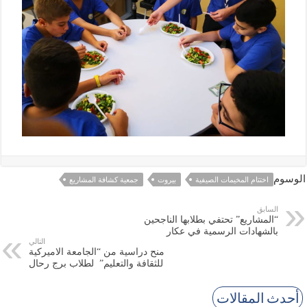
الوسوم
اختتام المخيمات الصيفية
بيروت
جمعية كشافة المشاريع
السابق
“المشاريع” تحتفي بطلابها الناجحين
بالشهادات الرسمية في عكار
التالي
منح دراسية من “الجامعة الاميركية
للثقافة والتعليم” لطلاب برج رحال
أحدث المقالات