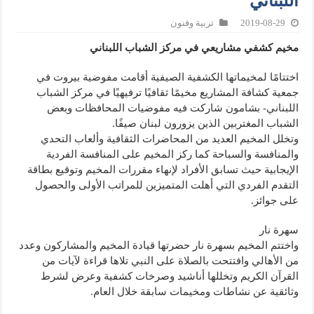
اللبناني
2019-08-29
تربية وفنون
مخيم كشفي مشاريعي في مركز الشباب اللبناني
اختتامًا لمخيماتها الكشفية الصيفية أقامت مفوضية بيروت في
جمعية كشافة المشاريع مخيمًا ثقافيًا ترفيهيًا في مركز الشباب
اللبناني- بشامون شاركت فيه مفوضيات المحافظات وبعض
الشباب المغتربين الذين يزورون لبنان صيفًا.
وتخلل المخيم العديد من المحاضرات الثقافية وألعاب التحدي
والمنافسة والسباحة كما ركز المخيم على المنافسة الفردية
الإيجابية حيث تسابق الأفراد لإنهاء مقررات المخيم وتوقيع بطاقة
التقدم الفردي التي أهلت المتميزين للمراتب الأولى والحصول
على جوائز.
سهرة نار
واختتم المخيم بسهرة نار حضرتها قيادة المخيم والمشاركون وعدد
من الأهالي وافتتحت بالصلاة على النبي تلاها قراءة لآيات من
القرآن الكريم وتخللها أناشيد وصرخات كشفية وعرض لشرط
وثائقية عن نشاطات ومخيمات سابقة خلال العام.