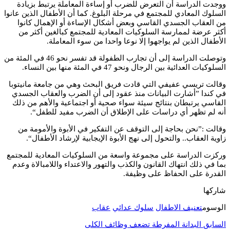
ووجدت الدراسة أن التعرض للضرب أو إساءة المعاملة يرتبط بزيادة
السلوك المعادي للمجتمع في مرحلة البلوغ. كما أن الأطفال الذين عانوا
من العقاب الجسدي القاسي وبعض أشكال الإساءة أو الإهمال كانوا
أكثر عرضة لممارسة السلوكيات المعادية للمجتمع كبالغين أكثر من
الأطفال الذين لم يواجهوا إلا نوعا واحدا من سوء المعاملة.
وتوصلت الدراسة إلى أن تجارب الطفولة قد تفسر نحو 46 في المئة من
السلوكيات العدائية بين الرجال ونحو 47 في المئة منها بين النساء.
وقالت تريسي عفيفي التي قادت فريق البحث وهي من جامعة مانيتوبا
في كندا ”أشارت البيانات منذ عقود إلى أن الضرب والعقاب الجسدي
القاسي يرتبطان بنتائج سيئة سواء صحية أو اجتماعية والأهم من ذلك
أنه لم تظهر أي دراسات على الإطلاق أن الضرب مفيد للطفل“.
وقالت :”نحن بحاجة إلى التوقف عن التفكير في الأبوة والأمومة من
زاوية العقاب.. والتحول إلى نهج الأبوة الإيجابية لإرشاد الأطفال“.
وركزت الدراسة على مجموعة واسعة من السلوكيات المعادية للمجتمع
بما في ذلك انتهاك القانون والكذب والتهور والاعتداء واللامبالاة وعدم
القدرة على الحفاظ على وظيفة.
شاركها
الوسوم
تعنيف الاطفال
سلوك عدائي
عقاب
السابق
البدانة المفرطة تضعف وظائف الكلى