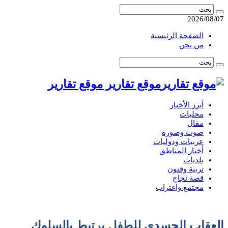
2026/08/07
الصفحة الرئيسية
من نحن
موقع تقارير موقع تقارير
أبرز الأخبار
محليات
مقال
صوت وصورة
عربيات ودوليات
أخبار المناطق
بلديات
تربية وفنون
قصة نجاح
مجتمع واغتراب
العقاب الجسدي للطفل يرتبط بالسلوك