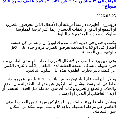
قراءة في “الميادين.نت” عن كتاب “محمد عفيف سيرة قائد
شجاع”
2026-03-25
(رويترز) – أظهرت دراسة أمريكية أن الأطفال الذين يتعرضون للضرب
أو الصفع أو الدفع أو العقاب الجسدي ربما أكثر عرضة لممارسة
سلوكيات معادية للمجتمع عند البلوغ.
وكتب باحثون في دورية (جاما نتوورك أوبن) أن أربعة من كل خمسة
أطفال في الولايات المتحدة تعرضوا للضرب مرة واحدة على الأقل
ببلوغهم سن الحضانة.
وفي حين يرتبط الضرب والأشكال الأخرى للعقاب الجسدي القاسي منذ
فترة طويلة بمشاكل الصحة العقلية لدى الأطفال إلا أنه لا يُعرف الكثير
عن كيفية تأثير تجارب الطفولة هذه على سلوك البالغين.
وخلال الدراسة قام الباحثون بفحص بيانات 36309 بالغين عمرهم 47
عاما في المتوسط. وسُئل المشاركون عن عقوبات الطفولة مثل الدفع
والجذب والصفع والضرب وكذلك أي سوء معاملة مثل العنف الجنسي أو
الإيذاء العاطفي أو البدني أو الإهمال.
وبشكل عام عانى 18 بالمئة من المشاركين من نوع من العقاب البدني
القاسي في مرحلة الطفولة وواجه 48 بالمئة منهم شكلا من أشكال
سوء المعاملة.