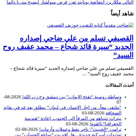
التالي
مكلارين: انتفاضة يونايتد تعزز فرص سولشار ليصبح مدربا دائما
شاهد أيضاً
القصيفي تسلم من علي ضاحي إصداره
الجديد “سيرة قائد شجاع – محمد عفيف روح
السيد”
القصيفي تسلم من علي ضاحي إصداره الجديد “سيرة قائد شجاع –
محمد عفيف روح السيد” …
أحدث المقالات
وساطة روسية “تفتح الابواب” بين دمشق وح.زب الله!
2026-08-
07
“ملتقى معاً.. من اجل الانسان في لبنان” ينطلق بعد غد في نقابة
الصحافة
2026-08-03
نيترات نتيناهو من المرفأ الى الجنوب..إعادة “هندسة
الجغرافيا”بالقوة!
2026-08-03
ترامب “الخبيث”: تاجر نفط وعملات وأزمات!
2026-08-02
تهديدات أميركية جديدة…هل اقتربت “ساعة الحساب” بين