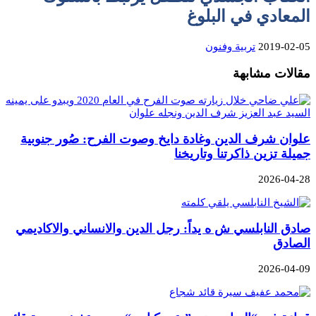
المعادي في البلوغ
2019-02-05
تربية وفنون
مقالات مشابهة
علوان شرف الدين وغادة دايخ وصوت الفرح: صُور جنوبية
جميلة تزين ذاكرتنا وتاريخنا
2026-04-28
صادق النابلسي ش ه يداً: رجل الدين والانساني والاكاديمي
الصادق
2026-04-09