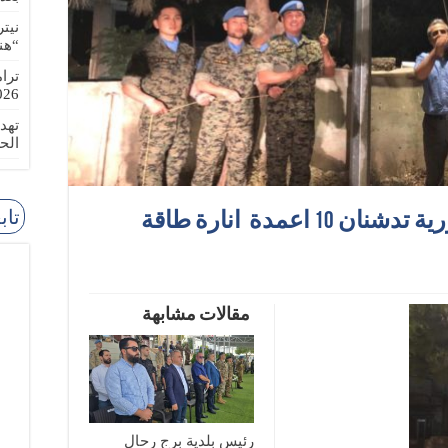
نيت
“هن
ترا
-08-02
تهد
الح
تاب
بلدية برج رحال والكتيبة الكورية تدشنان 10 اعمدة انارة طاقة
مقالات مشابهة
رئيس بلدية برج رحال