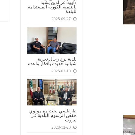
داوود عزالدين يشيد
بالتنمية الكورية المستدامة
للبلدة
2025-09-27
بلدية برج رحال تجربة
شبابية جديدة بأفكار واعدة
2025-07-10
طرابلسي بحث مع مولوي
خفض الرسوم البلدية في
بيروت
2023-12-20