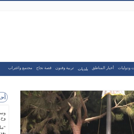
ت ودوليات
أخبار المناطق
تربية وفنون
قصة نجاح
مجتمع واغتراب
بلديات
أحد
وسا
وح.
“مل
بعد