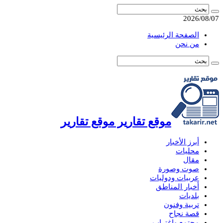
2026/08/07
الصفحة الرئيسية
من نحن
موقع تقارير موقع تقارير
أبرز الأخبار
محليات
مقال
صوت وصورة
عربيات ودوليات
أخبار المناطق
بلديات
تربية وفنون
قصة نجاح
مجتمع واغتراب