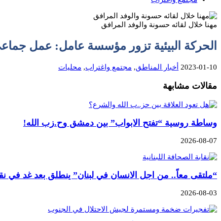
مهنا خلال لقائه حسونة والوفد المرافق
الحركة البيئية تزور مؤسسة عامل: عمل جماعي 
2023-01-10
أخبار المناطق
,
مجتمع واغتراب
,
محليات
مقالات مشابهة
وساطة روسية “تفتح الابواب” بين دمشق وح.زب الله!
2026-08-07
“ملتقى معاً.. من اجل الانسان في لبنان” ينطلق بعد غد في نق
2026-08-03