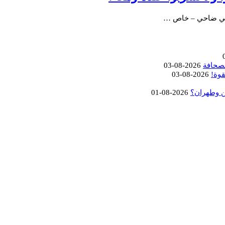
! علي ضاحي – خاص …
لصحافة
2026-08-03
قوة!
2026-08-03
ن وطهران؟
2026-08-01