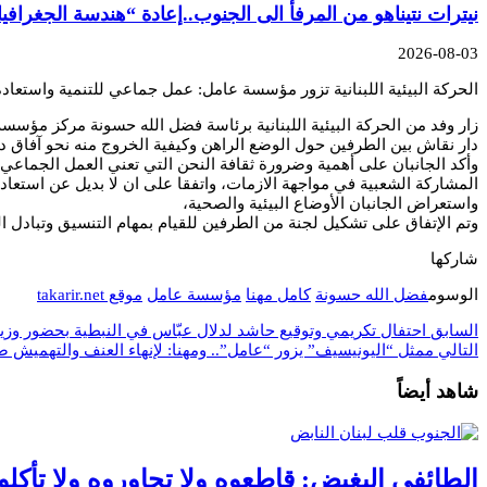
نيترات نتيناهو من المرفأ الى الجنوب..إعادة “هندسة الجغرافيا
2026-08-03
الحركة البيئية اللبنانية تزور مؤسسة عامل: عمل جماعي للتنمية واستعادة
زار وفد من الحركة البيئية اللبنانية برئاسة فضل الله حسونة مركز مؤ
دار نقاش بين الطرفين حول الوضع الراهن وكيفية الخروج منه نحو آفاق دو
وأكد الجانبان على أهمية وضرورة ثقافة النحن التي تعني العمل الجماعي 
المشاركة الشعبية في مواجهة الازمات، واتفقا على ان لا بديل عن استعا
واستعراض الجانبان الأوضاع البيئية والصحية،
وتم الإتفاق على تشكيل لجنة من الطرفين للقيام بمهام التنسيق وتبادل ا
شاركها
الوسوم
فضل الله حسونة
كامل مهنا
مؤسسة عامل
موقع takarir.net
السابق
احتفال تكريمي وتوقيع حاشد لدلال عبّاس في النبطية بحضور وزير
التالي
ممثل “اليونيسيف” يزور “عامل”.. ومهنا: لإنهاء العنف والتهميش ض
شاهد أيضاً
الطائفي البغيض: قاطعوه ولا تجاوروه ولا تأكلو