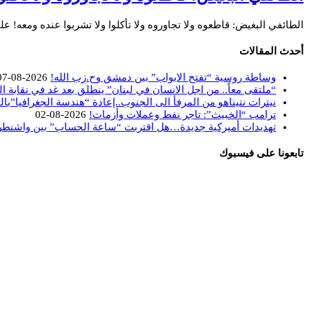
الطائفي البغيض: قاطعوه ولا تجاوروه ولا تأكلوا ولا تشربوا عنده ومعه
أحدث المقالات
وساطة روسية “تفتح الابواب” بين دمشق وح.زب الله!
2026-08-07
“ملتقى معاً.. من اجل الانسان في لبنان” ينطلق بعد غد في نقابة ا
نيترات نتيناهو من المرفأ الى الجنوب..إعادة “هندسة الجغرافيا”بال
ترامب “الخبيث”: تاجر نفط وعملات وأزمات!
2026-08-02
تهديدات أميركية جديدة…هل اقتربت “ساعة الحساب” بين واشنط
تابعونا على فيسبوك