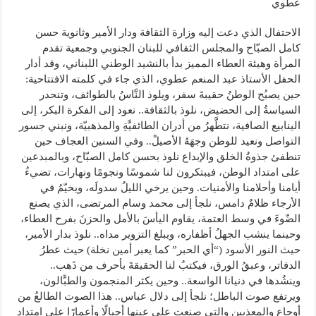
عطوي
الاحتفال الذي دعت إليه وزارة الثقافة ودار الأمير وثانوية حسن
كامل الصبّاح والمجلس الثقافي للبنان الجنوبي وجمعية تقدم
المرأة وهيئة العطاء المميز بدأ بالنشيد الوطني اللبناني، وقد أدار
الحفل الأستاذ عبد المنعم عطوي، الذي جاء في كلمته الافتتاحية:
حين يصبُح الوطنُ حقيبةَ سفر، ويلوذ النَّاسُ بالطوائف، وتنحدر
السياسةُ إلى الحضيض، نلوذ بالثقافة.. نعود إلى الفكرة البكر، إلى
الينابيع الصافية، نتطَّهرُ من أدران الطائفيَّةِ والمذهبيّة، ونبني جسور
التواصل ونعيد للوطن وجهَهُ الأصيلْ.. وفي السنين العجاف حين
تنطفئ جذوةُ الخلق والإبداع نلوذ بحسن كامل الصبّاح، وبالمبدعين
على امتداد الوطن، فيبتكرون لنا شموسًا ونجومًا ونهارات، تضيءُ
أيامنا وأحلامنا والأمنيات. وحين يرخي الليلُ سدولَه، ويخيّمُ في
الأرجاء ظلامٌ دامس، نلجأ إلى محمد وسام المرتضى، الذي يصنع
الضّوءَ في وسط العتمة، يقاوم اليأسَ بالأمل والحزنَ بفرح العطاء،
وحينما ينشب الجهلُ أظفاره، ويبلغ التزوير مداه.. نلوذ بدار الأمير،
حيث النور الأسود (“أي الحبر” كما يعبر أمين نخلة) حيث عطرُ
الدفاتر، وعبقُ الورق، فيكتبُ لنا الحقيقةَ بأحرف من ذَهب..
وينشُدها في دنيانا الواسعة.. وحين يكثر المنجمون والطبَّالون،
ويرتفع صوت الباطل؛ نلجأ إلى دلال عباس.. هذا الصوت الطالعُ من
أوجاع والمعذبين والتي صنعت على عينها أجيالًا وأعمارًا على امتداد