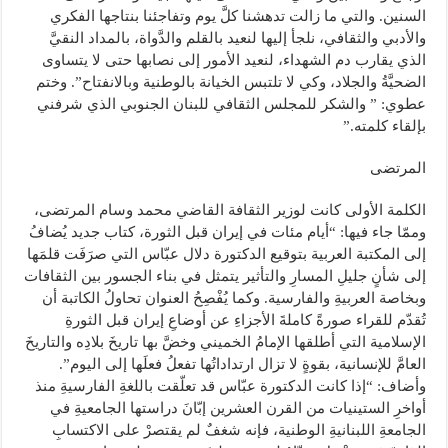
السنين. والتي ما زالت تدهشنا كلَّ يوم وتفاجئنا بنتاجها الفكري
والأدبي والثقافي، نلجأ إليها لنعيد بالقلم والدَّواة، بالمداد النقيَّ
الذي يقارب دم الشهداء، لنعيد الأمور إلى نصابها حتى لا يتساوى
الضحيَّةُ والجلاد، وكي لا تلتبس الخيانة بالوطنية وبالانفتاح”. وختم
عطوي: ” والشكر للمجلس الثقافي للبنان الجنوبي الذي شرفني
بإلقاء كلمته.”
المرتضى
الكلمة الأولى كانت لوزير الثقافة القاضي محمد وسام المرتضى،
وممّا جاء فيها: “أيام مئات في إيران قبل الثورة، كتاب جديد يُضافُ
إلى المكتبة العربية بتوقيع الدكتورة دلال عبّاس التي صرَفَت قلمَها
إلى شأنٍ جليلِ المسارِ والتأثير يتمثل في بناء الجسور بين الثقافات
وبخاصة العربيةِ والفارسية. وكما يُفْصِحُ العنوان تحاولُ الكاتبة أن
تُقدّم للقراء صورةً كاملةَ الأجزاءِ عن أوضاعِ إيران قبل الثورةِ
الإسلامية التي أطلقها الإمامُ الخميني وخضَّ بها تاريخَ بلادِه والتاريخَ
العامَّ للإنسانية، بقوةٍ لا تزال ارتداداتُها تفعلُ فعلَها إلى اليوم”.
وأضاف: “إذا كانت الدكتورة عبّاس قد تعلّقت باللغةِ الفارسيةِ منذ
أواخرِ الستينيات من القرن العشرين إبّانَ دراستها الجامعيةِ في
الجامعةِ اللبنانيةِ الوطنية، فإنه شغفٌ لم يقتصرْ على الاكتسابِ