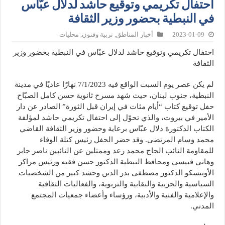
احتفال تكريمي وتوقيع حاشد لدلال عبّاس
في النبطية بحضور وزير الثقافة
2023-01-09
أخبار المناطق
,
تربية وفنون
,
محليات
احتفال تكريمي وتوقيع حاشد لدلال عبّاس في النبطية بحضور وزير
الثقافة
لم يكن عصر يوم السبت الواقع فيه 7/1/2023 نهارًا عاديًا في مدينة
النبطية، جنوب لبنان، حيث شهد مسرح ثانوية حسن كامل الصبّاح
حفل توقيع كتاب “أيام مئات في إيران قبل الثورة” الصادر عن دار
الأمير في بيروت، والذي تحوّل إلى احتفال تكريمي حاشد لمؤلفة
الكتاب الدكتورة دلال عبّاس برعاية وحضور وزير الثقافة القاضي
محمد وسام المرتضى. وقد حضر الحفل رئيس كتلة الوفاء
للمقاومة النائب الحاج محمد رعد وممثلين عن النائبين ناصر جابر
وهاني قبيسي ومحافظ النبطية الدكتور حسن فقيه ورئيس مراكز
الأونيسكو الدكتور مصطفى بدر الدين وحشد كبير من الشخصيات
السياسية والحزبية والنقابية والتربوية، والفعاليات الثقافية
والإعلامية والفنية والأدبية، ورؤساء وأعضاء جمعيات المجتمع
المدني.