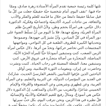
تلتها كلمة رئيسة جمعية تقدم المرأة الأستاذة زهرة صادق، وممّا
جاء فيها: “نقف اليوم، أمام شخصية حيّة حقيقيّة جعلت من كلّ ما
قيل سابقًا حقيقةً دامغةً من خلال ما قدّمته للعلم والفكر والأدب
والثقافة، من نتاجات كبيرة، أكاديميّة واجتماعيّة وفكريّة. الدكتورة
دلال عبّاس، هي امرأةٌ بحجم وطن، ولأنّ التأريخ العربيَّ ظلم
المرأةَ العربيّة، وضيّع جهدها، فلا بدّ اليوم من أنْ نسلّط الضوءَ على
دور المرأة في كلّ الميادين، وأنْ نشيرَ إلى جهودها، وصمودها
وتحدياتها الكبيرة للظروف الصّعبة في كل النواحي، ومواجهتها
المجتمعات التي تحاصر حركتها، وتحدّ من أثرها. دلال عبّاس امرأة
الزمن الصعب، كنتِ وستبقين أنموذجًا حيًّا للمرأة الحرّة الأبيّة،
المناضلة، المتحدّرة من أصالة متجذّرة في عروق الأرض، كنتِ
وستبقين معنا، الشعلة المضيئة في رحاب الحياة.. كتبت ونشرت
وحاضرت عن إيران، ومقومات الثورة الإسلامية، ومن أوائل
الباحثين الذين عرّفوا اللبنانيين بالشعر الفارسيّ الحديث. شاركتْ
في العديد من المؤتمرات الدوليّة، عن التربية والتعليم، وعن المرأة
العربية، وعن مُطهري وشريعتي وعن المتصوفة والعُرفاء والإمام
الخميني شاعرًا، والتقريب بين الأديان والمذاهب. إنّ الدكتورة دلال
عبّاس هي أنموذجٌ، ومثالٌ رفيع للقيم الثقافيّة والأدبيّة والإنسانيّة
قلّ نظيره في هذا الزمن، ونحن نترقب اليوم، بكل حبٍّ سيرتَها
الذاتيّة، التي عكفت على كتابتِها منذ مدّة، كي تكونَ مشعلًا يُضيء