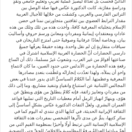
الذاتيّ فحسبْ بل تعدّاهُ ليصيرَ عمليةَ تعريبٍ وتعليمٍ جامعي ونقدٍ
ودراسةٍ مقارَنة، كانت الدكتورة عبّاس فيها صلة الوصلِ بين
التراثين الفارسي والعربي، وكشفَت من خلالِها للأجيال العربية
مقدار الترابط العضوي بين ثقافتين متجاورتين نمتا في حضن
الإسلام يتجلياته المعرفية كافةً، وأخذت هذه من تلك وتلك من هذه
عاداتٍ ومعتقداتٍ إيمانيةً ومفرداتٍ ومعانيَ ورسمَ حروفٍ وأساليبَ
بيان، وبخاصة أبعادًا عرفانيةً وصوفيةً حتى امتزج التاريخان في
سياقات متقاربةٍ إن لم نقل واحدة. وهذه حقيقةٌ يعرفُها جميعُ
دارسي الحضارات أنَّ الحضارة العربية الإسلامية اشتركَ في
صناعتِها أقوامٌ من غير العرب، وشعوبٌ غيرُ مسلمةْ، ذلك أن اتّساع
رقعةِ هذه الحضارة من الأندلس حتى حدود الصين، ما كان لانتماءٍ
واحدٍ أن يملأه، ولهذا تعدّدت إنجازاتُه وعَظُمَت بتعددِ مصادرها
المعرفية وعظمتِها. أما الكلامُ السياسيُّ الذي يدور عندنا في بعض
المجالس اللبنانية عن استتباعٍ وانقيادٍ وتنفيذ مشاريع، وما إلى ذلك
من مفرداتٍ وتعابيرَ زائفة، فإنه كلامٌ ينطلقُ من هوًى وينطقُ عن
هوًى، وينهارُ انهيارَ الرملِ أمام معطيات التاريخ التي تمليها قواعد
العمران البشري. ولعلّ التفاتَ الدكتورة عبّاس بشكلٍ أساسيٍّ إلى
الثقافة الإيرانية الحديثة، في كتابِها الذي ننتدي له اليوم كما في
سائرِ كتبِها، ينمُّ عن مدى تأثّرها الشخصي بمفردات هذه الثقافة
الإسلامية الإنسانية التي ترتبط أولًا وأخيرًا بمنظومة القيمِ التي من
أهمِّ مبادئها العدالةُ ورفعُ المظلوميةِ والإخلاصُ للحقِّ حتى التضحية.