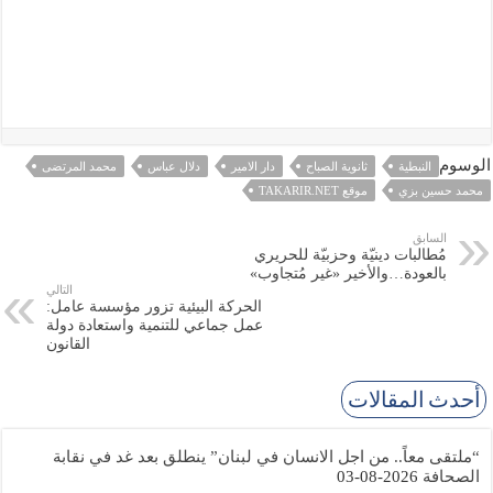
الوسوم
النبطية
ثانوية الصباح
دار الامير
دلال عباس
محمد المرتضى
محمد حسين بزي
موقع TAKARIR.NET
السابق
مُطالبات دينيّة وحزبيّة للحريري
بالعودة…والأخير «غير مُتجاوب»
التالي
الحركة البيئية تزور مؤسسة عامل:
عمل جماعي للتنمية واستعادة دولة
القانون
أحدث المقالات
“ملتقى معاً.. من اجل الانسان في لبنان” ينطلق بعد غد في نقابة
الصحافة
2026-08-03