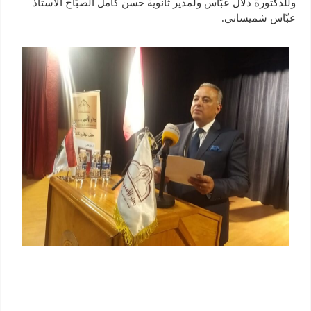
وللدكتورة دلال عبّاس ولمدير ثانوية حسن كامل الصبّاح الأستاذ
عبّاس شميساني.