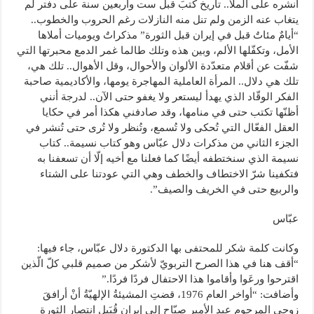
أنشره على الملأ.. تاريخ كتبَ قبل ست وأربعين سنة على دفتر لم
يتغاب عنه الزمن ولم تنل منه النازلات رغم الحروب والخطوب..
“أيامٌ مئاتٌ قبل في إيران قبل الثورة” مذكراتٌ ويوميات أملاها
الأمل، وتكفّلها الألم، وبين هذه وتلك طالما غمر الدمع محبرتها التي
شفّت عن أقلام متعدّدة الألوان والأحوال، وقل الأهوال.. تلك هي،
تلك هي دلال.. المرأة العاملية المهاجرة يومها، والأكاديمية صاحبة
الفكر الوقّاد الذي يهدأ ليستعر ولا يغفو حتى الآن.. لدرجة أنني
أظنّها تكتب حتى في منامها، وقد صادفني هكذا أمر في حكايا
العقل الفعّال التي تُحكى ولا تُسمع، وتُنظر ولا تُرى حتى تُنشر في
الجزء الثاني من مذكرات دلال عبّاس وهو كتاب نسيمة.. كتاب
نسيمة الذي سنختطفه أيضًا كما فعلنا مع أخيه إلّا أن تسعفنا به
فتكفينا شرّ الاختطاف والخطف وهي التي عودتنا على الشتاء
والربيع حتى في الخريف والصيف”.
عبّاس
وكانت كلمة شكر للمحتفى بها الدكتورة دلال عبّاس، جاء فيها:
“أقف هنا في هذا الصرح التربويّ لأشكر من صميم قلبي كلّ الّذين
اقترحوا ورعَوا وأقاموا هذا الاحتفال فردًا فردًا.”
وأضافت: “أواخر العام 1976، قضتِ المشيئةُ الإلهيّةُ أنْ أرافقَ
زوجي المرحوم عبد الأمير صبّاح إلى إيران قُبَيل انتصار الثورة