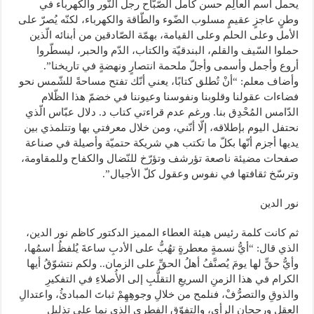
يحمل اسم العالِم حسن كامل الصّبّاح رجل النّور والكهرباء في
وطنٍ عاجزٍ عقيمٍ مسلوب الضّوء والطّاقة والكهرباء، لكنّه يُصرّ على
الأمل وعلى الحلم وعلى القيامة، بهمّة الصّادقين من أبنائه الّذين
حملوا السّيف والقلم، البندقيّة والكتاب، الدّم والحبر، ليسطّروا
أروع وأجمل وأسمى وأجلّ ملحمة انتصارٍ ونهضةٍ في تاريخنا”.
وأضاف معلم: “أنْ تُطلق كتابًا، يعني أنّك تفتح مساحةً للشّمس نحو
فضاءات عقولنا وقلوبنا ونفوسنا وعيوننا في خضمّ هذا الظّلام
الدّامس المُحْدِق بنا. ورغم عدم قراءتي كتاب د. دلال عبّاس الّذي
نحتفل اليوم بإطلاقه، إلّا أنّني، ومن خلال معرفتي بها وتتلمذي بين
يديها أجزم أنّها بكلّ ما تكتب هي شريكة حتميّة وأصيلة في صناعة
صفحات مضيئة ناصعة تؤرشف وتؤرّخ للنّضال والكفاح وللمقاومة،
وترسّخ ثقافتها في نفوس وعقول كلّ الأجيال”.
نور الدين
ثم كانت كلمة رئيس هيئة العطاء المميز الدكتور كاظم نور الدين،
الذي قال: “أيُّ نسمةٍ معطرةٍ تهُبُّ على الأدبِ ساعةَ يُلفظُ اسمُها،
وأيُّ حقٍّ لها يومَ يُصنَّفُ أهلُ الحقِّ على الزمان.. ولكم نتشوّقُ أيها
الكرام في هذا الزمنِ السريعِ التقلُّبِ إلى الأُصلاءِ في التفكيرِ
والذوقِ والتصرُّفْ، فنلمح من خلالِ وجوهِهِمْ ثباتَ المبادئُ، واعتدالِ
العقلِ ورجحانِ الرأي، والتفوّقِ الفطري الذي نما على تذليل