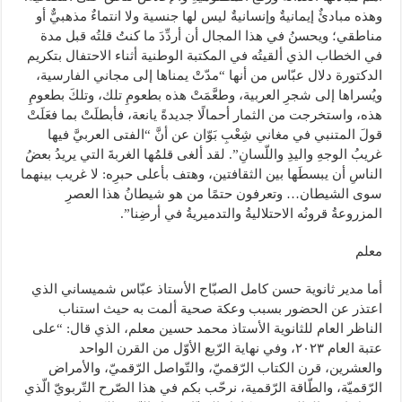
وهذه مبادئٌ إيمانيةٌ وإنسانيةٌ ليس لها جنسية ولا انتماءٌ مذهبيٌّ أو
مناطقي؛ ويحسنُ في هذا المجال أن أردِّدَ ما كنتُ قلتُه قبل مدة
في الخطاب الذي ألقيتُه في المكتبة الوطنية أثناء الاحتفال بتكريم
الدكتورة دلال عبّاس من أنها “مدّتْ يمناها إلى مجاني الفارسية،
ويُسراها إلى شجرِ العربية، وطعَّمَتْ هذه بطعومِ تلك، وتلكَ بطعومِ
هذه، واستخرجت من الثمار أحمالًا جديدةً يانعة، فأبطلَتْ بما فعَلَتْ
قولَ المتنبي في مغاني شِعْبِ بَوّان عن أنَّ “الفتى العربيَّ فيها
غريبُ الوجهِ واليدِ واللّسانِ”. لقد ألغى قلمُها الغربةَ التي يريدُ بعضُ
الناسِ أن يبسطَها بين الثقافتين، وهتف بأعلى حبرِه: لا غريب بينهما
سوى الشيطان… وتعرفون حتمًا من هو شيطانُ هذا العصرِ
المزروعةُ قرونُه الاحتلاليةُ والتدميريةُ في أرضِنا”.
معلم
أما مدير ثانوية حسن كامل الصبّاح الأستاذ عبّاس شميساني الذي
اعتذر عن الحضور بسبب وعكة صحية ألمت به حيث استناب
الناظر العام للثانوية الأستاذ محمد حسين معلم، الذي قال: “على
عتبة العام ٢٠٢٣، وفي نهاية الرّبع الأوّل من القرن الواحد
والعشرين، قرن الكتاب الرّقميّ، والتّواصل الرّقميّ، والأمراض
الرّقميّة، والطّاقة الرّقمية، نرحّب بكم في هذا الصّرح التّربويّ الّذي