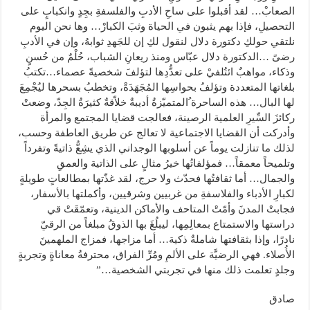
الصعابْ… لقد أقبلوا على ساحِ الأدبِ والفلسفةِ بجِدٍ وانكبابٍ على
التحصيلِ، فإذا بهم يثبون في الحياة وثبَ الكبارْ… وها نحن اليوم
نلتقي حولكِ دكتورة دلال لنقول لكِ إن للجَهدِ ثوابهُ، وإن في الأدبِ
رضىً …الدكتورة دلال عبّاس ومنذ ريعانِ الشباب، حُلْمٌ من حُسنٍ
وذكاء، مواهبٌ ائتُلفيْ على تعدُّدِها لتؤلفَ شخصيةً عصماء…تكتبُ
بلغاتها المتعددة وتؤلفُ بحواسِها المُجَهَدَةْ، وتخطبُ بسحرها ليُجْمِعَ
لها البال… هذه الساحرة ُالمتميّزةُ أديبةٌ خلاّقةٌ كثيرَةُ الجِدّ، وضعتْ
ركائزَ السِّيرِ العلمية الرصينة، فعالجت قضايا المجتمع والمرأة
وأدركت أن القضايا الاجتماعية لا تعالج عن طريق العاطفة وحسب،
لذلك ما تنازلت يوماً عن أسلوبها الوجداني الذي يشِعُّ ذاتيةً وتفرداً
وتلميحاً معمقاً… فمؤلفاتُها خيرُ مثالٍ على الذاتية والعمقِ
والجمال… أما ثقافتُها فحدّث ولا حرج، لقد غذّتها بمطالعاتٍ طويلةٍ
لكبارِ الأدباء والفلاسفةِ من غربيين وشرقيين، وأكملتها بالأسفار،
فجابتْ المدنَ وأمّتْ المتاحف والأماكن الدينية، وتعمّقَتْ قي
دراستها والاستمتاع بمعالِمِها، ليبلُغَ بها الذوقُ مبلغاً من الرقيّ
نادرًا، وإذا بثقافتها شاملةٌ ذكية… أما مزاجها، فمزاج الملهمينَ
الأُصلاء. فهي الرضيَّة على الألمِ ومُرِّ الفراق، محترفةُ معاناةٍ وتجربةٍ
وجلدٍ تعلمت ذلك منها في تجربتي الشخصية…”
صادق