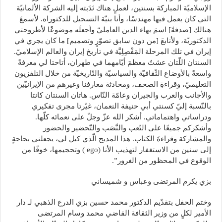
الإسلاميّة المباركة بسنتين، لعملٍ هناك نَدَبته إليه الشركة الألمانيّة
التي كان يعمل فيها مهندسًا، وأنا بنيّة التسجيل للدكتوراه. لأسمعَ
هنالك [صدفةً] اسمَ بهاء الدين العامليّ وأجعلَه موضوعًا لأطروحتي
الدكتوريّة، ولأتابعَ [من دون سابق تصوّرٍ وتصميم] ما كان يجري في
إيران في تلك المرحلة المَفْصِلِيَّة في تاريخ إيران والعالم الإسلاميّ.
السنتان اللّتان عشتُ معظمَ أيّامهما في طهران، أتاحتا لي معرفةً
واسعةً بالأوضاع الثّقافيّة والسياسيّة والتّاريخيّة من خلال التلفزيون
التعليميّ، وقراءةِ الصحف، ومحادثة معارفنا وغيرهم من الإيرانيّين
والأجانب والعرب والجيران وعامّة النّاس. هاتان السنتان كانتا
بالنّسبة إليّ كسنتي أبي حنيفة النعمان، غيّرتا مجرى تفكيري
ودراساتي واهتماماتي. أشكر الله عزّ وجلّ على نعمائه كلّها.
وأشكركم جميعًا على التّعب والنَّصَب والتّحضير والحضور
والمشاركة وقراءةَ الكتاب. هذا المديح الّذي كيل لي، يجعلني بحاجةٍ
إلى سنين من الاستغفار لتهذيب الأنا (ego ) وتحجيمها، خوفًا من
الوقوع في المحظور من الغرور”.
بزي يكرم المرتضى وعباس و شميساني
وختم الحفل بتقدّيم الدكتور محمد حسين بزي الدرع الذهبي لـ دار
الأمير لكلٍ من وزير الثقافة القاضي محمد وسام المرتضى