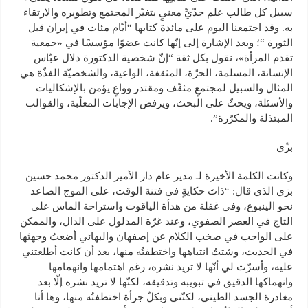
سبيل كل طالب علم جدّيِّ معنيٍ بتغيّر المجتمع وتطويره والارتقاء
به. وقد اجتمعنا اليوم على مائدة كتابها “أيّام مئات في إيران قبل
الثورة “؛ وبعد الإشارة إلى إنّها كانت عضوًا مؤسسًا في «جمعية
تقدم المرأة»، نقول بكل ثقة “إنّ شخصية الدكتورة دلال عبّاس
الإنسانة، المسلمة، الحرّة، المثقفة، الواعية، والشخصيّة الفذّة هي
المثال والسبيل لمجتمعٍ مثقّف ومقتدر وواعٍ يؤمن بالإشكاليات
والأسئلة، ويحثّ على البحث، ويرفض الإجابات المعلّبة، والقوالب
المبتذلة والمكرّرة”.
بزّي
وكانت الكلمة الأخيرة لـ مدير عام دار الأمير الدكتور محمد حسين
بزي الذي قال: “ذاتَ حكايةٍ في فتنة الوقت، على الموج الصاعد
نحو الينبوع، وفي غفلة من هدأة الياقوت واستراحة الماس على
التاج في العصر الصفوي، وعند غرّة المدلول على الدال، والممكن
على الواجب في صخب الكلام عن إصفهان والبهائي أضعتُ وجهتَها
في الحديث، وشتتُ انتباهها واختطفتُه منها، بعد أن كانت أطلعتني
عليه، وأسرّت لي أنّها لا تريد نشره، رغم اهتمامها وانهمامها
وانهماكها الدقيق في تبويبه وتدقيقه، لكنّها لا تريد نشره إلّا بعد
مغادرة الجسد الطيني، لكنّني وبكلّ جرأة اختطفتُه منها، وها أنا