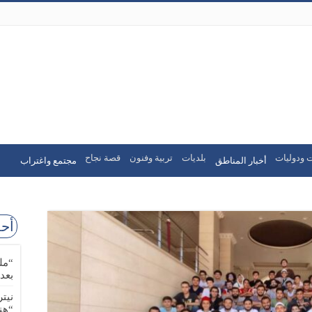
 ودوليات
بلديات
تربية وفنون
قصة نجاح
أخبار المناطق
مجتمع واغتراب
أحد
“مل
بعد
نيت
“هن