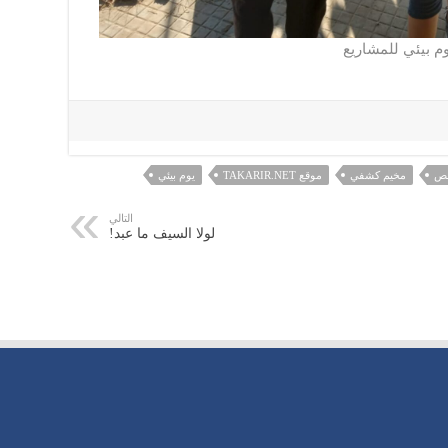
م بيئي للمشاريع
ص
مخيم كشفي
موقع TAKARIR.NET
يوم بيئي
التالي
لولا السيف ما عبد!