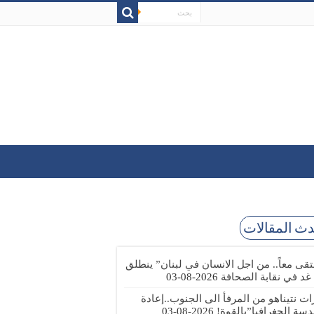
ث المقالات
تقى معاً.. من اجل الانسان في لبنان” ينطلق
 غد في نقابة الصحافة
2026-08-03
رات نتيناهو من المرفأ الى الجنوب..إعادة
دسة الجغرافيا”بالقوة!
2026-08-03