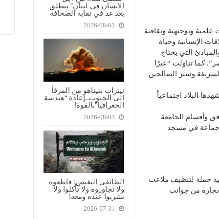
الانسان في لبنان” ينطلق
بعد غد في نقابة الصحافة
2026-08-03
علمية وتوجيهية وثقافية
قات الإنسانية وحياة
المبادئ التي يحتاج
”. كما تناولت “عبرًا
الشريفة وسير الصالحين
نيترات نتيناهو من المرفأ
دها البلاد اجتماعياً
الى الجنوب..إعادة “هندسة
الجغرافيا”بالقوة!
فق وأقسام الجامعة
2026-08-03
س جماعة في مسجد
ية حملة لتنظيف ملاعب
الطائفي البغيض: قاطعوه
ولا تجاوروه ولا تأكلوا ولا
حجارة من جوانب
تشربوا عنده ومعه!
2026-07-31