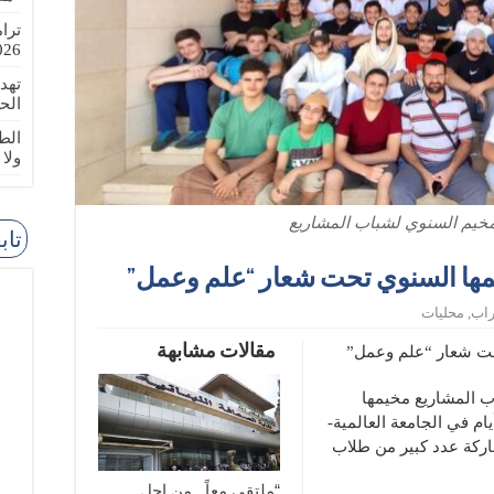
ترا
-08-02
تهد
الح
الطا
ولا
مخيم السنوي لشباب المشاريع
تاب
مها السنوي تحت شعار “علم وعمل”
راب
,
محليات
مقالات مشابهة
حت شعار “علم وعمل”
 المشاريع مخيمها
م في الجامعة العالمية-
اركة عدد كبير من طلاب
“ملتقى معاً.. من اجل