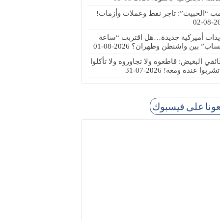
مب “الخبيث”: تاجر نفط وعملات وأزمات!
2026
يدات أميركية جديدة…هل اقتربت “ساعة
ساب” بين واشنطن وطهران؟
2026-08-01
ئفي البغيض: قاطعوه ولا تجاوروه ولا تأكلوا
 تشربوا عنده ومعه!
2026-07-31
عونا على فيسبوك