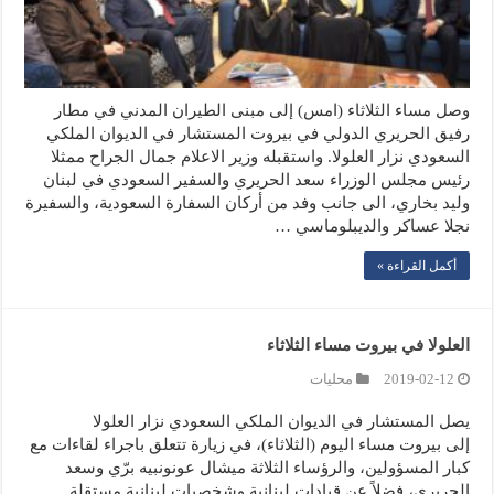
وصل مساء الثلاثاء (امس) إلى مبنى الطيران المدني في مطار
رفيق الحريري الدولي في بيروت المستشار في الديوان الملكي
السعودي نزار العلولا. واستقبله وزير الاعلام جمال الجراح ممثلا
رئيس مجلس الوزراء سعد الحريري والسفير السعودي في لبنان
وليد بخاري، الى جانب وفد من أركان السفارة السعودية، والسفيرة
نجلا عساكر والديبلوماسي …
أكمل القراءة »
العلولا في بيروت مساء الثلاثاء
2019-02-12
محليات
يصل المستشار في الديوان الملكي السعودي نزار العلولا
إلى بيروت مساء اليوم (الثلاثاء)، في زيارة تتعلق باجراء لقاءات مع
كبار المسؤولين، والرؤساء الثلاثة ميشال عونونبيه برّي وسعد
الحريري، فضلاً عن قيادات لبنانية وشخصيات لبنانية مستقلة