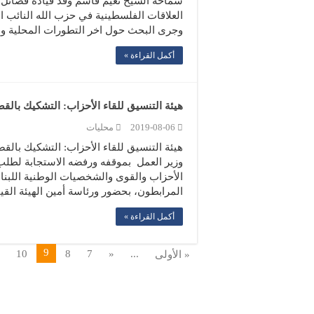
سماحة الشيخ نعيم قاسم وفد قيادة فصائل
العلاقات الفلسطينية في حزب الله النائب 
وجرى البحث حول اخر التطورات المحلية وال
أكمل القراءة »
هيئة التنسيق للقاء الأحزاب: التشكيك بال
2019-08-06
محليات
هيئة التنسيق للقاء الأحزاب: التشكيك با
وزير العمل بموقفه ورفضه الاستجابة لطلب 
الأحزاب والقوى والشخصيات الوطنية اللبنا
المرابطون، بحضور ورئاسة أمين الهيئة القي
أكمل القراءة »
9
10
8
7
«
...
« الأولى