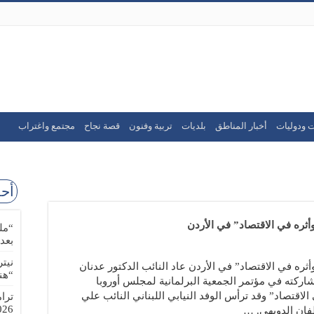
ت ودوليات
أخبار المناطق
بلديات
تربية وفنون
قصة نجاح
مجتمع واغتراب
أحد
ره في الاقتصاد” في الأردن
“مل
بعد
نيت
 في الاقتصاد” في الأردن عاد النائب الدكتور عدنان
“هن
اركته في مؤتمر الجمعية البرلمانية لمجلس أوروبا
تصاد” وقد ترأس الوفد النيابي اللبناني النائب علي
ترا
-08-02
ان الدويهي. …