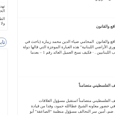
تهد
الح
الطا
ولا
قع والقانون
تاب
اقع والقانون المحامي ضياء الدين محمد زيباره (باحث في
 الأراضي اللبنانية” هذه العبارة الموجزة التي قالها دولة
الرئيس الأستاذ نبيه بري هي لسان حال أغلب اللبنانيين . · فكيف نسج العميل العائد رقم 1 – بعدما
لف الفلسطيني متضامناً
الف الفلسطيني متضامناً استقبل مسؤول العلاقات
ي حضور معاونه الشيخ عطاالله حمود، وفدا من قيادة
، ضم، أمين سر التحالف مسؤول منظمة “الصاعقة” أبو