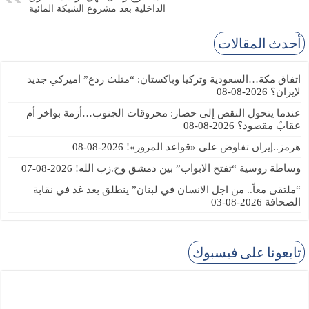
الداخلية بعد مشروع الشبكة المائية
أحدث المقالات
اتفاق مكة…السعودية وتركيا وباكستان: “مثلث ردع” اميركي جديد
لإيران؟
2026-08-08
عندما يتحول النقص إلى حصار: محروقات الجنوب…أزمة بواخر أم
عقابٌ مقصود؟
2026-08-08
هرمز..إيران تفاوض على «قواعد المرور»!
2026-08-08
وساطة روسية “تفتح الابواب” بين دمشق وح.زب الله!
2026-08-07
“ملتقى معاً.. من اجل الانسان في لبنان” ينطلق بعد غد في نقابة
الصحافة
2026-08-03
تابعونا على فيسبوك