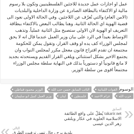
عمل او اجازات عمل جديدة للاجئين الفلسطينيين وتكون بلا رسوم
مالية او الاكتفاء بالبطاقة الصادرة عن وزارة الداخلية والبلديات
(الامن العام) والتي تُعرّف عن اللاجئين. وفي الحالة الاولى نعود الى
قضية الهوية اي الحالة الثانية. وهنا يطالب البعض بالاكتفاء ببطاقة
التعريف او الهوية لان الاولى ستصبح مثل الثانية عملياً. وتذهب
الاوساط بعيداً في الرد على بيان وزير العمل عندما قال انه لا يحق
لمجلس الوزراء كف يده او وقف القرار، وتقول يمكن للحكومة
مجتمعة ان تقدم اقتراح قانون معجل مكرر لمجلس النواب وان
يجتمع الاخير بشكل استثنائي ويلغي القرار القديم ويستحدثه بجديد
لا مانع قانونياً او دستورياً بذلك في النهاية سلطة مجلس الوزراء
مجتمعاً اقوى من سلطة الوزير.
الوسوم
القوات اللبنانية
النائب السابق حسن حب الله
الوزير محمود قماطي
حزب الله
عزام الاحمد
فلسطين
لبنان
وزير العمل كميل ابو سليمان
السابق
takarir.net يُطلّ على واقع الطائفة
الاسلامية العلوية في عكار ويلتقي
زهر الدين عيسى
التالي
بلدية برج رحال تنهي تزفيت الطرق