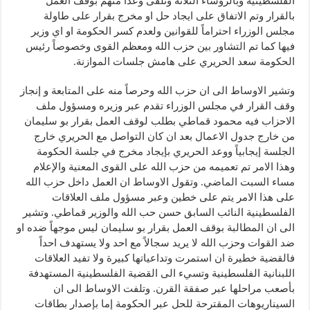
الفلسطينية وبالرؤساء الثلاثة وتلقى وعداً منهم بوقف العمل
بالقرار وتم الاتفاق على ايجاد حل او مخرج بقرار على طاولة
مجلس الوزراء احتراماً للقوانين ولعدم كسر الحكومة او اي وزير
فيها كما تم التشاور بين حزب الله ومعظم القوى وخصوصاً رئيس
الحكومة سعد الحريري على هامش جلسات الموازنة.
وتشير الاوساط الى ان حزب الله وحرصاً منه على المتابعة و إنجاز
وقف القرار في مجلس الوزراء تقدم عبر وزيره ومسؤول ملف
الاحزاب فيه محمود قماطي بطلب لوقف العمل بقرار بو سليمان
من خارج جدول الاعمال بعد ان كان التواصل مع الحريري خارج
الجلسة إيجابياً ووعد الحريري بإيجاد مخرج في جلسة الحكومة
وهذا الامر تم تعميمه من حزب الله على القوى المعنية والإعلام
مساء السبت الماضي. وتقول الاوساط ان العمل داخل حزب الله
على هذا الامر يتم على خطين وعبر مسؤول ملف العلاقات
الفلسطينية النائب السابق حسن حب الله والوزير قماطي. وتشير
الى ان المطالبة بوقف العمل بقرار بو سليمان ليس موجهاً ضده او
ضد القوات وحزب الله لا يريد سجالاً مع احد ولا يستهدف احداً
فالقضية خطيرة ان استمرت وتداعياتها كبيرة ولا تفيد العلاقات
اللبنانية الفلسطينية وتسيء الى القضية الفلسطينية المستهدفة
بأصعب مراحلها عبر صفقة القرن. وتلفت الاوساط الى ان
السيناريوهات المقترحة للحل عبر الحكومة إما بإصدار بطاقات