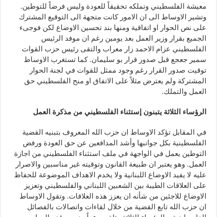
معيشة الفلسطيني وتملكه تحقيقاً للعودة وليس فرضاً للتوطين.
وتشير الاوساط الى ان الامور كانت متجهة الى التوقيع المشترك
على نص الحوار او اتفاقية ومنها بند تحسين الاوضاع لكن فوجىء
الجميع بقرار وزير العمل بعد يومين رغم ان موفد الرئيس
الفلسطيني عزام الاحمد زار معراب والتقى رئيس حزب القوات
سمير جعجع قبل صدور قرار بو سليمان. كما تستغرب الاوساط
توقيت صدور القرار رغم وجود ممثل للقوات في لجنة الحوار
المشتركة ولم يعترض مثلاً على الاتفاق او منح الفلسطيني حق
العمل والتملك.
الرؤساء الثلاثة يتبنون إستثناء الفلسطيني من مذكرة العمل
في المقابل تؤكد الاوساط ان حزب الله المعروف بتبنيه القضية
الفلسطينية بكل جوانبها وأشد المدافعين عن حق العودة ورفض
التوطين يعمل في الواجهة في ملف استثناء الفلسطيني من اجازة
العمل. وهو يعتبر ان طبيعة القانون وتوقيته غير مناسبين والاصرار
عليه لا يفيد الاوضاع اللبنانية ولا يخدم الاهداف الموضوعة للحفاظ
على العلاقات الطيبة بين الشعبين اللبناني والفلسطيني وتعزيز
الاوضاع للاجئين من شأنه ان يعزز هذه العلاقات. وتقول الاوساط
ان حزب الله تابع القضية من خلال لقاءات واتصالات بالفصائل