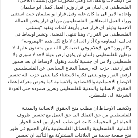
من الإتصالات واللقاءات والتي تمحورت حول إستثناء اللاجىء
الفلسطيني في لبنان من قرار وزير العمل كميل ابو سليمان
وإعادة الامر الى ما كان عليه وقبل قرار ابو سليمان حيث استثنى
وزراء العمل المتعاقبين الفلسطينيين من اي قرار يخص العمالة
الاجنبية وذيلوا اي قرار صدر بأربعة كلمات وتفيد “يستثنى
الفلسطيني من القرار”، وهنا تنتهي القضية. وتشير اوساط في
تحالف المقاومة و8 آذار الى ان لا داع لكل هذه “الهمروجة”
و”البهورة” في الإعلام وفي قضية كل اللبنانيين متفقون عليها، لا
توطين للفلسطيني ولبنان لن يكون ارض بديلة لاحد لا سوري ولا
فلسطيني ولا من اي جنسية كانت. وتقول الاوساط ان بعد صدور
القرار تبنى حزب الله رسمياً الدفاع السياسي عن الفلسطينيين
لرفض القرار وهو يتبنى فكرة الاستثناء كما يتبنى حزب الله تحسين
الاوضاع الاجتماعية والاقتصادية والانسانية كما يخوض معركة إعطاء
الحقوق الانسانية والمدنية للفلسطيني وتعزيز صموده حتى العودة
الشريفة الى فلسطين.
وتكشف الاوساط ان مطلب منح الحقوق الانسانية والمدنية
للفلسطيني من حق التملك الى حق العمل مع تحسين ظروف
الحياة في المخيمات كانت في صلب الحوار بين لجنة الحوار
اللبنانية- الفلسطينية والفصائل الفلسطينية وكان الجميع في طور
فتح صفحة جديدة من العلاقات المشتركة مع التأكيد ان تحسين