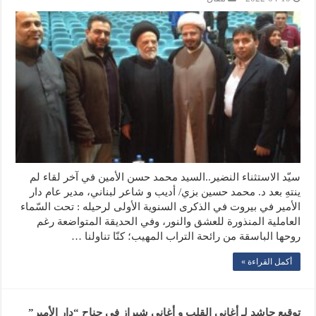
سيّد الاستثناء النضير..السيد محمد حسن الأمين في آخر لقاء لم
ينتهِ بعد د. محمد حسين بزي/ أديب و شاعر لبناني، مدير عام دار
الأمير في بيروت في الذكرى السنوية الأولى لرحيله : تحت السّماء
العاملية المنذورة للعشق والنور، وفي الحديقة المتواضعة رغم
روحها الباسقة من رائحة التراب المهيب؛ كنّا تناولنا …
أكمل القراءة »
توقيع حاشد لـ أغاني القلب و أغاني شيراز في جناح “دار الأمير”