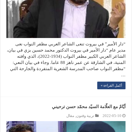
“دار الأمير” في بيروت تنعى الشاعر العربي مظفر النواب نعى
مدير عام “دار الأمير في بيروت الدكتور محمد حسين بزي في بيان،
الشاعر العربي الكبير مظفر النواب (1934-2022)، الذي وافته
المنية، في الشارقة عن عمر ناهز 88 عاما. وجاء في بيان النعي:
“مظفر النواب صاحب المدرسة الشعرية المتفردة والجارحة التي
…
أكمل القراءة »
أيّامٌ مع العلّامة السيّد محمّد حسن ترحيني
2022-05-10
تربية وفنون
,
مقال