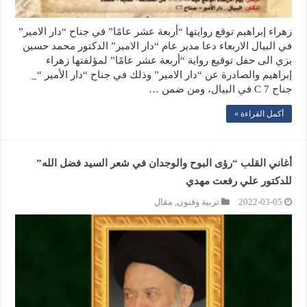
زهراء إبراهيم توقع روايتها “أربعة عشر عامًا” في جناح “دار الامير”
في البيال الاربعاء دعا مدير عام “دار الامير” الدكتور محمد حسين
بزي الى حفل توقيع رواية “أربعة عشر عامًا” لمؤلفتها زهراء
إبراهيم والصادرة عن “دار الامير” وذلك في جناح “دار الأمير “_
جناح C 7 في البيال، ومن ضمن …
أكمل القراءة »
أغاني القلب “رؤى البوح والوجدان في شعر السيد فضل الله”
للدكتور علي رفعت مهدي
2022-03-05
تربية وفنون
,
مقال