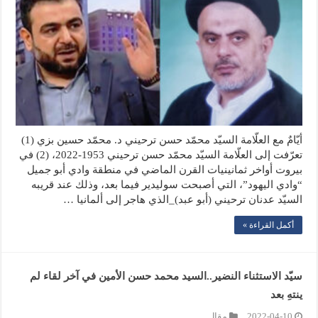
أيّامٌ مع العلّامة السيّد محمّد حسن ترحيني د. محمّد حسين بزي (1)
تعرّفت إلى العلّامة السيّد محمّد حسن ترحيني 1953-2022، (2) في
بيروت أواخر ثمانينيات القرن الماضي في منطقة وادي أبو جميل
“وادي اليهود”، التي أصبحت سوليدير فيما بعد، وذلك عند قريبه
السيّد عدنان ترحيني (أبو عبد)_الذي هاجر إلى ألمانيا …
أكمل القراءة »
سيّد الاستثناء النضير..السيد محمد حسن الأمين في آخر لقاء لم
ينتهِ بعد
2022-04-10
مقال