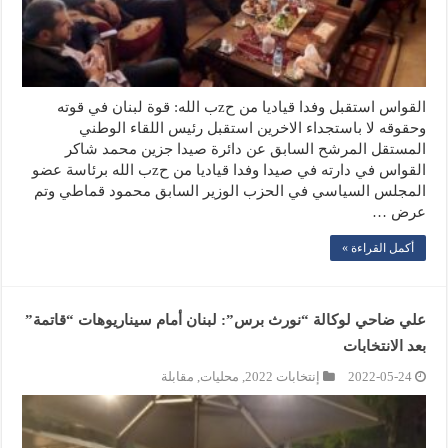
القواس استقبل وفدا قياديا من حzب الله: قوة لبنان في قوته
وحقوقه لا باستجداء الاخرين استقبل رئيس اللقاء الوطني
المستقل المرشح السابق عن دائرة صيدا جزين محمد شاكر
القواس في دارته في صيدا وفدا قياديا من حzب الله برئاسة عضو
المجلس السياسي في الحزب الوزير السابق محمود قماطي وتم
عرض …
أكمل القراءة »
علي ضاحي لوكالة “نورث برس”: لبنان أمام سيناريوهات “قاتمة”
بعد الانتخابات
2022-05-24
إنتخابات 2022
,
محليات
,
مقابلة