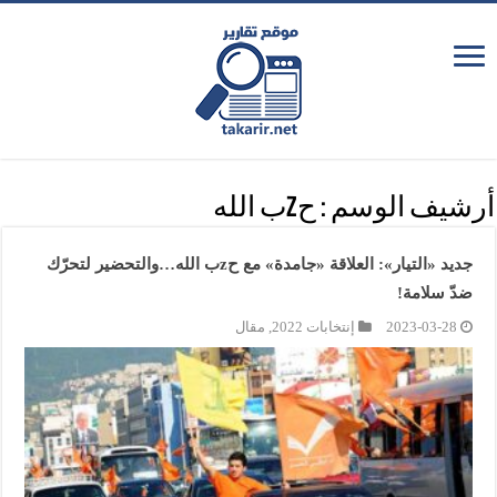
أرشيف الوسم :
حzب الله
جديد «التيار»: العلاقة «جامدة» مع حzب الله…والتحضير لتحرّك
ضدّ سلامة!
2023-03-28
إنتخابات 2022
,
مقال