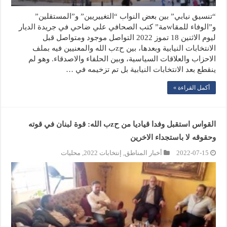
“تنسيق نيابي” بين بعض النواب “التغييريين” و”المستقلين”
و”الوفاء للمقاwمة” كتب الصحافي علي ضاحي في جريدة الديار
ليوم الاثنين 18 تموز 2022 التواصل موجود ومتواصل قبل
الانتخابات النيابية وبعدها، بين حzب الله والمعنيين فيه بملف
الاحزاب والعلاقات السياسية، وبين الحلفاء والاصدقاء. وهو لم
ينقطع بعد الانتخابات النيابية بل تم تزخيمه في …
أكمل القراءة »
القواس استقبل وفدا قياديا من حzب الله: قوة لبنان في قوته
وحقوقه لا باستجداء الاخرين
2022-07-15
أخبار المناطق
,
إنتخابات 2022
,
محليات