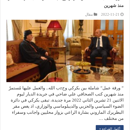
منذ شهرين
2022-11-21
مقال
” ورقة عمل” شاملة بين بكركي وحzب الله.. والعمل عليها مُستمرّ
منذ شهرين كتب الصحافي علي ضاحي في جريدة الديار ليوم
الاثنين 21 تشرين الثاني 2022 مرة جديدة، تبقى بكركي في دائرة
الضوء السياسي والحزبي والديبلوماسي والوزاري، اذ يغص مقر
البطريرك الماروني بشارة الراعي بزوار محليين واجانب وسفراء
من مختلف …
أكمل القراءة »