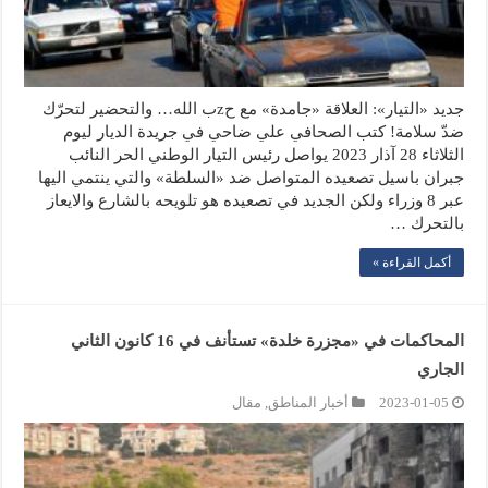
جديد «التيار»: العلاقة «جامدة» مع حzب الله… والتحضير لتحرّك
ضدّ سلامة! كتب الصحافي علي ضاحي في جريدة الديار ليوم
الثلاثاء 28 آذار 2023 يواصل رئيس التيار الوطني الحر النائب
جبران باسيل تصعيده المتواصل ضد «السلطة» والتي ينتمي اليها
عبر 8 وزراء ولكن الجديد في تصعيده هو تلويحه بالشارع والايعاز
بالتحرك …
أكمل القراءة »
المحاكمات في «مجزرة خلدة» تستأنف في 16 كانون الثاني
الجاري
2023-01-05
أخبار المناطق
,
مقال