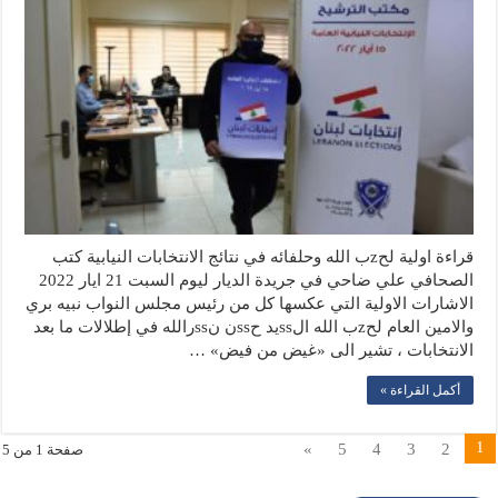
قراءة اولية لحzب الله وحلفائه في نتائج الانتخابات النيابية كتب
الصحافي علي ضاحي في جريدة الديار ليوم السبت 21 ايار 2022
الاشارات الاولية التي عكسها كل من رئيس مجلس النواب نبيه بري
والامين العام لحzب الله الssيد حssن نssرالله في إطلالات ما بعد
الانتخابات ، تشير الى «غيض من فيض» …
أكمل القراءة »
1
»
5
4
3
2
صفحة 1 من 5