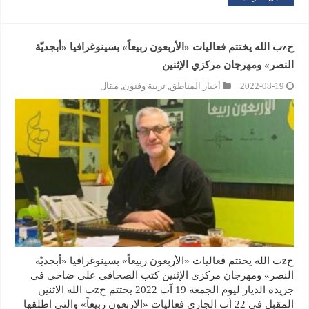
حzب الله يختتم فعاليات «الأربعون ربيعاً» بسينوغرافيا «أبجديّة
النصر» ومهرجان مركزي الإثنين
2022-08-19
أخبار المناطق
,
تربية وفنون
,
مقال
حzب الله يختتم فعاليات «الأربعون ربيعاً» بسينوغرافيا «أبجديّة
النصر» ومهرجان مركزي الإثنين كتب الصحافي علي ضاحي في
جريدة الديار ليوم الجمعة 19 آب 2022 يختتم حzب الله الاثنين
المقبل في 22 آب الجاري فعاليات «الاربعون ربيعاً» والتي اطلقها