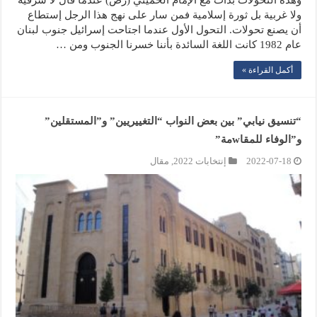
ولا غربية بل ثورة إسلامية فمن سار على نهج هذا الرجل إستطاع
أن يصنع تحولات. التحول الأول عندما اجتاحت إسرائيل جنوب لبنان
عام 1982 كانت اللغة السائدة بأننا خسرنا الجنوب ومن …
أكمل القراءة »
“تنسيق نيابي” بين بعض النواب “التغييريين” و”المستقلين”
و”الوفاء للمقاwمة”
2022-07-18
إنتخابات 2022
,
مقال