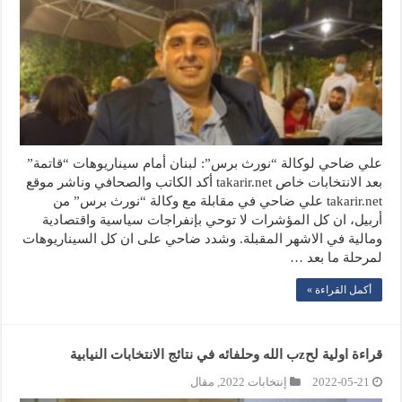
علي ضاحي لوكالة “نورث برس”: لبنان أمام سيناريوهات “قاتمة”
بعد الانتخابات خاص takarir.net أكد الكاتب والصحافي وناشر موقع
takarir.net علي ضاحي في مقابلة مع وكالة “نورث برس” من
أربيل، ان كل المؤشرات لا توحي بإنفراجات سياسية واقتصادية
ومالية في الاشهر المقبلة. وشدد ضاحي على ان كل السيناريوهات
لمرحلة ما بعد …
أكمل القراءة »
قراءة اولية لحzب الله وحلفائه في نتائج الانتخابات النيابية
2022-05-21
إنتخابات 2022
,
مقال