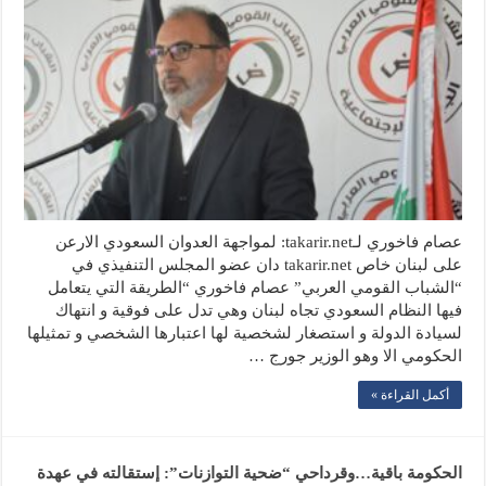
عصام فاخوري لـtakarir.net: لمواجهة العدوان السعودي الارعن
على لبنان خاص takarir.net دان عضو المجلس التنفيذي في
“الشباب القومي العربي” عصام فاخوري “الطريقة التي يتعامل
فيها النظام السعودي تجاه لبنان وهي تدل على فوقية و انتهاك
لسيادة الدولة و استصغار لشخصية لها اعتبارها الشخصي و تمثيلها
الحكومي الا وهو الوزير جورج …
أكمل القراءة »
الحكومة باقية…وقرداحي “ضحية التوازنات”: إستقالته في عهدة