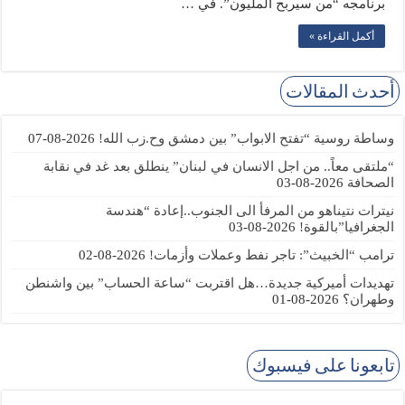
برنامجه “من سيربح المليون”. في …
أكمل القراءة »
أحدث المقالات
وساطة روسية “تفتح الابواب” بين دمشق وح.زب الله!
2026-08-07
“ملتقى معاً.. من اجل الانسان في لبنان” ينطلق بعد غد في نقابة
الصحافة
2026-08-03
نيترات نتيناهو من المرفأ الى الجنوب..إعادة “هندسة
الجغرافيا”بالقوة!
2026-08-03
ترامب “الخبيث”: تاجر نفط وعملات وأزمات!
2026-08-02
تهديدات أميركية جديدة…هل اقتربت “ساعة الحساب” بين واشنطن
وطهران؟
2026-08-01
تابعونا على فيسبوك