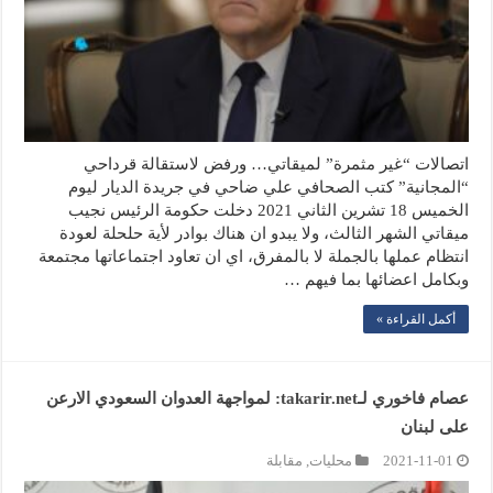
اتصالات “غير مثمرة” لميقاتي… ورفض لاستقالة قرداحي
“المجانية” كتب الصحافي علي ضاحي في جريدة الديار ليوم
الخميس 18 تشرين الثاني 2021 دخلت حكومة الرئيس نجيب
ميقاتي الشهر الثالث، ولا يبدو ان هناك بوادر لأية حلحلة لعودة
انتظام عملها بالجملة لا بالمفرق، اي ان تعاود اجتماعاتها مجتمعة
وبكامل اعضائها بما فيهم …
أكمل القراءة »
عصام فاخوري لـtakarir.net: لمواجهة العدوان السعودي الارعن
على لبنان
2021-11-01
محليات
,
مقابلة