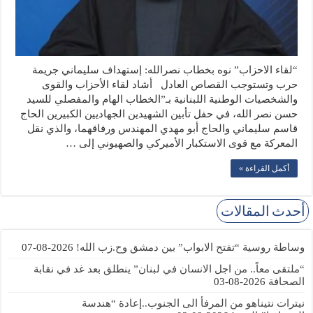
“لقاء الاحزاب” نوه بخطاب نصرالله: إستهداف سليماني جريمة
حرب وتستوجب القصاص العادل أشاد لقاء الأحزاب والقوى
والشخصيات الوطنية اللبنانية بـ”الخطاب الهام والمفصلي للسيد
حسن نصر الله، في حفل تأبين الشهيدين الجهاديين الكبيرين الحاج
قاسم سليماني والحاج أبو مهدي المهندس ورفاقهما، والذي نقل
المعركة مع قوى الاستكبار الأميركي والصهيوني إلى …
أكمل القراءة »
أحدث المقالات
وساطة روسية “تفتح الابواب” بين دمشق وح.زب الله!
2026-08-07
“ملتقى معاً.. من اجل الانسان في لبنان” ينطلق بعد غد في نقابة
الصحافة
2026-08-03
نيترات نتيناهو من المرفأ الى الجنوب..إعادة “هندسة