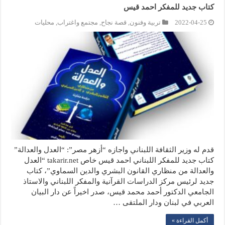
كتاب جديد للمفكر احمد قيس
2022-04-25
تربية وفنون
,
قصة نجاح
,
مجتمع واغتراب
,
محليات
قدم له وزير الثقافة اللبناني واجازه “أزهر مصر”: “العدل والعدالة”
كتاب جديد للمفكر اللبناني احمد قيس خاص takarir.net “العدل
والعدالة من منظاري القانون البشري والدين السماوي”، كتاب
جديد لرئيس مركز الدراسات القرآنية والمفكر اللبناني والاستاذ
الجامعي الدكتور أحمد محمد قيس، صدر اخيراً عن دار البيان
العربي في لبنان ودار الملتقى …
أكمل القراءة »