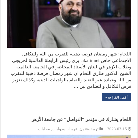
اللحام: شهر رمضان فرصة ذهبية للتقرب من الله وللتكافل
الاجتماعي خاص takarir.net يرى رئيس الرابطة العالمية لخريجي
وطلاب الأزهر في لبنان الأستاذ المحاضر في الجامعة العالمية
الشيخ الدكتور طارق اللحام ان شهر رمضان فرصة ذهبية للتقرب
من الله وعباده عبر التعبد والقيام بالواجبات الدينية وكذلك تعزيز
فرص التكافل والتضامن بين …
أكمل القراءة »
اللحام يشارك في مؤتمر “التواصل” عن جامعة الأزهر
2023-03-15
تربية وفنون
,
عربيات ودوليات
,
محليات