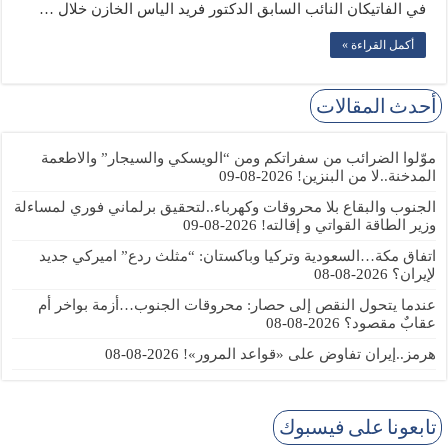
في الفاتيكان النائب السابق الدكتور فريد الياس الخازن خلال …
أكمل القراءة »
أحدث المقالات
موّلوا الضرائب من سفراتكم ومن “الويسكي والسيجار” والاطعمة
المدخنة..لا من البنزين!
2026-08-09
الجنوب والبقاع بلا محروقات وكهرباء..لتحقيق برلماني فوري لمساءلة
وزير الطاقة القواتي و إقالته!
2026-08-09
اتفاق مكة…السعودية وتركيا وباكستان: “مثلث ردع” اميركي جديد
لإيران؟
2026-08-08
عندما يتحول النقص إلى حصار: محروقات الجنوب…أزمة بواخر أم
عقابٌ مقصود؟
2026-08-08
هرمز..إيران تفاوض على «قواعد المرور»!
2026-08-08
تابعونا على فيسبوك