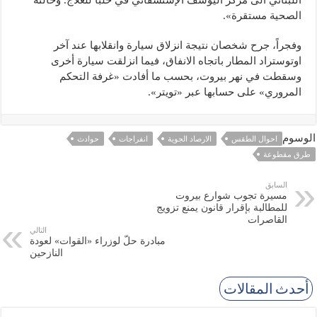
اللبناني الى مركز اليوسف الإستشفائي في حلبا للعلاج. وحالته
الصحية مستقرة».
وفجراً، جرح شخصان نتيجة انزلاق سيارة وانقلابها عند آخر
اوتوستراد المطار باتجاه الانفاق، فيما انزلقت سيارة أخرى
وسقطت في نهر بيروت، بحسب ما أفادت «غرفة التحكم
المروري» على حسابها عبر «تويتر».
الوسوم
احوال الطقس
الارصاد الجوية
انفراجات
حوادث
طرق مقطوعة
السابق
مسيرة تجوب شوارع بيروت
للمطالبة بإقرار قانون يمنع تزويج
القاصرات
التالي
مبادرة حلّ لوزراء «القوات» لعودة
النازحين
أحدث المقالات