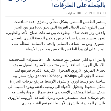
بالجملة على الطرقات!
2019-03-03
محليات
يستمر الطقس الممطر، بشكل محلّي ومتفرّق، فقد تساقطت
أمس الثلوج على الجبال الغربية التي تعلو 1600متر بين الحين
والآخر، وتراجعت شدّة الهطولات بين ساعات صباح الأحد والظهيرة
لتعود وتنشط مجددا صباح الإثنين وتكون الحصة الكبرى للساحل
السوري ومن ثم الساحل اللبناني والجبال اللبنانية المطلّة على
البحر. على ان يبدأ الطقس بالتحسن بعد ظهر الأربعاء.
واعلن الاب ايلي خنيصر عبر صفحته على «فايسبوك» المتخصصة
بالأحوال الجوية، انه اعتباراً من منتصف الأسبوع المقبل سوف
يخترق المرتفع الآزوري الصحراء الإفريقية الكبرى فترتفع قيم
الضغط الجوّي الى 1024hpa و1028hpa فتتدفق رياح صحراوية
ساخنة نحو وسط اوروبا والشرق الأوسط فترتفع درجات الحرارة
بشكل ملحوظ وتتحوّل الأجواء الى ربيعية دافئة، ويعود السبب الى
ضعف نشاط المنخفض الإيسلاندي فوق شمال اوروبا، وانحرافه
نحو غرينلاند حيث سيستقر لفترة ويترك الساحة الأوروبية للآزوري
والرياح المدارية، والشرق الأوسط للمرتفع الشبه مداري.