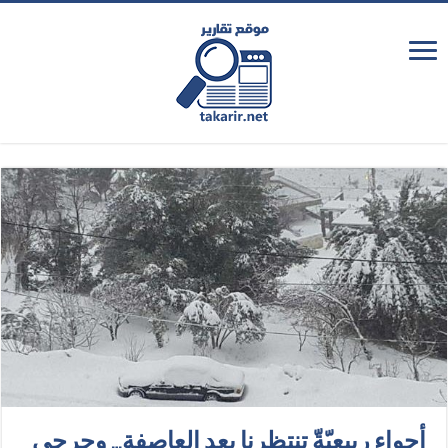
أجواء ربيعيّةّ تنتظرنا بعد العاصفة… وجرحى