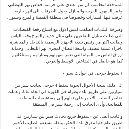
المتدفقة لتحاسب كل من اعتدى على حرمته، ففاض نهر الليطاني
وغمر السهول القريبة والمنازل وحول الطرقات الى انهر جارية
غرقت فيها السيارات وخصوصا في منطقة الفيضة والمرج وشتورا.
وصرخة البلديات انطلقت امس الاول مع اتساع رقعة الفيضانات
التي طالت منازل البقاعيين على مثال جديتا والمرج وقب الياس،
وطالب اكثر من رئيس بلدية الاجهزة الرسمية بالتدخل والمباشرة
باجراء عملية تنظيف واسعة النطاق لمجرى نهر الليطاني وحماية
ارزاق الناس من المياه التي تغمر سهولهم ومنازلهم وممتلكاتهم
كما هو حاصل في البقاعين الاوسط والغربي .
} سقوط جرحى في حوادث سير }
الى ذلك، نتيجة الأحوال الجوية سقط 4 جرحى بحادث سير بين
سيارتين على طريق بلدة بطرام في الكورة في اتجاه عابا، وعملت
عناصر الصليب الأحمر على نقلهم إلى مستشفيات المنطقة
للمعالجة. وأدى الحادث إلى زحمة سير في المنطقة.
وأفادت أيضا، عن «سقوط جريح بحادث سير بين سيارتين على
طريق عام حلبا مفرق بلدة الحكر. ونقله مسعفو الصليب الأحمر