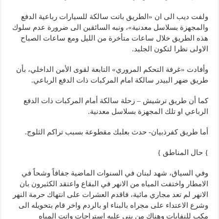
ولفت ديب الى ان «الطريق باتت سالكة للسيارات رباعية الدفع
والمجهزة بسلاسل معدنية»، ونبه السائقين الى ضرورة عدم سلوك
هذه الطريق خلال ساعات متأخرة من الليل ومع ساعات الصباح
الاولى نظرا لتكون الجليد.
وأفادت «غرفة التحكم المروري» التابعة لقوى الأمن الداخلي، بأن
طريق ضهر البيدر سالكة امام المركبات ذات الدفع الرباعي.
كما أن طريق ترشيش – زحلة سالكة أمام المركبات ذات الدفع
الرباعي او تلك المجهزة بسلاسل معدنية.
أما طريق كفرذبيان- حدث بعلبك مقطوعة بسبب تراكم الثلوج.
} حال المناطق }
وفي السياق، شهد لبنان في السنوات الماضية جفافاً وشحاً في
الامطار واختفت المياه من الانهر في البقاع واعتقد الكثيرون بان
الانهر لم تعد مجاري مائية، فاقدم العشرات على انتهاك حرمة النهر
وشرع الاعتداء على مجراه بالبناء او بالردم واخر قام بتحويله الى
مكب للنفايات وهناك من بنى عليه استراحات واتت المياه