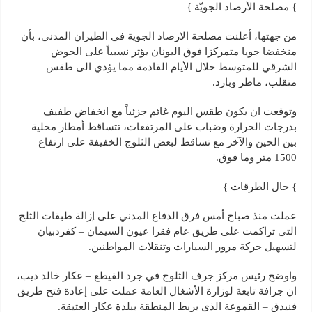
} مصلحة الأرصاد الجويّة }
من جهتها، أعلنت مصلحة الارصاد الجوية في الطيران المدني، بأن
منخفضا جويا متمركزا فوق اليونان يؤثر نسبياً على الحوض
الشرقي للمتوسط خلال الأيام القادمة مما يؤدي الى طقس
متقلب، ماطر وبارد.
وتوقعت ان يكون طقس اليوم غائم جزئياً مع انخفاض طفيف
بدرجات الحرارة وضباب على المرتفعات، تتساقط أمطار محلية
بين الحين والآخر مع تساقط لبعض الثلوج الخفيفة على ارتفاع
1500 متر وما فوق.
} حال الطرقات }
عملت منذ صباح أمس فرق الدفاع المدني على إزالة طبقات الثلج
التي تراكمت على طريق عام فقرا عيون السيمان – كفردبيان
لتسهيل حركة مرور السيارات وتنقلات المواطنين.
واوضح رئيس مركز جرف الثلوج في جرد القيطع – عكار خالد ديب،
ان جرافة تابعة لوزارة الأشغال العامة عملت على إعادة فتح طريق
فنيدق – القموعة الذي يربط المنطقة ببلدة عكار العتيقة.