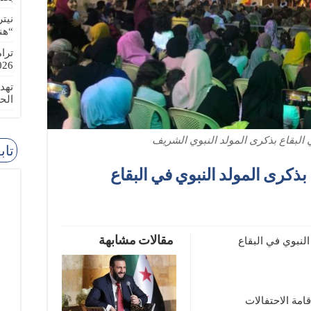
نيت
“هن
ترا
-08-02
تهد
الح
 البقاع بذكرى المولد النبوي الشريف
تاب
بذكرى المولد النبوي في البقاع
مقالات مشابهة
النبوي في البقاع
امة الاحتفالات