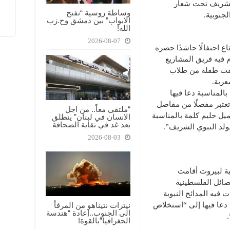
الشريف تحت شعار
وساطة روسية “تفتح
لجنوبية.
الابواب” بين دمشق وح.زب
الله!
2026-08-07
ع احتفالًا حاشدًا حضره
 فيه فريق المشاريع
ألقت طفلة من طلاب
عرية.
المناسبة دعا فيها
تعتبر مفصلًا من مفاصل
“ملتقى معاً.. من اجل
ميل حليم كلمة بالمناسبة
الانسان في لبنان” ينطلق
بعد غد في نقابة الصحافة
ولد النبوي الشريف”.
2026-08-03
ية لبيروت أقامت
فصائل الفلسطينية
فيه المدائح النبوية
 دعا فيها إلى “استخلاص
نيترات نتيناهو من المرفأ
الى الجنوب..إعادة “هندسة
الجغرافيا”بالقوة!