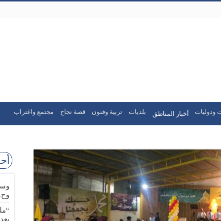
 ودوليات
بلديات
تربية وفنون
قصة نجاح
مجتمع واغتراب
أخبار المناطق
أحد
وسا
وح.
“مل
بعد