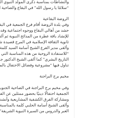
والنشاطات بمناسبة ذكرى المولد النبوي 
“سلامًا يا رسول الله” في البقاع والضاحية ا
الروضة البقاعية
وفي بلدة الروضة أقام فرع الجمعية في البقا
حشد من أهالي البقاع ووجوه اجتماعية وقدم
للإنشاد باقة عطرة من المدائح النبوية ثم 
ثانوية الثقافة الإسلامية في المرج قصيدة ش
وألقى مدير الفرع الشيخ أسامة السيد كلمة ب
“للاستفادة الروحية من هذه المناسبة التي 
التاريخ البشري” كما ألقى الشيخ الدكتور ج
تناول فيها “مشروعية وفضائل الاحتفال بالم
مخيم برج البراجنة
وفي مخيم برج البراجنة في الضاحية الجنوب
الجمعية احتفالًا دينيًا بحضور ممثلين عن ال
ومشاركة الفرق الكشفية المشاريعية وأنشدت 
وألقى الشيخ أسامة الحلبي كلمة بالمناسبة
العبر والدروس من السيرة النبوية الشريفة”.