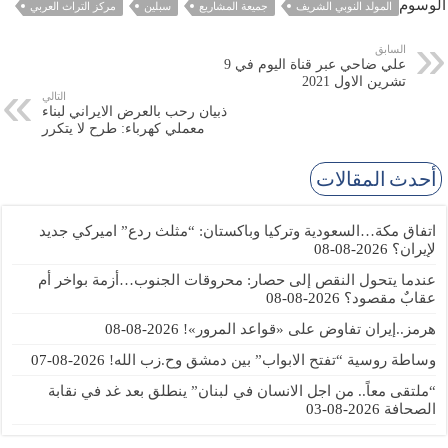
الوسوم
المولد النوبي الشريف
جميعة المشاريع
سبلين
مركز التراث العربي
السابق
علي ضاحي عبر قناة اليوم في 9
تشرين الاول 2021
التالي
ذبيان رحب بالعرض الايراني لبناء
معملي كهرباء: طرح لا يتكرر
أحدث المقالات
اتفاق مكة…السعودية وتركيا وباكستان: “مثلث ردع” اميركي جديد
لإيران؟
2026-08-08
عندما يتحول النقص إلى حصار: محروقات الجنوب…أزمة بواخر أم
عقابٌ مقصود؟
2026-08-08
هرمز..إيران تفاوض على «قواعد المرور»!
2026-08-08
وساطة روسية “تفتح الابواب” بين دمشق وح.زب الله!
2026-08-07
“ملتقى معاً.. من اجل الانسان في لبنان” ينطلق بعد غد في نقابة
الصحافة
2026-08-03