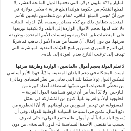
المليار و477 مليون دولار، التي دفعتها الدول المانحة العشر، إلا
المبلغ المُقدّم من حكومة هولندا (يبلغ قرابة 4 ملايين دولار)، في
حين أنّ مُجمل المبلغ الباقي، مُقدّم من مُنظمتين تابعتين للأمم
المتحدة. يتطابق ذلك مع كلام مصادر رسمية، بأنّ الدولة اللبنانية
«لا علم لديها بحجم الأموال الواردة إلى البلد، ولا بكيفية توزيعها
على المنظمات غير الحكومية ومؤسسات الأمم المتحدة، وطريقة
صرفها. من دون إغفال أنّ قسماً من هذه الأموال يذهب مُباشرةً
إلى النازح السوري ضمن برنامج العيّنات النقدية المباشرة، التي
تهدف إلى ترغيب النازح بعدم العودة إلى بلده».
لا تعلم الدولة بحجم أموال «المانحين» الواردة وطريقة صرفها
ليست المشكلة في دعم البلدان المضيفة مادّياً، فهذا الأمر أساسي
لتمكين الدول (ولا سيّما تلك التي تعاني من تعثّر اقتصادي ومالي)
من تخطّي التحديات التي تسبّبها استضافة أعداد كبيرة من
النازحين. ولا بُدّ أيضاً من أن ترتفع مُساهمة الدول العربية –
الخليجية أولاً، والغربية ثانياً، كنوع من المُشاركة في تحمّل
المسؤولية عن تهجير السوريين من أوطانهم. إلا أنّ الخطورة من
دفع المال، تكمن في استباحة السيادة الوطنية للدولة، وفي أن
يُصبح البلد سائباً أمام أموال «المجتمع الدولي» حتّى تُصرف
بحسب ما تقتضي الأجندة السياسية لـ«الدول المانحة»، من دون
أي رقابة لبنانية. والنقطة الثانية التي لا تقلّ خطورة، هي