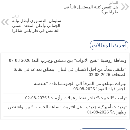
السابق
هل تنقص كتلة المستقبل نائباً في
طرابلس؟
التالي
سليمان: الدستوري أبطل نيابة
الجمالي وأعلن المقعد السني
الخامس في طرابلس شاغرا
أحدث المقالات
وساطة روسية “تفتح الابواب” بين دمشق وح.زب الله!
2026-08-07
“ملتقى معاً.. من اجل الانسان في لبنان” ينطلق بعد غد في نقابة
الصحافة
2026-08-03
نيترات نتيناهو من المرفأ الى الجنوب..إعادة “هندسة
الجغرافيا”بالقوة!
2026-08-03
ترامب “الخبيث”: تاجر نفط وعملات وأزمات!
2026-08-02
تهديدات أميركية جديدة…هل اقتربت “ساعة الحساب” بين واشنطن
وطهران؟
2026-08-01