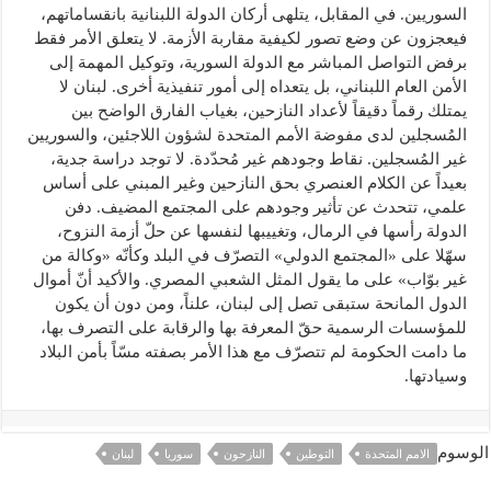
السوريين. في المقابل، يتلهى أركان الدولة اللبنانية بانقساماتهم،
فيعجزون عن وضع تصور لكيفية مقاربة الأزمة. لا يتعلق الأمر فقط
برفض التواصل المباشر مع الدولة السورية، وتوكيل المهمة إلى
الأمن العام اللبناني، بل يتعداه إلى أمور تنفيذية أخرى. لبنان لا
يمتلك رقماً دقيقاً لأعداد النازحين، بغياب الفارق الواضح بين
المُسجلين لدى مفوضة الأمم المتحدة لشؤون اللاجئين، والسوريين
غير المُسجلين. نقاط وجودهم غير مُحدّدة. لا توجد دراسة جدية،
بعيداً عن الكلام العنصري بحق النازحين وغير المبني على أساس
علمي، تتحدث عن تأثير وجودهم على المجتمع المضيف. دفن
الدولة رأسها في الرمال، وتغييبها لنفسها عن حلّ أزمة النزوح،
سهّلا على «المجتمع الدولي» التصرّف في البلد وكأنّه «وكالة من
غير بوّاب» على ما يقول المثل الشعبي المصري. والأكيد أنّ أموال
الدول المانحة ستبقى تصل إلى لبنان، علناً، ومن دون أن يكون
للمؤسسات الرسمية حقّ المعرفة بها والرقابة على التصرف بها،
ما دامت الحكومة لم تتصرّف مع هذا الأمر بصفته مسّاً بأمن البلاد
وسيادتها.
الوسوم
الامم المتحدة
التوطين
النازحون
سوريا
لبنان