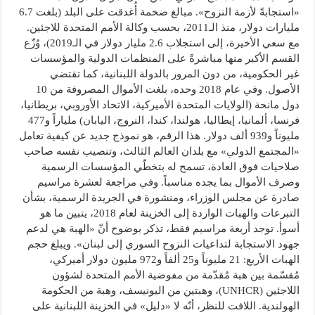
«استجابةً لأزمة النزوح». مبالغ ضخمة أُغدقت على البلد (بلغت 6.7
مليارات دولار، منذ الـ2011، بحسب وكالة الأمم المتحدة للاجئين.
مع سعي الأخيرة، إلى استجلاب 2.6 مليار دولار في الـ2019)، وُزّع
القسم الأكبر منها مباشرةً على المنظمات الدولية والمؤسسات
غير الحكومية، من دون المرور بالدولة اللبنانية، كما تقتضي
الأصول. وفي عام 2018 وحده، بلغت الأموال المصروفة من 10
دول مانحة (الولايات المتحدة الأميركية، الاتحاد الأوروبي، بريطانيا،
فرنسا، ألمانيا، إيطاليا، هولندا، كندا، النروج، اليابان) ملياراً و477
مليوناً و939 ألف دولار. هذا الرقم، هو نموذج جديد عن كيفية تعامل
«المجتمع الدولي» مع بلدان العالم الثالث، وتنصيب نفسه صاحب
صلاحيات فوق العادة، تسمح له بتخطّي المؤسسات الرسمية
وصرف الأموال بما يجده مناسباً. وفي مراجعة لعشرة مراسيم
صادرة عن مجلس الوزراء، ومنشورة في الجريدة الرسمية، بشأن
التبرعات والهبات الواردة إلى الخزينة لعام 2018، يتبين ما هو
أسوأ. توجد أربعة مراسيم فقط، تذكر بوضوح أنّ «الهبة هي لدعم
جهود الاستجابة لتداعيات النزوح السوري إلى لبنان». ويبلغ حجم
الهبات الأربع: 21 مليوناً و25 ألفاً و972 مليون دولار أميركي،
مُقسّمة بين هبة مُقدّمة من مفوضية الأمم المتحدة لشؤون
اللاجئين (UNHCR)، وهبتين من اليونيسف، وهبة من الحكومة
الهولندية. اللافت للنظر، أنّه لا «دليل» في الخزينة اللبنانية على