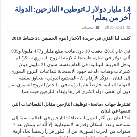
1.4 مليار دولار لـ«توطين» النازحين: الدولة
آخر من يعلم!
2019-02-21
محليات
كتبت ليا القزي في جريدة الاخبار اليوم الخميس 21 شباط 2019
في عام 2018، دفعت 10 دول مانحة مبلغ مليار و477 مليوناً و939
ألف دولار في لبنان، «استجابةً لأزمة النزوح السوري». لكنْ لم
يدخل الخزينة اللبنانية، في العام نفسه، سوى 21 مليون دولار
كتبرعات وهبات «لدعم جهود الاستجابة لتداعيات النزوح السوري
إلى لبنان». تؤكّد الأرقام أنّ «المجتمع الدولي» يتجاوز سلطة
الدولة اللبنانية، فارضاً عليها رؤيته في ما خصّ النزوح السوري، من
دون أن تخفي دوله الكبرى قرارها بإبقاء النازحين حيث هم!
تشترط جهات «مانحة» توظيف النازحين مقابل المُساعدات التي
تنفقها في لبنان
يُعدّ لبنان من أكثر الدول استضافةً للنازحين في العالم، نسبةً إلى
مساحته وعدد السكان وقدرته الاستيعابية. إلا أنّه لم يتمكن بعد 7
سنوات من الحرب السورية، من أن يُبلور قراراً رسمياً تجاه أزمة