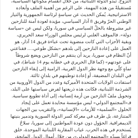
النزوح. تبدو الدولة اللبنانية، من خلال انقسام مكوناتها السياسية،
مُستقيلةً من هذه المهمة، على الرغم من أهمية الملف وأبعاده
الاستراتيجية. يُمكن الحديث عن سياسةٍ لرئاسة الجمهورية والتيار
الوطني الحرّ وفريق 8 آذار السياسي، مؤيدة لعودة آمنة للنازحين
غير مشروطة بالحلّ السياسي في سوريا، ولكن ليس عن «سياسة
دولة». فالموقف العلني لرئيس مجلس الوزراء سعد الحريري،
وبقية الأحزاب التي كانت منضوية تحت عباءة فريق 14 آذار، هو
العمل على إعادة النازحين إلى بلدهم «بشكل طوعي…. فقناعتي
أنّ النظام في سوريا، يريد أن ينتقم من النازحين ويضع شروطاً
على عودتهم» (كما قال الحريري في خطابه يوم 14 شباط)، في
تماهٍ كلّي مع وجهة نظر الدول الغربية، الرامية إلى إبقاء النازحين
في البلدان المضيفة، أو إعادة توطينهم في بلدانٍ ثالثة.
استفادت الولايات المتحدة الأميركية وعدد من الدول الأوروبية من
الشرذمة اللبنانية، فكانت هذه ذريعتها لفرض سياستها على البلد،
وتحويل ملفّ النازحين من أزمة إنسانية، إلى أداة تطويع سياسية.
فـ«المجتمع الدولي» ليس مؤسسة محايدة تعمل على إيجاد
الحلول «السلمية» للأزمات «الإنسانية»، والتقريب بين الجهات
المتنازعة، بل طرف في معركة كسر الدولة السورية وتدمير بنيتها
الديمغرافية. الحؤول دون عودة المواطنين إلى سوريا، سلاحٌ
يُستخدم في هذه الحرب. غياب المقاربة اللبنانية الموحدة، خلق
فراغاً يسدّه «المجتمع الدولي»، من خلال أموال الدول المانحة،