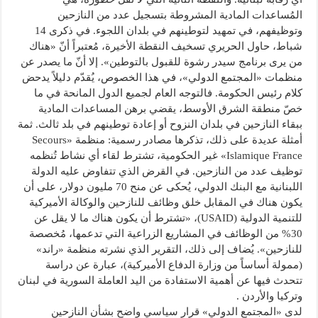
المُساعدات المادية المشروطة بتسجيل عدد من النازحين
وتوظيفهم، في تمهيد لتوطينهم في بلدان اللجوء. في ذكرى 14
شباط، حاول الحريري تسخيف النقطة الأخيرة، مُعتبراً أنّ «هناك
من يرى برنامج سيدر رشوة للقبول بالتوطين». إلا أنّ ما يصدر عن
منظمات «المجتمع الدولي»، في هذا الخصوص، يُقدّم دليلاً يدحض
كلام رئيس الحكومة. فالتوجه العام لجميع الدول المانحة في ما
خصّ منطقة الشرق الأوسط، يقضي برهن المساعدات المادية
ببقاء النازحين في بلدان النزوح أو إعادة توطينهم في بلد ثالث. ثمة
أمثلة عديدة على ذلك، تذكرها مصادر رسمية: منظمة «Secours
Islamique France» غير الحكومية، تشترط لقاء أي نشاط تُنظمه
توظيف عدد من النازحين. في القرض الذي تتفاوض عليه الدولة
اللبنانية مع البنك الدولي، يُحكى عن منح 70 مليون دولار، على أن
يكون هناك في المقابل خلق وظائف للنازحين والوكالة الأميركية
للتنمية الدولية (USAID)، «تشترط أن يكون هناك ما لا يقل عن
30% من الوظائف في المشاريع الزراعية التي تدعمها، مُخصصة
للنازحين». يُضاف إلى ذلك، التقرير الذي نشرته منظمة «راند»
(ممولة أساساً من وزارة الدفاع الأميركية)، عبارة عن دراسة
تتحدث فيها عن أهمية الاستفادة من اليد العاملة السورية في لبنان
وتركيا والأردن
.
لدى «المجتمع الدولي» قرار سياسي واضح بشأن النازحين